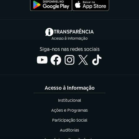
(abre em nova aba)
TRANSPARÊNCIA
Acesso à Informação
Siga-nos nas redes sociais
Acesso à Informação
Institucional
(abre em nova aba)
Ações e Programas
(abre em nova aba)
Participação Social
(abre em nova aba)
Auditorias
(abre em nova aba)