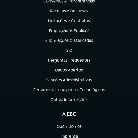
Convênios e Transferências
(abre em nova aba)
Receitas e Despesas
(abre em nova aba)
Licitações e Contratos
(abre em nova aba)
Empregados Públicos
(abre em nova aba)
Informações Classificadas
(abre em nova aba)
SIC
(abre em nova aba)
Perguntas Frequentes
(abre em nova aba)
Dados Abertos
(abre em nova aba)
Sanções Administrativas
(abre em nova aba)
Ferramentas e Aspectos Tecnológicos
(abre em nova aba)
Outras Informações
(abre em nova aba)
A EBC
Quem somos
(abre em nova aba)
Imprensa