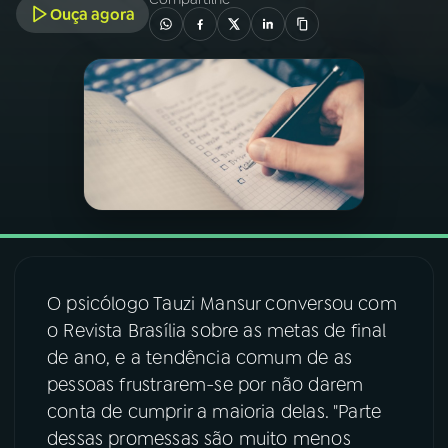
Ouça agora
03
PROGRAMAÇÃO
04
PROGRAMAS
05
PODCASTS
06
VIDEOCASTS
O psicólogo Tauzi Mansur conversou com
07
ÚLTIMAS
o Revista Brasília sobre as metas de final
de ano, e a tendência comum de as
08
FESTIVAL DE MÚSICA
pessoas frustrarem-se por não darem
conta de cumprir a maioria delas. "Parte
dessas promessas são muito menos
ACOMPANHE A RÁDIO NACIONAL