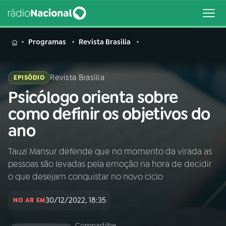
MENU
Programas
Revista Brasília
Revista Brasília
EPISÓDIO
Psicólogo orienta sobre
Buscar
na
como definir os objetivos do
Rádio
Buscar
ano
Nacional
Tauzi Mansur defende que no momento da virada as
AO VIVO
pessoas são levadas pela emoção na hora de decidir
o que desejam conquistar no novo ciclo
01
INÍCIO
30/12/2022, 18:35
NO AR EM
02
A RÁDIO
Compartilhe