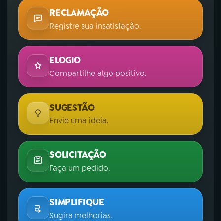
RECLAMAÇÃO
Registre sua insatisfação.
ELOGIO
Compartilhe algo positivo.
SUGESTÃO
Envie uma ideia.
SOLICITAÇÃO
Faça um pedido.
SIMPLIFIQUE
Sugira melhorias.