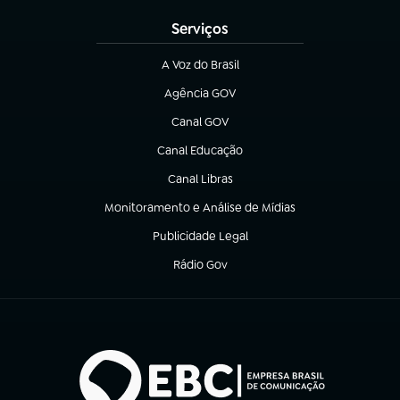
Serviços
A Voz do Brasil
(abre em nova aba)
Agência GOV
(abre em nova aba)
Canal GOV
(abre em nova aba)
Canal Educação
(abre em nova aba)
Canal Libras
(abre em nova aba)
Monitoramento e Análise de Mídias
(abre em nova aba)
Publicidade Legal
(abre em nova aba)
Rádio Gov
(abre em nova aba)