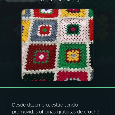
03
PROGRAMAÇÃO
04
PROGRAMAS
05
PODCASTS
06
VIDEOCASTS
07
ÚLTIMAS
08
FESTIVAL DE MÚSICA
Desde dezembro, estão sendo
promovidas oficinas gratuitas de crochê
ACOMPANHE A RÁDIO NACIONAL