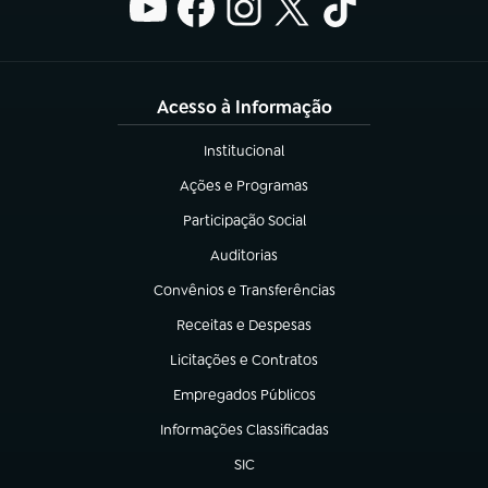
Acesso à Informação
Institucional
(abre em nova aba)
Ações e Programas
(abre em nova aba)
Participação Social
(abre em nova aba)
Auditorias
(abre em nova aba)
Convênios e Transferências
(abre em nova aba)
Receitas e Despesas
(abre em nova aba)
Licitações e Contratos
(abre em nova aba)
Empregados Públicos
(abre em nova aba)
Informações Classificadas
(abre em nova aba)
SIC
(abre em nova aba)