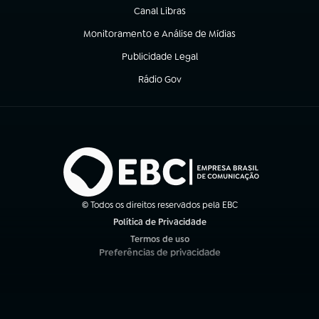
Canal Libras
(abre em nova aba)
Monitoramento e Análise de Mídias
(abre em nova aba)
Publicidade Legal
(abre em nova aba)
Rádio Gov
(abre em nova aba)
© Todos os direitos reservados pela EBC
Política de Privacidade
(abre em nova aba)
Termos de uso
(abre em nova aba)
Preferências de privacidade