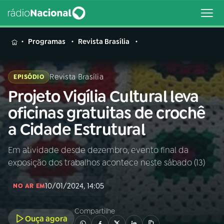
MENU
Programas
Revista Brasília
Revista Brasília
EPISÓDIO
Projeto Vigília Cultural leva
Buscar
na
oficinas gratuitas de crochê
Rádio
Buscar
a Cidade Estrutural
Nacional
Em atividade desde dezembro, evento final da
AO VIVO
exposição dos trabalhos acontece neste sábado (13)
01
INÍCIO
10/01/2024, 14:05
NO AR EM
Compartilhe
02
A RÁDIO
Ouça agora