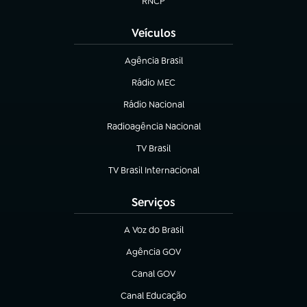
RNCP
(abre em nova aba)
Veículos
Agência Brasil
(abre em nova aba)
Rádio MEC
(abre em nova aba)
Rádio Nacional
Radioagência Nacional
(abre em nova aba)
TV Brasil
(abre em nova aba)
TV Brasil Internacional
(abre em nova aba)
Serviços
A Voz do Brasil
(abre em nova aba)
Agência GOV
(abre em nova aba)
Canal GOV
(abre em nova aba)
Canal Educação
(abre em nova aba)