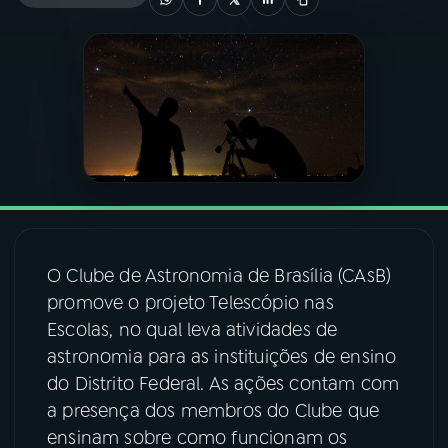
03
PROGRAMAÇÃO
04
PROGRAMAS
05
PODCASTS
06
VIDEOCASTS
O Clube de Astronomia de Brasília (CAsB)
promove o projeto Telescópio nas
07
ÚLTIMAS
Escolas, no qual leva atividades de
astronomia para as instituições de ensino
08
FESTIVAL DE MÚSICA
do Distrito Federal. As ações contam com
a presença dos membros do Clube que
ensinam sobre como funcionam os
ACOMPANHE A RÁDIO NACIONAL