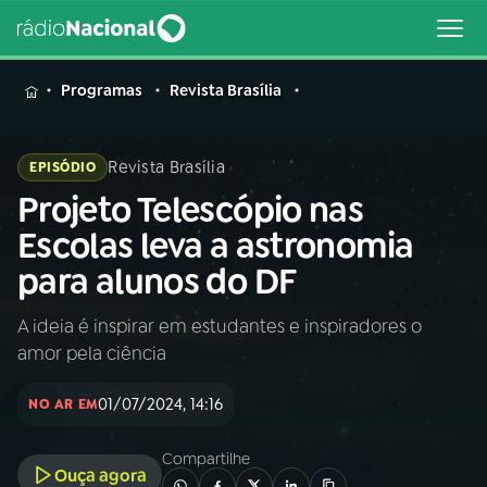
MENU
Programas
Revista Brasília
Revista Brasília
EPISÓDIO
Projeto Telescópio nas
Buscar
na
Escolas leva a astronomia
Rádio
Buscar
para alunos do DF
Nacional
A ideia é inspirar em estudantes e inspiradores o
AO VIVO
amor pela ciência
01
INÍCIO
01/07/2024, 14:16
NO AR EM
Compartilhe
02
A RÁDIO
Ouça agora