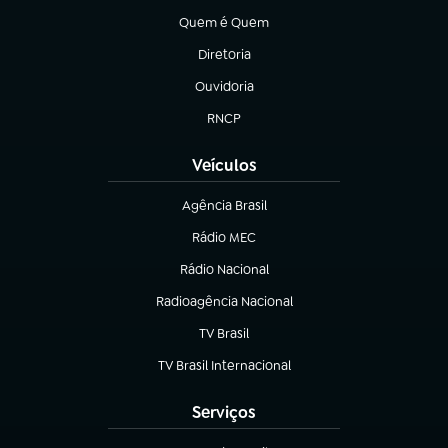
Quem é Quem
(abre em nova aba)
Diretoria
(abre em nova aba)
Ouvidoria
(abre em nova aba)
RNCP
(abre em nova aba)
Veículos
Agência Brasil
(abre em nova aba)
Rádio MEC
(abre em nova aba)
Rádio Nacional
Radioagência Nacional
(abre em nova aba)
TV Brasil
(abre em nova aba)
TV Brasil Internacional
(abre em nova aba)
Serviços