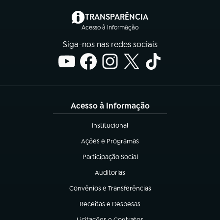
(abre em nova aba)
TRANSPARÊNCIA
Acesso à Informação
Siga-nos nas redes sociais
Acesso à Informação
Institucional
(abre em nova aba)
Ações e Programas
(abre em nova aba)
Participação Social
(abre em nova aba)
Auditorias
(abre em nova aba)
Convênios e Transferências
(abre em nova aba)
Receitas e Despesas
(abre em nova aba)
Licitações e Contratos