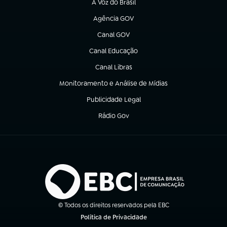
A Voz do Brasil
(abre em nova aba)
Agência GOV
(abre em nova aba)
Canal GOV
(abre em nova aba)
Canal Educação
(abre em nova aba)
Canal Libras
(abre em nova aba)
Monitoramento e Análise de Mídias
(abre em nova aba)
Publicidade Legal
(abre em nova aba)
Rádio Gov
(abre em nova aba)
© Todos os direitos reservados pela EBC
Política de Privacidade
(abre em nova aba)