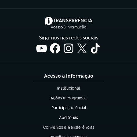
(abre em nova aba)
TRANSPARÊNCIA
Acesso à Informação
Siga-nos nas redes sociais
Acesso à Informação
Institucional
(abre em nova aba)
Ações e Programas
(abre em nova aba)
Participação Social
(abre em nova aba)
Auditorias
(abre em nova aba)
Convênios e Transferências
(abre em nova aba)