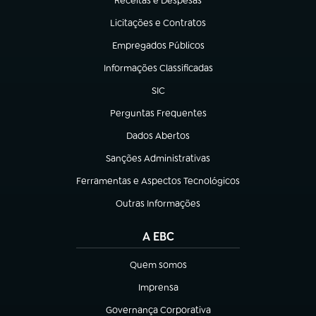
Receitas e Despesas
(abre em nova aba)
Licitações e Contratos
(abre em nova aba)
Empregados Públicos
(abre em nova aba)
Informações Classificadas
(abre em nova aba)
SIC
(abre em nova aba)
Perguntas Frequentes
(abre em nova aba)
Dados Abertos
(abre em nova aba)
Sanções Administrativas
(abre em nova aba)
Ferramentas e Aspectos Tecnológicos
(abre em nova aba)
Outras Informações
(abre em nova aba)
A EBC
Quem somos
(abre em nova aba)
Imprensa
(abre em nova aba)
Governança Corporativa
(abre em nova aba)