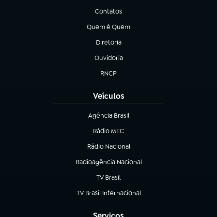
Contatos
(abre em nova aba)
Quem é Quem
(abre em nova aba)
Diretoria
(abre em nova aba)
Ouvidoria
(abre em nova aba)
RNCP
(abre em nova aba)
Veículos
Agência Brasil
(abre em nova aba)
Rádio MEC
(abre em nova aba)
Rádio Nacional
Radioagência Nacional
(abre em nova aba)
TV Brasil
(abre em nova aba)
TV Brasil Internacional
(abre em nova aba)
Serviços