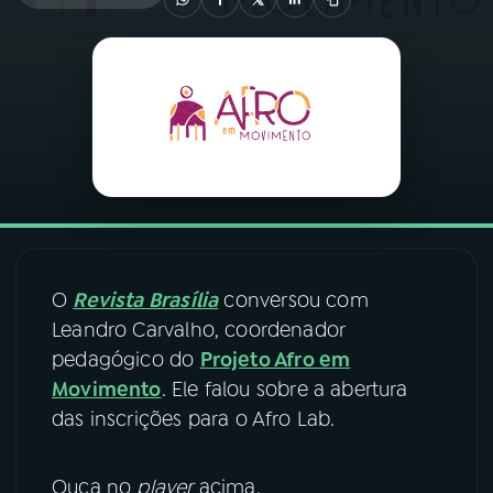
03
PROGRAMAÇÃO
04
PROGRAMAS
05
PODCASTS
06
VIDEOCASTS
O
Revista Brasília
conversou com
Leandro Carvalho, coordenador
07
ÚLTIMAS
pedagógico do
Projeto Afro em
Movimento
. Ele falou sobre a abertura
08
FESTIVAL DE MÚSICA
das inscrições para o Afro Lab.
Ouça no
player
acima.
ACOMPANHE A RÁDIO NACIONAL