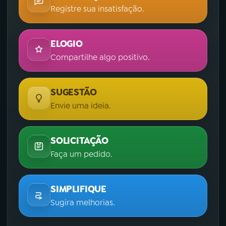
Registre sua insatisfação.
ELOGIO
Compartilhe algo positivo.
SUGESTÃO
Envie uma ideia.
SOLICITAÇÃO
Faça um pedido.
SIMPLIFIQUE
Sugira melhorias.