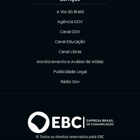
A Voz do Brasil
(abre em nova aba)
Agência GOV
(abre em nova aba)
Canal GOV
(abre em nova aba)
Canal Educação
(abre em nova aba)
Canal Libras
(abre em nova aba)
Monitoramento e Análise de Mídias
(abre em nova aba)
Publicidade Legal
(abre em nova aba)
Rádio Gov
(abre em nova aba)
© Todos os direitos reservados pela EBC