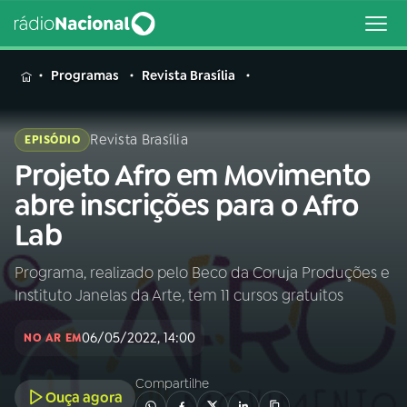
MENU
Programas
Revista Brasília
Revista Brasília
EPISÓDIO
Projeto Afro em Movimento
Buscar
na
abre inscrições para o Afro
Rádio
Buscar
Lab
Nacional
Programa, realizado pelo Beco da Coruja Produções e
AO VIVO
Instituto Janelas da Arte, tem 11 cursos gratuitos
01
INÍCIO
06/05/2022, 14:00
NO AR EM
Compartilhe
02
A RÁDIO
Ouça agora