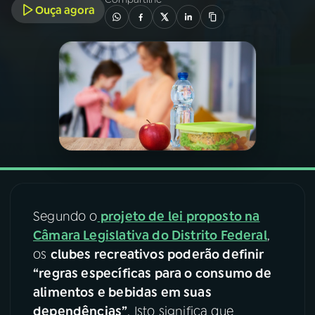
Ouça agora
03
PROGRAMAÇÃO
04
PROGRAMAS
05
PODCASTS
06
VIDEOCASTS
Segundo o
projeto de lei proposto na
07
ÚLTIMAS
Câmara Legislativa do Distrito Federal
,
os
clubes recreativos poderão definir
08
FESTIVAL DE MÚSICA
“regras específicas para o consumo de
alimentos e bebidas em suas
dependências”
. Isto significa que
ACOMPANHE A RÁDIO NACIONAL