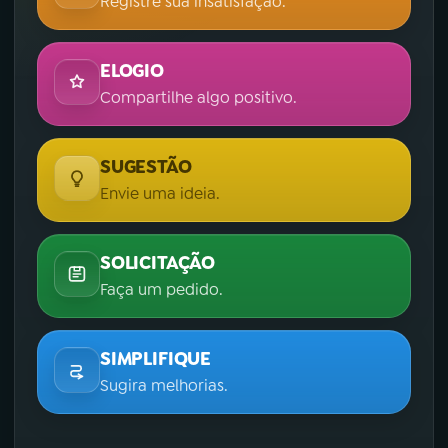
Registre sua insatisfação.
ELOGIO
Compartilhe algo positivo.
SUGESTÃO
Envie uma ideia.
SOLICITAÇÃO
Faça um pedido.
SIMPLIFIQUE
Sugira melhorias.