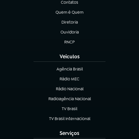
Contatos
(abre em nova aba)
Quem é Quem
(abre em nova aba)
Diretoria
(abre em nova aba)
Ouvidoria
(abre em nova aba)
RNCP
(abre em nova aba)
Veículos
Agência Brasil
(abre em nova aba)
Rádio MEC
(abre em nova aba)
Rádio Nacional
Radioagência Nacional
(abre em nova aba)
TV Brasil
(abre em nova aba)
TV Brasil Internacional
(abre em nova aba)
Serviços