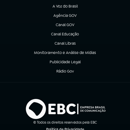
A Voz do Brasil
(abre em nova aba)
Agência GOV
(abre em nova aba)
Canal GOV
(abre em nova aba)
Canal Educação
(abre em nova aba)
Canal Libras
(abre em nova aba)
Monitoramento e Análise de Mídias
(abre em nova aba)
Publicidade Legal
(abre em nova aba)
Rádio Gov
(abre em nova aba)
© Todos os direitos reservados pela EBC
Política de Privacidade