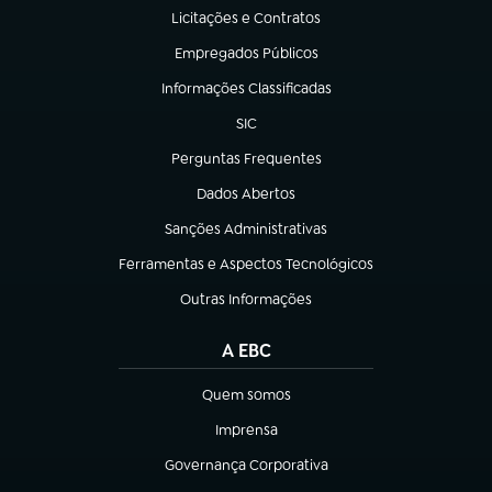
Licitações e Contratos
(abre em nova aba)
Empregados Públicos
(abre em nova aba)
Informações Classificadas
(abre em nova aba)
SIC
(abre em nova aba)
Perguntas Frequentes
(abre em nova aba)
Dados Abertos
(abre em nova aba)
Sanções Administrativas
(abre em nova aba)
Ferramentas e Aspectos Tecnológicos
(abre em nova aba)
Outras Informações
(abre em nova aba)
A EBC
Quem somos
(abre em nova aba)
Imprensa
(abre em nova aba)
Governança Corporativa
(abre em nova aba)