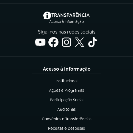
(abre em nova aba)
TRANSPARÊNCIA
Acesso à Informação
Siga-nos nas redes sociais
Acesso à Informação
Institucional
(abre em nova aba)
Ações e Programas
(abre em nova aba)
Participação Social
(abre em nova aba)
Auditorias
(abre em nova aba)
Convênios e Transferências
(abre em nova aba)
Receitas e Despesas
(abre em nova aba)