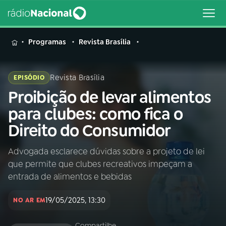
MENU
Programas
Revista Brasília
Revista Brasília
EPISÓDIO
Proibição de levar alimentos
Buscar
na
para clubes: como fica o
Rádio
Buscar
Direito do Consumidor
Nacional
Advogada esclarece dúvidas sobre a projeto de lei
AO VIVO
que permite que clubes recreativos impeçam a
entrada de alimentos e bebidas
01
INÍCIO
19/05/2025, 13:30
NO AR EM
02
A RÁDIO
Compartilhe