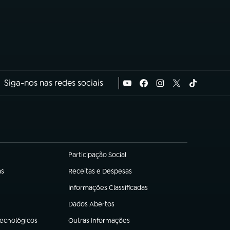
Siga-nos nas redes sociais
Participação Social
(abre em nova aba)
as
Receitas e Despesas
(abre em nova aba)
Informações Classificadas
(abre em nova aba)
Dados Abertos
(abre em nova aba)
Tecnológicos
Outras Informações
(abre em nova aba)