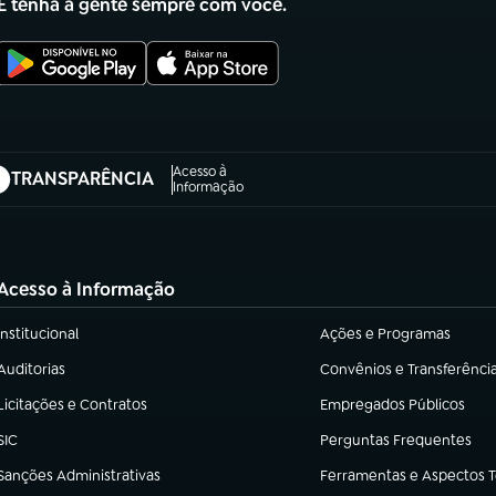
E tenha a gente sempre com você.
Acesso à
TRANSPARÊNCIA
abre em nova aba)
Informação
Acesso à Informação
Institucional
Ações e Programas
(abre em nova aba)
(abre em nova aba)
Auditorias
Convênios e Transferênci
(abre em nova aba)
(abre em nova aba)
Licitações e Contratos
Empregados Públicos
(abre em nova aba)
(abre em nova aba)
SIC
Perguntas Frequentes
(abre em nova aba)
(abre em nova aba)
Sanções Administrativas
Ferramentas e Aspectos 
(abre em nova aba)
(abre em nova aba)