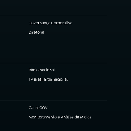
Governança Corporativa
(abre em nova aba)
Diretoria
(abre em nova aba)
Rádio Nacional
TV Brasil Internacional
(abre em nova aba)
Canal GOV
(abre em nova aba)
Monitoramento e Análise de Mídias
(abre em nova aba)