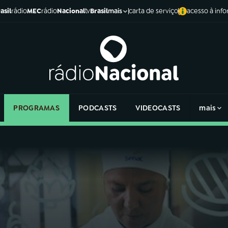
asil
rádio
MEC
rádio
Nacional
tv
Brasil
carta de serviço
acesso à inf
mais
PROGRAMAS
PODCASTS
VIDEOCASTS
mais