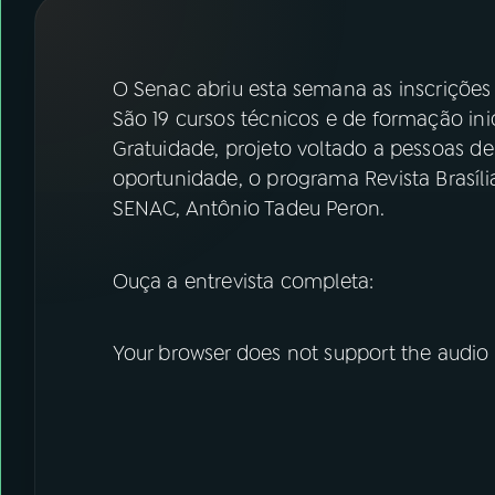
07
ÚLTIMAS
08
FESTIVAL DE MÚSICA
O Senac abriu esta semana as inscriçõe
São 19 cursos técnicos e de formação in
Gratuidade, projeto voltado a pessoas de 
ACOMPANHE A RÁDIO NACIONAL
oportunidade, o programa Revista Brasíl
YouTube
Facebook
SENAC, Antônio Tadeu Peron.
Instagram
X
Ouça a entrevista completa:
TikTok
Your browser does not support the audio