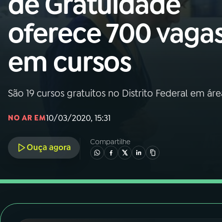
de Gratuidade
Nacional
oferece 700 vaga
01
INÍCIO
em cursos
02
A RÁDIO
São 19 cursos gratuitos no Distrito Federal em á
03
PROGRAMAÇÃO
10/03/2020, 15:31
NO AR EM
04
PROGRAMAS
Compartilhe
Ouça agora
05
PODCASTS
06
VIDEOCASTS