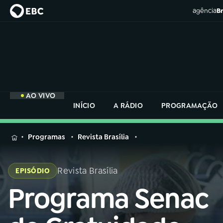
agência
Br
AO VIVO
INÍCIO
A RÁDIO
PROGRAMAÇÃO
MENU
Programas
Revista Brasília
Buscar
na
Revista Brasília
EPISÓDIO
Rádio
Buscar
Nacional
Programa Senac
Buscar
na
Rádio
AO VIVO