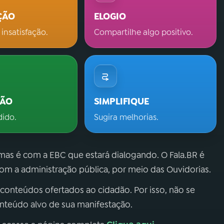
ÇÃO
ELOGIO
 insatisfação.
Compartilhe algo positivo.
ÇÃO
SIMPLIFIQUE
dido.
Sugira melhorias.
 mas é com a EBC que estará dialogando. O Fala.BR é
m a administração pública, por meio das Ouvidorias.
 conteúdos ofertados ao cidadão. Por isso, não se
onteúdo alvo de sua manifestação.