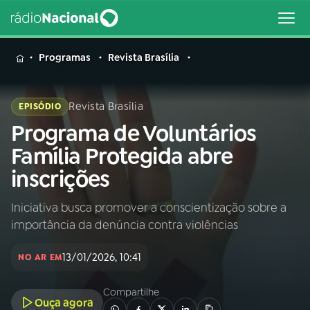
MENU
Programas
Revista Brasília
Revista Brasília
EPISÓDIO
Programa de Voluntários
Buscar
na
Família Protegida abre
Rádio
Buscar
inscrições
Nacional
Iniciativa busca promover a conscientização sobre a
AO VIVO
importância da denúncia contra violências
01
INÍCIO
13/01/2026, 10:41
NO AR EM
Compartilhe
02
A RÁDIO
Ouça agora