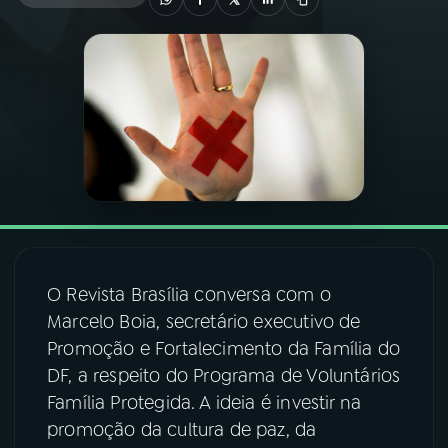
03
PROGRAMAÇÃO
04
PROGRAMAS
05
PODCASTS
06
VIDEOCASTS
O Revista Brasília conversa com o
07
ÚLTIMAS
Marcelo Boia, secretário executivo de
Promoção e Fortalecimento da Família do
DF, a respeito do Programa de Voluntários
08
FESTIVAL DE MÚSICA
Família Protegida. A ideia é investir na
promoção da cultura de paz, da
ACOMPANHE A RÁDIO NACIONAL