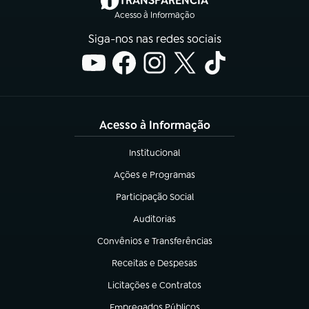
TRANSPARÊNCIA
Acesso à Informação
Siga-nos nas redes sociais
Acesso à Informação
Institucional
(abre em nova aba)
Ações e Programas
(abre em nova aba)
Participação Social
(abre em nova aba)
Auditorias
(abre em nova aba)
Convênios e Transferências
(abre em nova aba)
Receitas e Despesas
(abre em nova aba)
Licitações e Contratos
(abre em nova aba)
Empregados Públicos