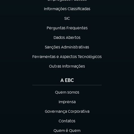
(abre em nova aba)
Informações Classificadas
(abre em nova aba)
SIC
(abre em nova aba)
Perguntas Frequentes
(abre em nova aba)
Dados Abertos
(abre em nova aba)
Sanções Administrativas
(abre em nova aba)
Ferramentas e Aspectos Tecnológicos
(abre em nova aba)
Outras Informações
(abre em nova aba)
A EBC
Quem somos
(abre em nova aba)
Imprensa
(abre em nova aba)
Governança Corporativa
(abre em nova aba)
Contatos
(abre em nova aba)
Quem é Quem
(abre em nova aba)