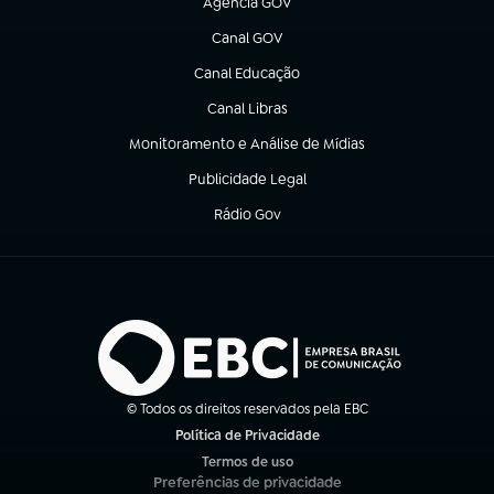
Agência GOV
(abre em nova aba)
Canal GOV
(abre em nova aba)
Canal Educação
(abre em nova aba)
Canal Libras
(abre em nova aba)
Monitoramento e Análise de Mídias
(abre em nova aba)
Publicidade Legal
(abre em nova aba)
Rádio Gov
(abre em nova aba)
© Todos os direitos reservados pela EBC
Política de Privacidade
(abre em nova aba)
Termos de uso
(abre em nova aba)
Preferências de privacidade