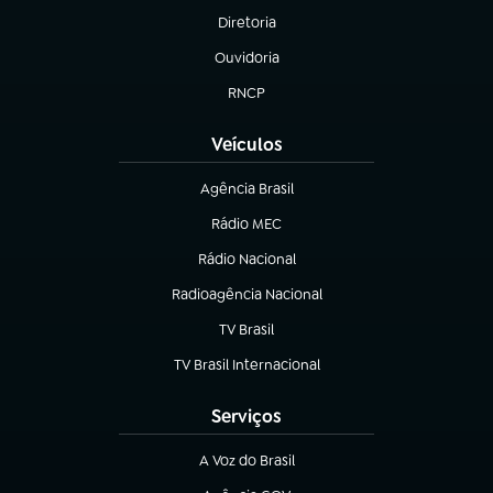
Diretoria
(abre em nova aba)
Ouvidoria
(abre em nova aba)
RNCP
(abre em nova aba)
Veículos
Agência Brasil
(abre em nova aba)
Rádio MEC
(abre em nova aba)
Rádio Nacional
Radioagência Nacional
(abre em nova aba)
TV Brasil
(abre em nova aba)
TV Brasil Internacional
(abre em nova aba)
Serviços
A Voz do Brasil
(abre em nova aba)