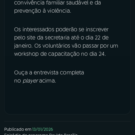
convivência familiar saudável e da
prevenção à violência.
YouTube
Facebook
Instagram
X
Os interessados poderão se inscrever
pelo site da secretaria até o dia 22 de
TikTok
janeiro. Os voluntários vão passar por um
workshop de capacitação no dia 24.
Ouça a entrevista completa
no
player
acima.
Publicado em
13/01/2026