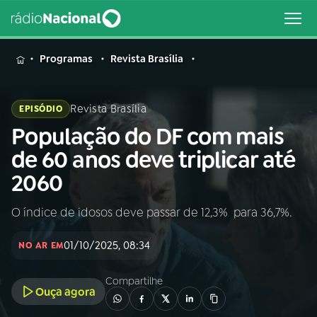
MENU
Programas
Revista Brasília
Revista Brasília
EPISÓDIO
População do DF com mais
Buscar
na
de 60 anos deve triplicar até
Rádio
Buscar
2060
Nacional
O índice de idosos deve passar de 12,3% para 36,7%.
AO VIVO
01/10/2025, 08:34
NO AR EM
01
INÍCIO
Compartilhe
Ouça agora
02
A RÁDIO