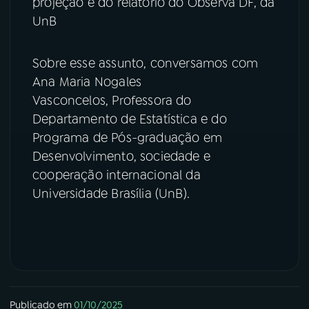
projeção é do relatório do Observa DF, da
UnB
YouTube
Facebook
Instagram
X
Sobre esse assunto, conversamos com
Ana Maria Nogales
TikTok
Vasconcelos, Professora do
Departamento de Estatística e do
Programa de Pós-graduação em
Desenvolvimento, sociedade e
cooperação internacional da
Universidade Brasília (UnB).
Publicado em
01/10/2025