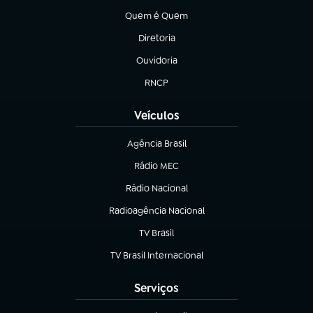
Quem é Quem
(abre em nova aba)
Diretoria
(abre em nova aba)
Ouvidoria
(abre em nova aba)
RNCP
(abre em nova aba)
Veículos
Agência Brasil
(abre em nova aba)
Rádio MEC
(abre em nova aba)
Rádio Nacional
Radioagência Nacional
(abre em nova aba)
TV Brasil
(abre em nova aba)
TV Brasil Internacional
(abre em nova aba)
Serviços