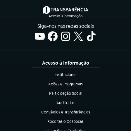
(abre em nova aba)
TRANSPARÊNCIA
Acesso à Informação
Siga-nos nas redes sociais
Acesso à Informação
Institucional
(abre em nova aba)
Ações e Programas
(abre em nova aba)
Participação Social
(abre em nova aba)
Auditorias
(abre em nova aba)
Convênios e Transferências
(abre em nova aba)
Receitas e Despesas
(abre em nova aba)
Licitações e Contratos