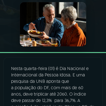
03
PROGRAMAÇÃO
04
PROGRAMAS
05
PODCASTS
06
VIDEOCASTS
Nesta quarta-feira (01) é Dia Nacional e
07
ÚLTIMAS
Internacional da Pessoa Idosa. E uma
pesquisa da UNB aponta que
a população do DF, com mais de 60
08
FESTIVAL DE MÚSICA
anos, deve triplicar até 2060. O índice
deve passar de 12,3% para 36,7%. A
ACOMPANHE A RÁDIO NACIONAL