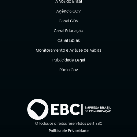
A Voz do Brasil
(abre em nova aba)
Agência GOV
(abre em nova aba)
Canal GOV
(abre em nova aba)
Canal Educação
(abre em nova aba)
Canal Libras
(abre em nova aba)
Monitoramento e Análise de Mídias
(abre em nova aba)
Publicidade Legal
(abre em nova aba)
Rádio Gov
(abre em nova aba)
© Todos os direitos reservados pela EBC
Política de Privacidade
(abre em nova aba)