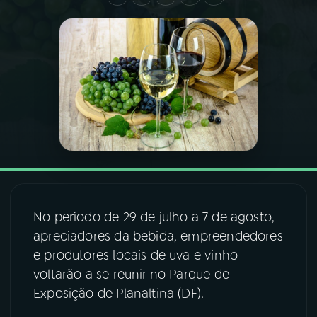
03
PROGRAMAÇÃO
04
PROGRAMAS
05
PODCASTS
06
VIDEOCASTS
No período de 29 de julho a 7 de agosto,
07
ÚLTIMAS
apreciadores da bebida, empreendedores
e produtores locais de uva e vinho
08
FESTIVAL DE MÚSICA
voltarão a se reunir no Parque de
Exposição de Planaltina (DF).
ACOMPANHE A RÁDIO NACIONAL