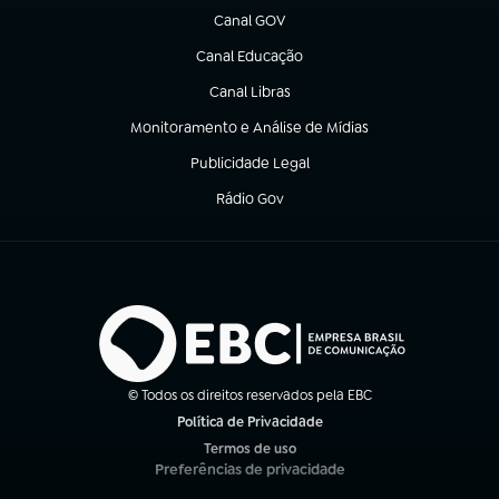
Canal GOV
(abre em nova aba)
Canal Educação
(abre em nova aba)
Canal Libras
(abre em nova aba)
Monitoramento e Análise de Mídias
(abre em nova aba)
Publicidade Legal
(abre em nova aba)
Rádio Gov
(abre em nova aba)
© Todos os direitos reservados pela EBC
Política de Privacidade
(abre em nova aba)
Termos de uso
(abre em nova aba)
Preferências de privacidade