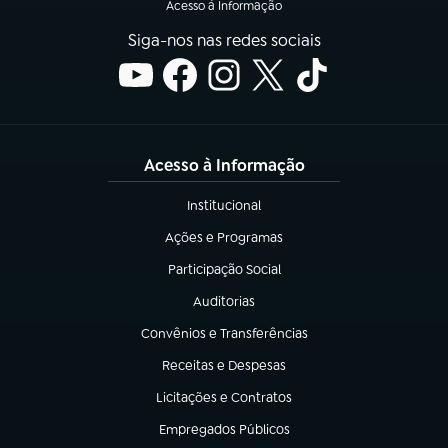
Acesso à Informação
Siga-nos nas redes sociais
Acesso à Informação
Institucional
(abre em nova aba)
Ações e Programas
(abre em nova aba)
Participação Social
(abre em nova aba)
Auditorias
(abre em nova aba)
Convênios e Transferências
(abre em nova aba)
Receitas e Despesas
(abre em nova aba)
Licitações e Contratos
(abre em nova aba)
Empregados Públicos
(abre em nova aba)