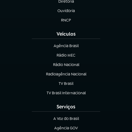
Diretoria
(abre em nova aba)
Ouvidoria
(abre em nova aba)
RNCP
(abre em nova aba)
Veículos
Agência Brasil
(abre em nova aba)
Rádio MEC
(abre em nova aba)
Rádio Nacional
Radioagência Nacional
(abre em nova aba)
TV Brasil
(abre em nova aba)
TV Brasil Internacional
(abre em nova aba)
Serviços
A Voz do Brasil
(abre em nova aba)
Agência GOV
(abre em nova aba)