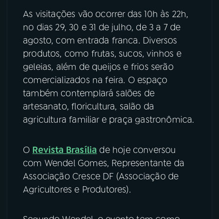
As visitações vão ocorrer das 10h às 22h,
YouTube
Facebook
no dias 29, 30 e 31 de julho, de 3 a 7 de
agosto, com entrada franca. Diversos
Instagram
X
produtos, como frutas, sucos, vinhos e
geleias, além de queijos e frios serão
TikTok
comercializados na feira. O espaço
também contemplará salões de
artesanato, floricultura, salão da
agricultura familiar e praça gastronômica.
O
Revista Brasília
de hoje conversou
com Wendel Gomes, Representante da
Associação Cresce DF (Associação de
Agricultores e Produtores).