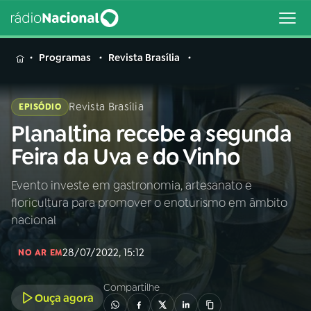
MENU
Programas
Revista Brasília
Revista Brasília
EPISÓDIO
Planaltina recebe a segunda
Buscar
na
Feira da Uva e do Vinho
Rádio
Buscar
Nacional
Evento investe em gastronomia, artesanato e
floricultura para promover o enoturismo em âmbito
AO VIVO
nacional
28/07/2022, 15:12
01
INÍCIO
NO AR EM
Compartilhe
Ouça agora
02
A RÁDIO