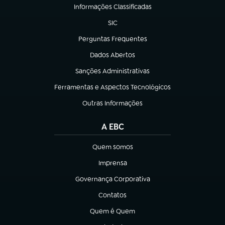
Informações Classificadas
(abre em nova aba)
SIC
(abre em nova aba)
Perguntas Frequentes
(abre em nova aba)
Dados Abertos
(abre em nova aba)
Sanções Administrativas
(abre em nova aba)
Ferramentas e Aspectos Tecnológicos
(abre em nova aba)
Outras Informações
(abre em nova aba)
A EBC
Quem somos
(abre em nova aba)
Imprensa
(abre em nova aba)
Governança Corporativa
(abre em nova aba)
Contatos
(abre em nova aba)
Quem é Quem
(abre em nova aba)