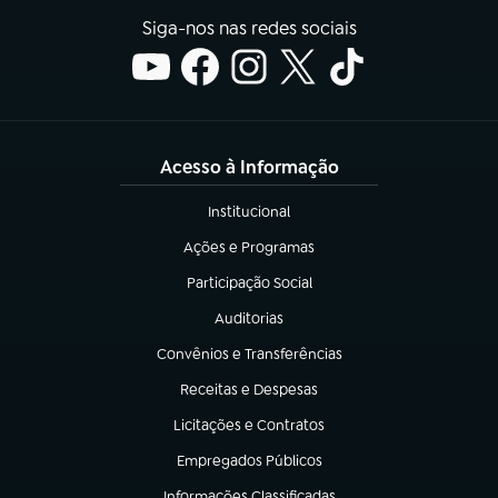
Siga-nos nas redes sociais
Acesso à Informação
Institucional
(abre em nova aba)
Ações e Programas
(abre em nova aba)
Participação Social
(abre em nova aba)
Auditorias
(abre em nova aba)
Convênios e Transferências
(abre em nova aba)
Receitas e Despesas
(abre em nova aba)
Licitações e Contratos
(abre em nova aba)
Empregados Públicos
(abre em nova aba)
Informações Classificadas