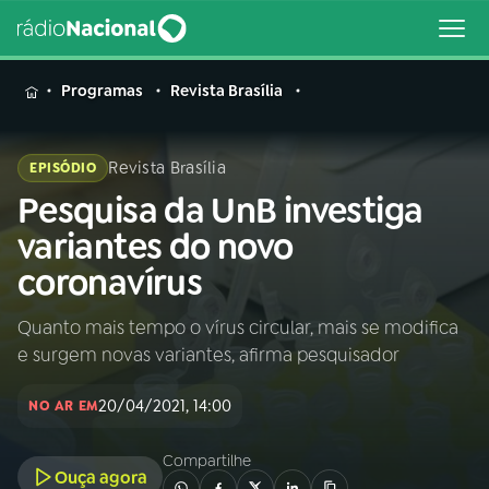
MENU
Programas
Revista Brasília
Revista Brasília
EPISÓDIO
Pesquisa da UnB investiga
Buscar
na
variantes do novo
Rádio
Buscar
coronavírus
Nacional
Quanto mais tempo o vírus circular, mais se modifica
AO VIVO
e surgem novas variantes, afirma pesquisador
01
INÍCIO
20/04/2021, 14:00
NO AR EM
Compartilhe
02
A RÁDIO
Ouça agora