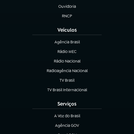
Ouvidoria
(abre em nova aba)
RNCP
(abre em nova aba)
Veículos
Agência Brasil
(abre em nova aba)
Rádio MEC
(abre em nova aba)
Rádio Nacional
Radioagência Nacional
(abre em nova aba)
TV Brasil
(abre em nova aba)
TV Brasil Internacional
(abre em nova aba)
Serviços
A Voz do Brasil
(abre em nova aba)
Agência GOV
(abre em nova aba)