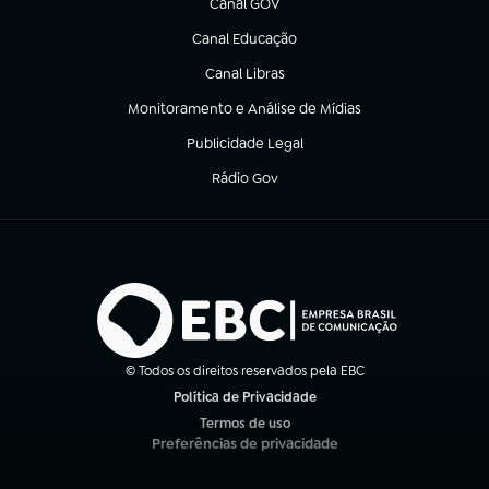
Canal GOV
(abre em nova aba)
Canal Educação
(abre em nova aba)
Canal Libras
(abre em nova aba)
Monitoramento e Análise de Mídias
(abre em nova aba)
Publicidade Legal
(abre em nova aba)
Rádio Gov
(abre em nova aba)
© Todos os direitos reservados pela EBC
Política de Privacidade
(abre em nova aba)
Termos de uso
(abre em nova aba)
Preferências de privacidade