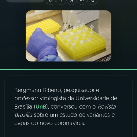
03
PROGRAMAÇÃO
04
PROGRAMAS
05
PODCASTS
06
VIDEOCASTS
Bergmann Ribeiro, pesquisador e
07
ÚLTIMAS
professor virologista da Universidade de
Brasília (
UnB
), conversou com o
Revista
Brasília
sobre um estudo de variantes e
08
FESTIVAL DE MÚSICA
cepas do novo coronavírus.
ACOMPANHE A RÁDIO NACIONAL