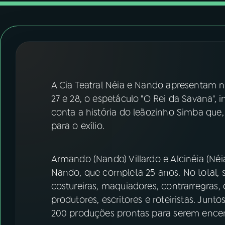
07
ÚLTIMAS
08
FESTIVAL DE MÚSICA
ACOMPANHE A RÁDIO NACIONAL
A Cia Teatral Néia e Nando apresentam no
YouTube
Facebook
27 e 28, o espetáculo "O Rei da Savana",
conta a história do leãozinho Simba que
Instagram
X
para o exílio.
TikTok
Armando (Nando) Villardo e Alcinéia (Néia
Nando, que completa 25 anos. No total, sã
costureiras, maquiadores, contrarregras, 
produtores, escritores e roteiristas. Junt
200 produções prontas para serem ence