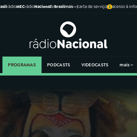
asil
rádio
MEC
rádio
Nacional
tv
Brasil
carta de serviço
acesso à inf
mais
PROGRAMAS
PODCASTS
VIDEOCASTS
mais