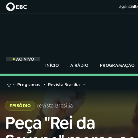
agência
Br
AO VIVO
INÍCIO
A RÁDIO
PROGRAMAÇÃO
MENU
Programas
Revista Brasília
Buscar
na
Revista Brasília
EPISÓDIO
Rádio
Buscar
Nacional
Peça "Rei da
Buscar
na
Rádio
AO VIVO