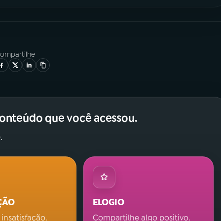
ompartilhe
conteúdo que você acessou.
.
ÇÃO
ELOGIO
 insatisfação.
Compartilhe algo positivo.