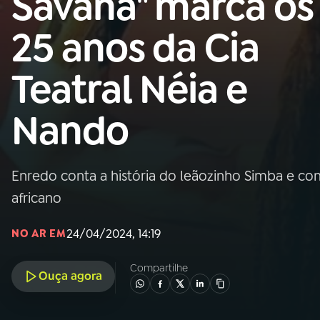
Savana" marca os
Nacional
25 anos da Cia
01
INÍCIO
Teatral Néia e
02
A RÁDIO
Nando
03
PROGRAMAÇÃO
Enredo conta a história do leãozinho Simba e con
04
PROGRAMAS
africano
05
PODCASTS
24/04/2024, 14:19
NO AR EM
Compartilhe
Ouça agora
06
VIDEOCASTS