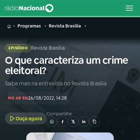
MENU
Programas
Revista Brasília
Revista Brasília
EPISÓDIO
O que caracteriza um crime
Buscar
na
eleitoral?
Rádio
Buscar
Nacional
Saiba mais na entrevista no Revista Brasília
AO VIVO
26/08/2022, 14:28
NO AR EM
01
INÍCIO
Compartilhe
Ouça agora
02
A RÁDIO