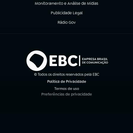
Monitoramento e Análise de Mídias
(abre em nova aba)
Publicidade Legal
(abre em nova aba)
Rádio Gov
(abre em nova aba)
© Todos os direitos reservados pela EBC
Política de Privacidade
(abre em nova aba)
Termos de uso
(abre em nova aba)
Preferências de privacidade