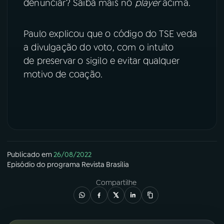
denunciar? Saiba mais no
player
acima.
YouTube
Facebook
Paulo explicou que o código do TSE veda
Instagram
X
a divulgação do voto, com o intuito
de preservar o sigilo e evitar qualquer
TikTok
motivo de coação.
Publicado em
26/08/2022
Episódio
do programa
Revista Brasília
Compartilhe