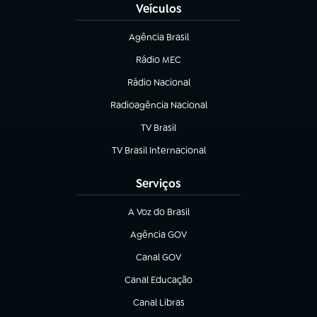
Veículos
Agência Brasil
(abre em nova aba)
Rádio MEC
(abre em nova aba)
Rádio Nacional
Radioagência Nacional
(abre em nova aba)
TV Brasil
(abre em nova aba)
TV Brasil Internacional
(abre em nova aba)
Serviços
A Voz do Brasil
(abre em nova aba)
Agência GOV
(abre em nova aba)
Canal GOV
(abre em nova aba)
Canal Educação
(abre em nova aba)
Canal Libras
(abre em nova aba)