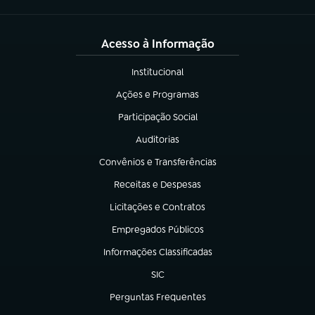
Acesso à Informação
Institucional
(abre em nova aba)
Ações e Programas
(abre em nova aba)
Participação Social
(abre em nova aba)
Auditorias
(abre em nova aba)
Convênios e Transferências
(abre em nova aba)
Receitas e Despesas
(abre em nova aba)
Licitações e Contratos
(abre em nova aba)
Empregados Públicos
(abre em nova aba)
Informações Classificadas
(abre em nova aba)
SIC
(abre em nova aba)
Perguntas Frequentes
(abre em nova aba)