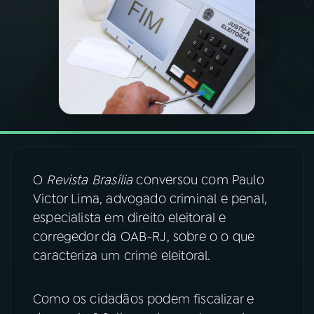
03
PROGRAMAÇÃO
04
PROGRAMAS
05
PODCASTS
06
VIDEOCASTS
O
Revista Brasília
conversou com Paulo
Victor Lima, advogado criminal e penal,
especialista em direito eleitoral e
07
ÚLTIMAS
corregedor da OAB-RJ, sobre o o que
caracteriza um crime eleitoral.
08
FESTIVAL DE MÚSICA
Como os cidadãos podem fiscalizar e
ACOMPANHE A RÁDIO NACIONAL