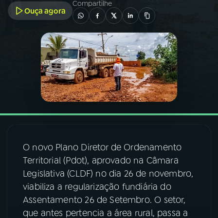
Compartilhe
Ouça agora
03
PROGRAMAÇÃO
04
PROGRAMAS
05
PODCASTS
06
VIDEOCASTS
O novo Plano Diretor de Ordenamento
07
ÚLTIMAS
Territorial (Pdot), aprovado na Câmara
Legislativa (CLDF) no dia 26 de novembro,
08
FESTIVAL DE MÚSICA
viabiliza a regularização fundiária do
Assentamento 26 de Setembro. O setor,
que antes pertencia a área rural, passa a
ACOMPANHE A RÁDIO NACIONAL