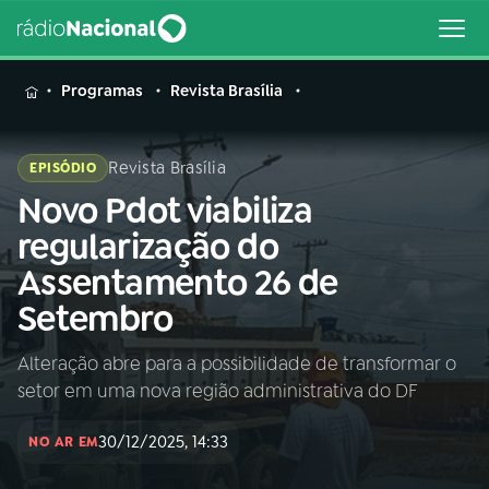
MENU
Programas
Revista Brasília
Revista Brasília
EPISÓDIO
Novo Pdot viabiliza
Buscar
na
regularização do
Rádio
Buscar
Assentamento 26 de
Nacional
Setembro
AO VIVO
Alteração abre para a possibilidade de transformar o
setor em uma nova região administrativa do DF
01
INÍCIO
30/12/2025, 14:33
NO AR EM
02
A RÁDIO