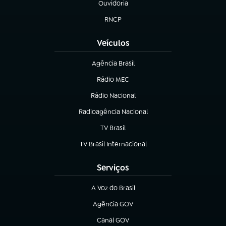
Ouvidoria
(abre em nova aba)
RNCP
(abre em nova aba)
Veículos
Agência Brasil
(abre em nova aba)
Rádio MEC
(abre em nova aba)
Rádio Nacional
Radioagência Nacional
(abre em nova aba)
TV Brasil
(abre em nova aba)
TV Brasil Internacional
(abre em nova aba)
Serviços
A Voz do Brasil
(abre em nova aba)
Agência GOV
(abre em nova aba)
Canal GOV
(abre em nova aba)