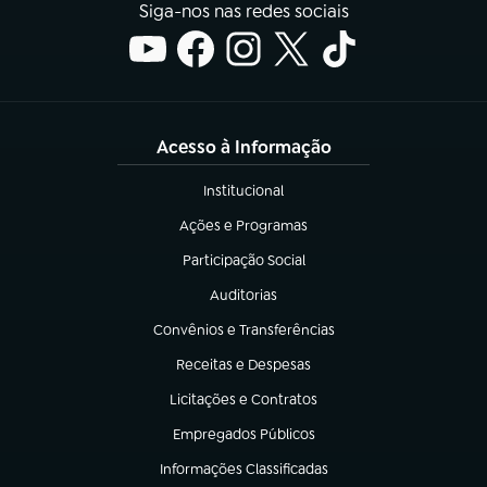
Siga-nos nas redes sociais
Acesso à Informação
Institucional
(abre em nova aba)
Ações e Programas
(abre em nova aba)
Participação Social
(abre em nova aba)
Auditorias
(abre em nova aba)
Convênios e Transferências
(abre em nova aba)
Receitas e Despesas
(abre em nova aba)
Licitações e Contratos
(abre em nova aba)
Empregados Públicos
(abre em nova aba)
Informações Classificadas
(abre em nova aba)