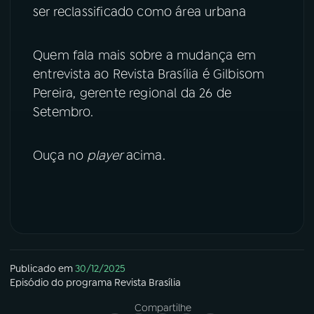
ser reclassificado como área urbana
YouTube
Facebook
Quem fala mais sobre a mudança em
Instagram
X
entrevista ao Revista Brasília é Gilbisom
Pereira, gerente regional da 26 de
TikTok
Setembro.
Ouça no
player
acima.
Publicado em
30/12/2025
Episódio
do programa
Revista Brasília
Compartilhe