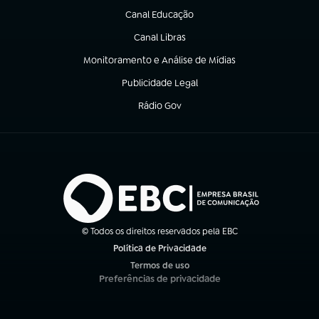
Canal Educação
(abre em nova aba)
Canal Libras
(abre em nova aba)
Monitoramento e Análise de Mídias
(abre em nova aba)
Publicidade Legal
(abre em nova aba)
Rádio Gov
(abre em nova aba)
© Todos os direitos reservados pela EBC
Política de Privacidade
(abre em nova aba)
Termos de uso
(abre em nova aba)
Preferências de privacidade