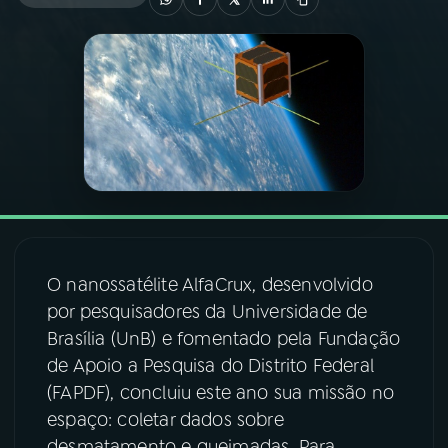
03
PROGRAMAÇÃO
04
PROGRAMAS
05
PODCASTS
06
VIDEOCASTS
O nanossatélite AlfaCrux, desenvolvido
por pesquisadores da Universidade de
07
ÚLTIMAS
Brasília (UnB) e fomentado pela Fundação
de Apoio a Pesquisa do Distrito Federal
08
FESTIVAL DE MÚSICA
(FAPDF), concluiu este ano sua missão no
espaço: coletar dados sobre
ACOMPANHE A RÁDIO NACIONAL
desmatamento e queimadas. Para