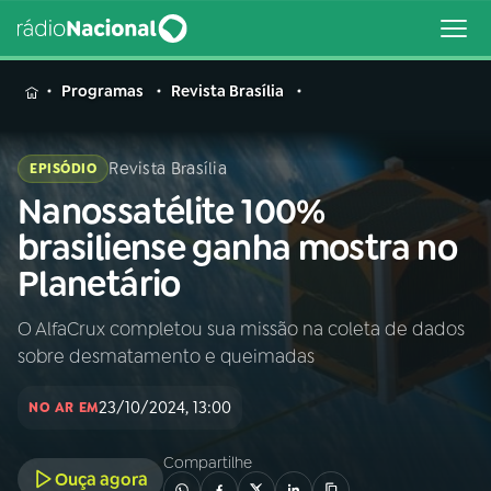
MENU
Programas
Revista Brasília
Revista Brasília
EPISÓDIO
Nanossatélite 100%
Buscar
na
brasiliense ganha mostra no
Rádio
Buscar
Planetário
Nacional
O AlfaCrux completou sua missão na coleta de dados
AO VIVO
sobre desmatamento e queimadas
01
INÍCIO
23/10/2024, 13:00
NO AR EM
Compartilhe
02
A RÁDIO
Ouça agora