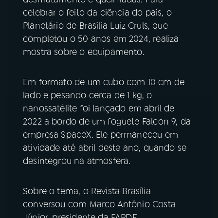
celebrar o feito da ciência do país, o
YouTube
Facebook
Planetário de Brasília Luiz Cruls, que
completou o 50 anos em 2024, realiza
Instagram
X
mostra sobre o equipamento.
TikTok
Em formato de um cubo com 10 cm de
lado e pesando cerca de 1 kg, o
nanossatélite foi lançado em abril de
2022 a bordo de um foguete Falcon 9, da
empresa SpaceX. Ele permaneceu em
atividade até abril deste ano, quando se
desintegrou na atmosfera.
Sobre o tema, o Revista Brasília
conversou com Marco Antônio Costa
Júnior, presidente da FAPDF.