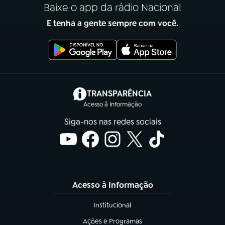
Baixe o app da rádio Nacional
E tenha a gente sempre com você.
(abre em nova aba)
TRANSPARÊNCIA
Acesso à Informação
Siga-nos nas redes sociais
Acesso à Informação
Institucional
(abre em nova aba)
Ações e Programas
(abre em nova aba)