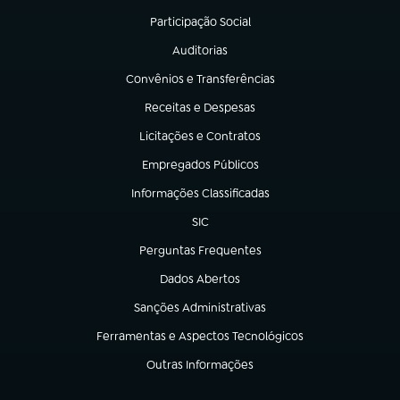
Participação Social
(abre em nova aba)
Auditorias
(abre em nova aba)
Convênios e Transferências
(abre em nova aba)
Receitas e Despesas
(abre em nova aba)
Licitações e Contratos
(abre em nova aba)
Empregados Públicos
(abre em nova aba)
Informações Classificadas
(abre em nova aba)
SIC
(abre em nova aba)
Perguntas Frequentes
(abre em nova aba)
Dados Abertos
(abre em nova aba)
Sanções Administrativas
(abre em nova aba)
Ferramentas e Aspectos Tecnológicos
(abre em nova aba)
Outras Informações
(abre em nova aba)