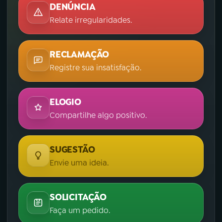
DENÚNCIA
Relate irregularidades.
RECLAMAÇÃO
Registre sua insatisfação.
ELOGIO
Compartilhe algo positivo.
SUGESTÃO
Envie uma ideia.
SOLICITAÇÃO
Faça um pedido.