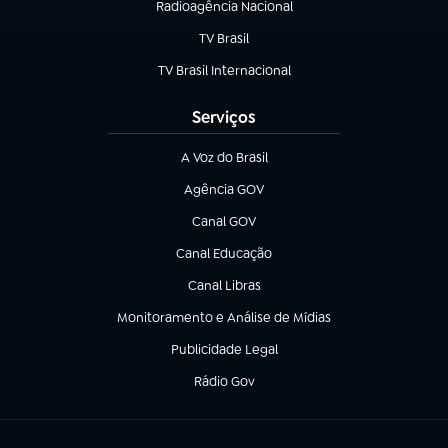
Radioagência Nacional
(abre em nova aba)
TV Brasil
(abre em nova aba)
TV Brasil Internacional
(abre em nova aba)
Serviços
A Voz do Brasil
(abre em nova aba)
Agência GOV
(abre em nova aba)
Canal GOV
(abre em nova aba)
Canal Educação
(abre em nova aba)
Canal Libras
(abre em nova aba)
Monitoramento e Análise de Mídias
(abre em nova aba)
Publicidade Legal
(abre em nova aba)
Rádio Gov
(abre em nova aba)