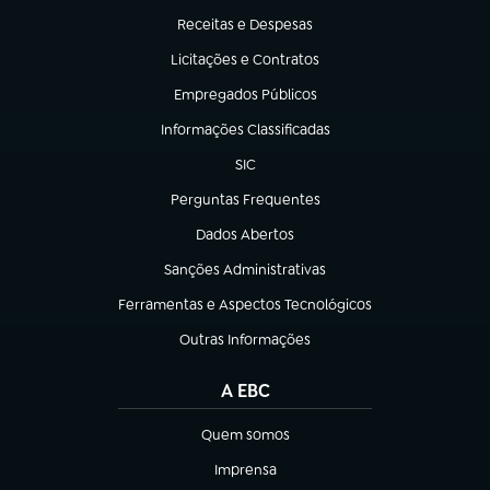
Receitas e Despesas
(abre em nova aba)
Licitações e Contratos
(abre em nova aba)
Empregados Públicos
(abre em nova aba)
Informações Classificadas
(abre em nova aba)
SIC
(abre em nova aba)
Perguntas Frequentes
(abre em nova aba)
Dados Abertos
(abre em nova aba)
Sanções Administrativas
(abre em nova aba)
Ferramentas e Aspectos Tecnológicos
(abre em nova aba)
Outras Informações
(abre em nova aba)
A EBC
Quem somos
(abre em nova aba)
Imprensa
(abre em nova aba)