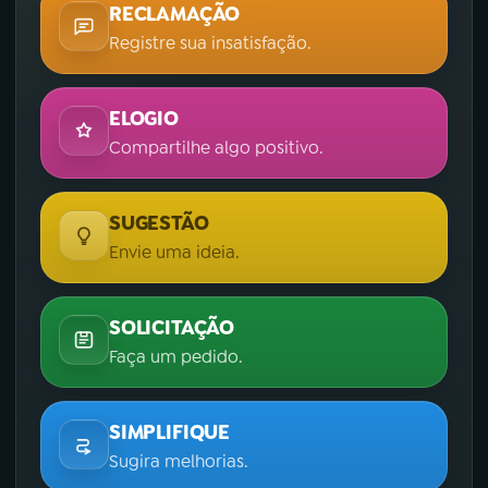
RECLAMAÇÃO
Registre sua insatisfação.
ELOGIO
Compartilhe algo positivo.
SUGESTÃO
Envie uma ideia.
SOLICITAÇÃO
Faça um pedido.
SIMPLIFIQUE
Sugira melhorias.