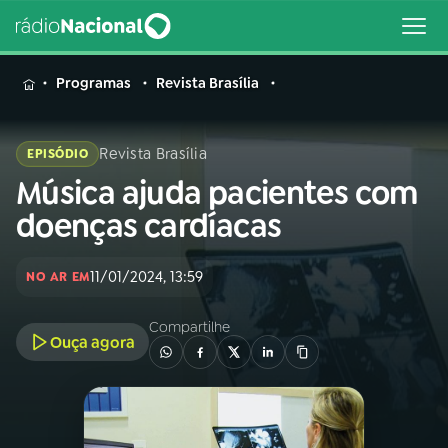
MENU
Programas
Revista Brasília
Revista Brasília
EPISÓDIO
Música ajuda pacientes com
Buscar
na
doenças cardíacas
Rádio
Buscar
Nacional
11/01/2024, 13:59
NO AR EM
AO VIVO
Compartilhe
Ouça agora
01
INÍCIO
02
A RÁDIO