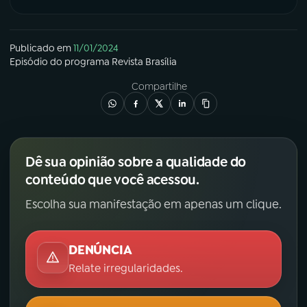
YouTube
Facebook
Publicado em
11/01/2024
Instagram
X
Episódio
do programa
Revista Brasília
Compartilhe
TikTok
Dê sua opinião sobre a qualidade do
conteúdo que você acessou.
Escolha sua manifestação em apenas um clique.
DENÚNCIA
Relate irregularidades.