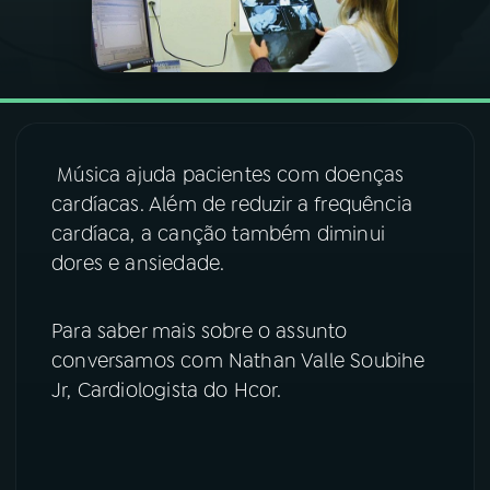
03
PROGRAMAÇÃO
04
PROGRAMAS
Música ajuda pacientes com doenças
05
PODCASTS
cardíacas. Além de reduzir a frequência
cardíaca, a canção também diminui
dores e ansiedade.
06
VIDEOCASTS
Para saber mais sobre o assunto
07
ÚLTIMAS
conversamos com Nathan Valle Soubihe
Jr, Cardiologista do Hcor.
08
FESTIVAL DE MÚSICA
ACOMPANHE A RÁDIO NACIONAL