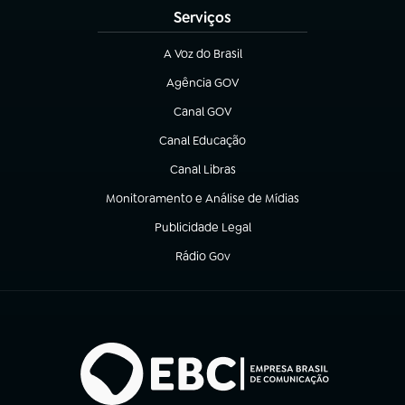
Serviços
A Voz do Brasil
(abre em nova aba)
Agência GOV
(abre em nova aba)
Canal GOV
(abre em nova aba)
Canal Educação
(abre em nova aba)
Canal Libras
(abre em nova aba)
Monitoramento e Análise de Mídias
(abre em nova aba)
Publicidade Legal
(abre em nova aba)
Rádio Gov
(abre em nova aba)