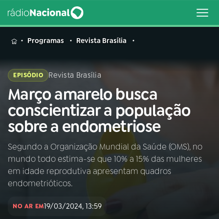
MENU
Programas
Revista Brasília
Revista Brasília
EPISÓDIO
Março amarelo busca
Buscar
na
conscientizar a população
Rádio
Buscar
sobre a endometriose
Nacional
Segundo a Organização Mundial da Saúde (OMS), no
AO VIVO
mundo todo estima-se que 10% a 15% das mulheres
em idade reprodutiva apresentam quadros
01
INÍCIO
endometrióticos.
19/03/2024, 13:59
NO AR EM
02
A RÁDIO