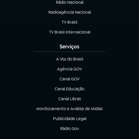
Rádio Nacional
Radioagência Nacional
(abre em nova aba)
TV Brasil
(abre em nova aba)
TV Brasil Internacional
(abre em nova aba)
Serviços
A Voz do Brasil
(abre em nova aba)
Agência GOV
(abre em nova aba)
Canal GOV
(abre em nova aba)
Canal Educação
(abre em nova aba)
Canal Libras
(abre em nova aba)
Monitoramento e Análise de Mídias
(abre em nova aba)
Publicidade Legal
(abre em nova aba)
Rádio Gov
(abre em nova aba)