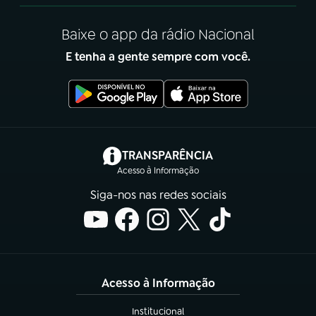
Baixe o app da rádio Nacional
E tenha a gente sempre com você.
(abre em nova aba)
TRANSPARÊNCIA
Acesso à Informação
Siga-nos nas redes sociais
Acesso à Informação
Institucional
(abre em nova aba)