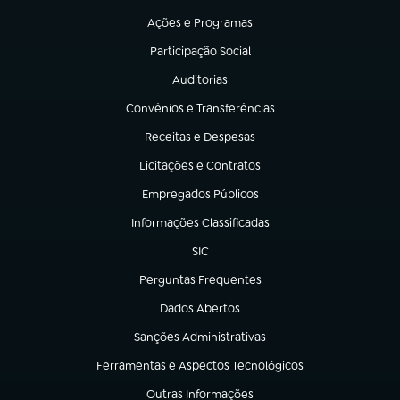
Ações e Programas
(abre em nova aba)
Participação Social
(abre em nova aba)
Auditorias
(abre em nova aba)
Convênios e Transferências
(abre em nova aba)
Receitas e Despesas
(abre em nova aba)
Licitações e Contratos
(abre em nova aba)
Empregados Públicos
(abre em nova aba)
Informações Classificadas
(abre em nova aba)
SIC
(abre em nova aba)
Perguntas Frequentes
(abre em nova aba)
Dados Abertos
(abre em nova aba)
Sanções Administrativas
(abre em nova aba)
Ferramentas e Aspectos Tecnológicos
(abre em nova aba)
Outras Informações
(abre em nova aba)