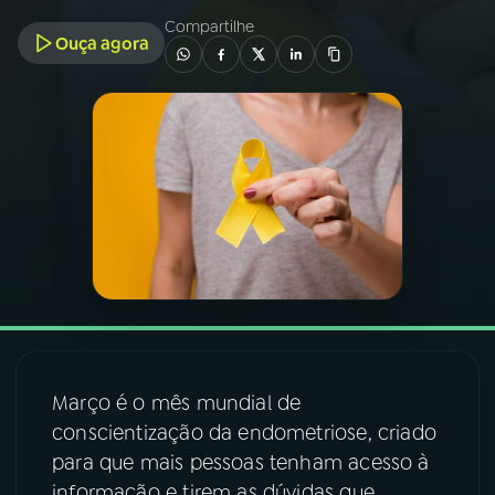
Compartilhe
Ouça agora
03
PROGRAMAÇÃO
04
PROGRAMAS
05
PODCASTS
06
VIDEOCASTS
07
ÚLTIMAS
Março é o mês mundial de
08
FESTIVAL DE MÚSICA
conscientização da endometriose, criado
para que mais pessoas tenham acesso à
ACOMPANHE A RÁDIO NACIONAL
informação e tirem as dúvidas que