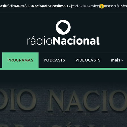
asil
rádio
MEC
rádio
Nacional
tv
Brasil
carta de serviço
acesso à inf
mais
PROGRAMAS
PODCASTS
VIDEOCASTS
mais