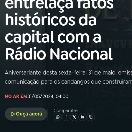
entrelaça fatos
Nacional
históricos da
01
INÍCIO
capital com a
02
A RÁDIO
Rádio Nacional
03
PROGRAMAÇÃO
Aniversariante desta sexta-feira, 31 de maio, emi
04
PROGRAMAS
comunicação para os candangos que construíram a
05
PODCASTS
31/05/2024, 04:00
NO AR EM
Compartilhe
Ouça agora
06
VIDEOCASTS