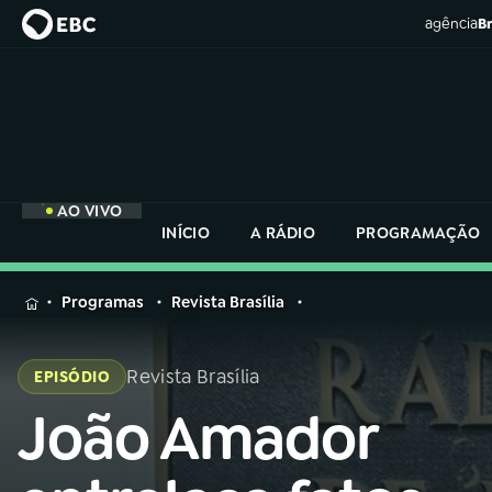
agência
Br
AO VIVO
INÍCIO
A RÁDIO
PROGRAMAÇÃO
MENU
Programas
Revista Brasília
Buscar
na
Revista Brasília
EPISÓDIO
Rádio
Buscar
Nacional
João Amador
Buscar
na
Rádio
AO VIVO