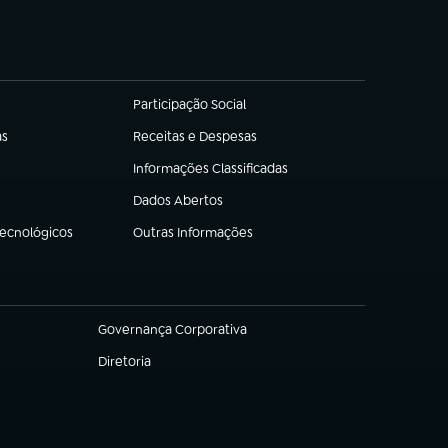
Participação Social
(abre em nova aba)
as
Receitas e Despesas
(abre em nova aba)
Informações Classificadas
(abre em nova aba)
Dados Abertos
(abre em nova aba)
Tecnológicos
Outras Informações
(abre em nova aba)
Governança Corporativa
(abre em nova aba)
Diretoria
(abre em nova aba)