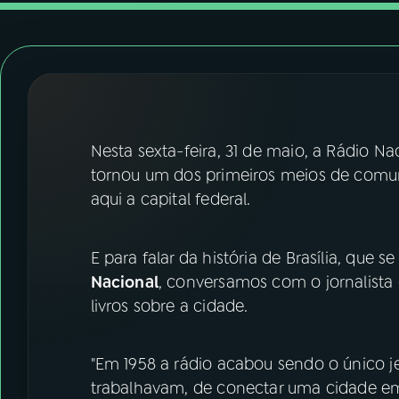
07
ÚLTIMAS
08
FESTIVAL DE MÚSICA
ACOMPANHE A RÁDIO NACIONAL
Nesta sexta-feira, 31 de maio, a Rádio Na
YouTube
Facebook
tornou um dos primeiros meios de comu
aqui a capital federal.
Instagram
X
TikTok
E para falar da história de Brasília, que 
Nacional
, conversamos com o jornalista 
livros sobre a cidade.
"Em 1958 a rádio acabou sendo o único j
trabalhavam, de conectar uma cidade e