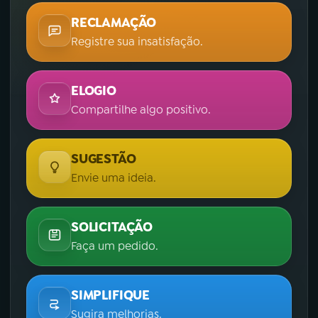
RECLAMAÇÃO
Registre sua insatisfação.
ELOGIO
Compartilhe algo positivo.
SUGESTÃO
Envie uma ideia.
SOLICITAÇÃO
Faça um pedido.
SIMPLIFIQUE
Sugira melhorias.