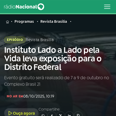
MENU
Programas
Revista Brasília
Revista Brasília
EPISÓDIO
Instituto Lado a Lado pela
Buscar
na
Vida leva exposição para o
Rádio
Buscar
Distrito Federal
Nacional
Evento gratuito será realizado de 7 a 9 de outubro no
AO VIVO
Complexo Brasil 21
01
INÍCIO
08/10/2025, 10:19
NO AR EM
Compartilhe
02
A RÁDIO
Ouça agora