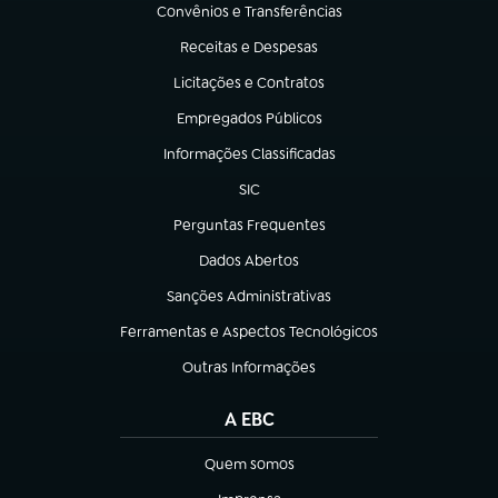
Convênios e Transferências
(abre em nova aba)
Receitas e Despesas
(abre em nova aba)
Licitações e Contratos
(abre em nova aba)
Empregados Públicos
(abre em nova aba)
Informações Classificadas
(abre em nova aba)
SIC
(abre em nova aba)
Perguntas Frequentes
(abre em nova aba)
Dados Abertos
(abre em nova aba)
Sanções Administrativas
(abre em nova aba)
Ferramentas e Aspectos Tecnológicos
(abre em nova aba)
Outras Informações
(abre em nova aba)
A EBC
Quem somos
(abre em nova aba)