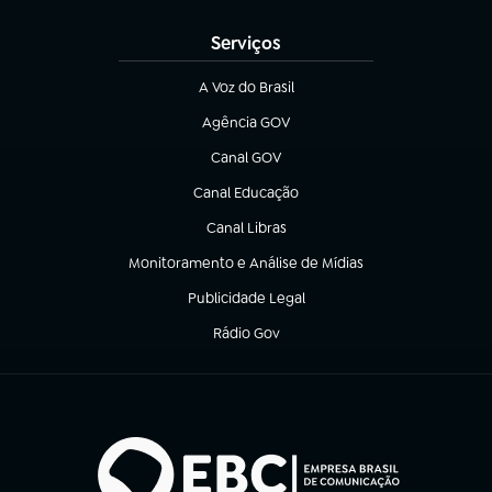
Serviços
A Voz do Brasil
(abre em nova aba)
Agência GOV
(abre em nova aba)
Canal GOV
(abre em nova aba)
Canal Educação
(abre em nova aba)
Canal Libras
(abre em nova aba)
Monitoramento e Análise de Mídias
(abre em nova aba)
Publicidade Legal
(abre em nova aba)
Rádio Gov
(abre em nova aba)