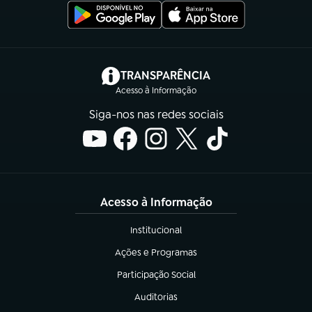
(abre em nova aba)
TRANSPARÊNCIA
Acesso à Informação
Siga-nos nas redes sociais
Acesso à Informação
Institucional
(abre em nova aba)
Ações e Programas
(abre em nova aba)
Participação Social
(abre em nova aba)
Auditorias
(abre em nova aba)