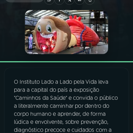
03
PROGRAMAÇÃO
04
PROGRAMAS
05
PODCASTS
06
VIDEOCASTS
O Instituto Lado a Lado pela Vida leva
para a capital do país a exposição
07
ÚLTIMAS
"Caminhos da Saúde" e convida o público
a literalmente caminhar por dentro do
08
FESTIVAL DE MÚSICA
corpo humano e aprender, de forma
lúdica e envolvente, sobre prevenção,
diagnóstico precoce e cuidados com a
ACOMPANHE A RÁDIO NACIONAL