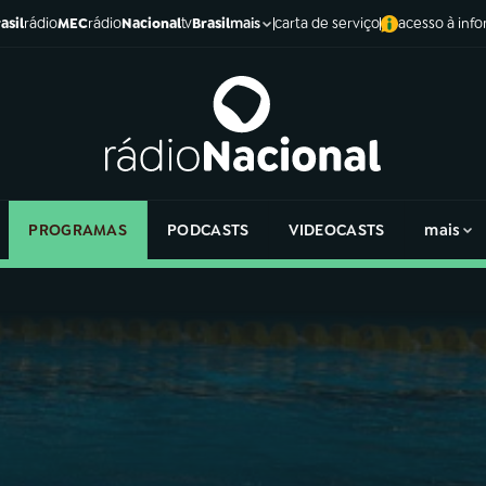
asil
rádio
MEC
rádio
Nacional
tv
Brasil
carta de serviço
acesso à inf
mais
PROGRAMAS
PODCASTS
VIDEOCASTS
mais