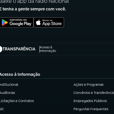
Baixe o app da rádio Nacional
E tenha a gente sempre com você.
Acesso à
TRANSPARÊNCIA
abre em nova aba)
Informação
Acesso à Informação
Institucional
Ações e Programas
(abre em nova aba)
(abre em nova aba)
Auditorias
Convênios e Transferênci
(abre em nova aba)
(abre em nova aba)
Licitações e Contratos
Empregados Públicos
(abre em nova aba)
(abre em nova aba)
SIC
Perguntas Frequentes
(abre em nova aba)
(abre em nova aba)