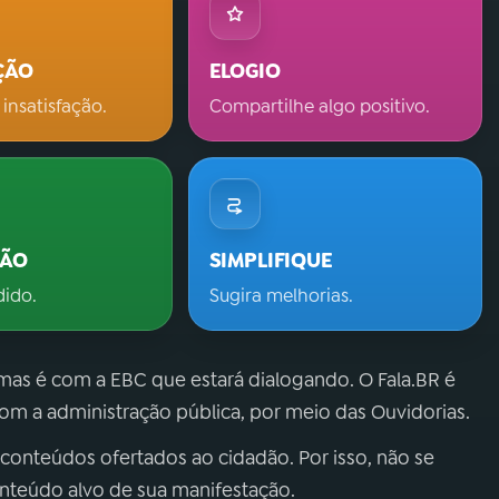
ÇÃO
ELOGIO
 insatisfação.
Compartilhe algo positivo.
ÇÃO
SIMPLIFIQUE
dido.
Sugira melhorias.
 mas é com a EBC que estará dialogando. O Fala.BR é
m a administração pública, por meio das Ouvidorias.
 conteúdos ofertados ao cidadão. Por isso, não se
onteúdo alvo de sua manifestação.