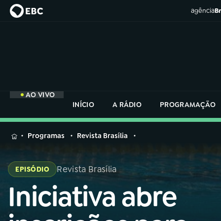
agência
Br
AO VIVO
INÍCIO
A RÁDIO
PROGRAMAÇÃO
MENU
Programas
Revista Brasília
Buscar
na
Revista Brasília
EPISÓDIO
Rádio
Buscar
Nacional
Iniciativa abre
Buscar
na
Rádio
AO VIVO