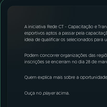
07
ÚLTIMAS
08
FESTIVAL DE MÚSICA
A iniciativa Rede CT - Capacitação e Tra
ACOMPANHE A RÁDIO NACIONAL
esportivos aptos a passar pela capacita
ideia de qualificar os selecionados para u
YouTube
Facebook
Instagram
X
Podem concorrer organizações das regiõe
inscrições se encerram no dia 28 de mar
TikTok
Quem explica mais sobre a oportunidade 
Ouça no
player
acima.