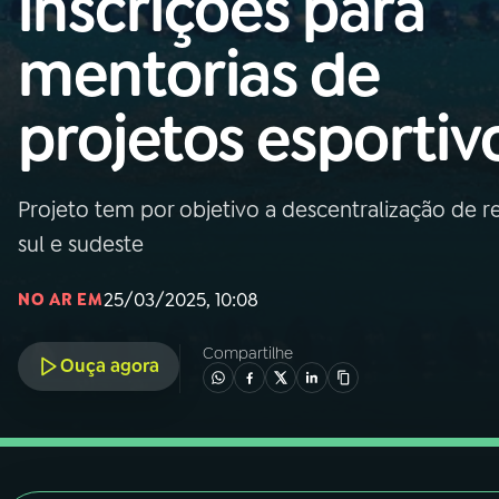
inscrições para
Nacional
mentorias de
01
INÍCIO
projetos esportiv
02
A RÁDIO
Projeto tem por objetivo a descentralização d
03
PROGRAMAÇÃO
sul e sudeste
04
PROGRAMAS
25/03/2025, 10:08
NO AR EM
Compartilhe
05
PODCASTS
Ouça agora
06
VIDEOCASTS