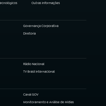
Tecnológicos
Outras Informações
(abre em nova aba)
Governança Corporativa
(abre em nova aba)
Diretoria
(abre em nova aba)
Rádio Nacional
TV Brasil Internacional
(abre em nova aba)
Canal GOV
(abre em nova aba)
Monitoramento e Análise de Mídias
(abre em nova aba)