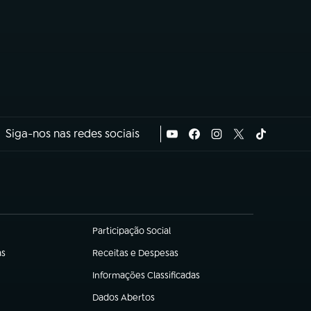
Siga-nos nas redes sociais
Participação Social
(abre em nova aba)
as
Receitas e Despesas
(abre em nova aba)
Informações Classificadas
(abre em nova aba)
Dados Abertos
(abre em nova aba)