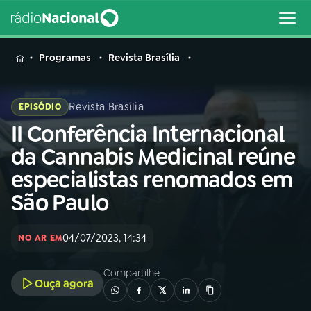
MENU
Programas
Revista Brasília
Revista Brasília
EPISÓDIO
II Conferência Internacional
Buscar
na
da Cannabis Medicinal reúne
Rádio
Buscar
especialistas renomados em
Nacional
São Paulo
AO VIVO
04/07/2023, 14:34
NO AR EM
01
INÍCIO
Compartilhe
Ouça agora
02
A RÁDIO