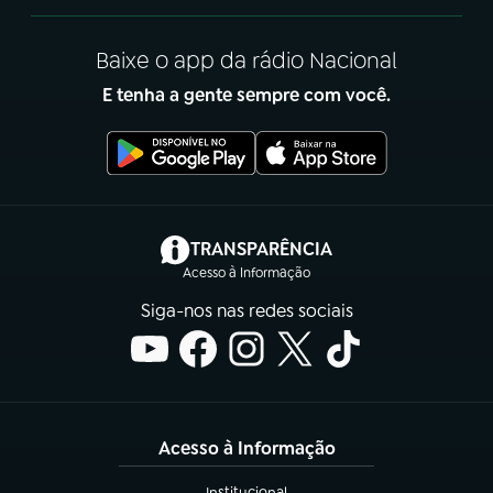
Baixe o app da rádio Nacional
E tenha a gente sempre com você.
(abre em nova aba)
TRANSPARÊNCIA
Acesso à Informação
Siga-nos nas redes sociais
Acesso à Informação
Institucional