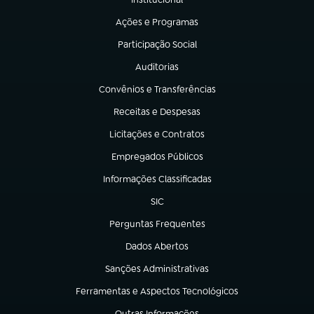
(abre em nova aba)
Ações e Programas
(abre em nova aba)
Participação Social
(abre em nova aba)
Auditorias
(abre em nova aba)
Convênios e Transferências
(abre em nova aba)
Receitas e Despesas
(abre em nova aba)
Licitações e Contratos
(abre em nova aba)
Empregados Públicos
(abre em nova aba)
Informações Classificadas
(abre em nova aba)
SIC
(abre em nova aba)
Perguntas Frequentes
(abre em nova aba)
Dados Abertos
(abre em nova aba)
Sanções Administrativas
(abre em nova aba)
Ferramentas e Aspectos Tecnológicos
(abre em nova aba)
Outras Informações