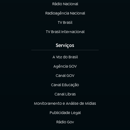
Rádio Nacional
Radioagência Nacional
(abre em nova aba)
TV Brasil
(abre em nova aba)
TV Brasil Internacional
(abre em nova aba)
Serviços
A Voz do Brasil
(abre em nova aba)
Agência GOV
(abre em nova aba)
Canal GOV
(abre em nova aba)
Canal Educação
(abre em nova aba)
Canal Libras
(abre em nova aba)
Monitoramento e Análise de Mídias
(abre em nova aba)
Publicidade Legal
(abre em nova aba)
Rádio Gov
(abre em nova aba)