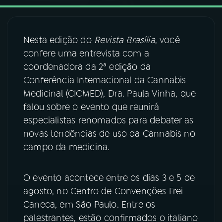
03
PROGRAMAÇÃO
Nesta edição do
Revista Brasília
, você
confere uma entrevista com a
04
PROGRAMAS
coordenadora da 2ª edição da
Conferência Internacional da Cannabis
05
PODCASTS
Medicinal (CICMED), Dra. Paula Vinha, que
falou sobre o evento que reunirá
especialistas renomados para debater as
06
VIDEOCASTS
novas tendências de uso da Cannabis no
campo da medicina.
07
ÚLTIMAS
O evento acontece entre os dias 3 e 5 de
08
FESTIVAL DE MÚSICA
agosto, no Centro de Convenções Frei
Caneca, em São Paulo. Entre os
palestrantes, estão confirmados o italiano
ACOMPANHE A RÁDIO NACIONAL