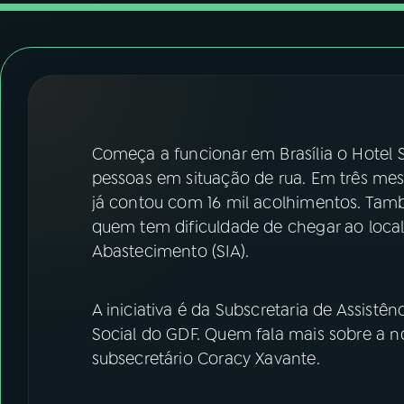
07
ÚLTIMAS
08
FESTIVAL DE MÚSICA
ACOMPANHE A RÁDIO NACIONAL
Começa a funcionar em Brasília o Hotel S
YouTube
Facebook
pessoas em situação de rua. Em três mes
já contou com 16 mil acolhimentos. Tamb
Instagram
X
quem tem dificuldade de chegar ao local,
Abastecimento (SIA).
TikTok
A iniciativa é da Subscretaria de Assistê
Social do GDF. Quem fala mais sobre a no
subsecretário Coracy Xavante.