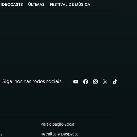
VIDEOCASTS
ÚLTIMAS
FESTIVAL DE MÚSICA
Siga-nos nas redes sociais
Participação Social
(abre em nova aba)
as
Receitas e Despesas
(abre em nova aba)