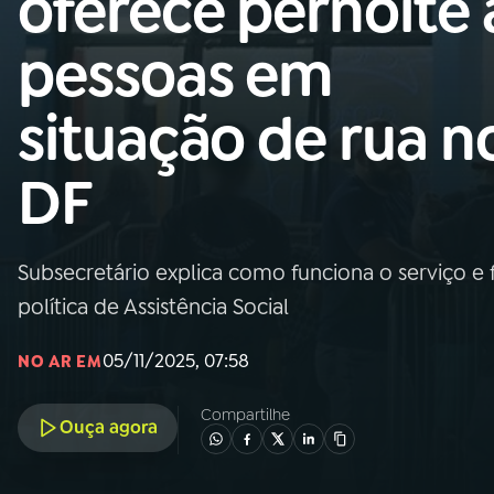
oferece pernoite 
Nacional
pessoas em
01
INÍCIO
situação de rua n
02
A RÁDIO
DF
03
PROGRAMAÇÃO
Subsecretário explica como funciona o serviço e f
04
PROGRAMAS
política de Assistência Social
05
PODCASTS
05/11/2025, 07:58
NO AR EM
Compartilhe
Ouça agora
06
VIDEOCASTS