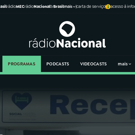
asil
rádio
MEC
rádio
Nacional
tv
Brasil
carta de serviço
acesso à inf
mais
PROGRAMAS
PODCASTS
VIDEOCASTS
mais