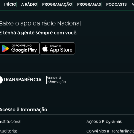
INÍCIO
A RÁDIO
PROGRAMAÇÃO
PROGRAMAS
PODCASTS
Baixe o app da rádio Nacional
E tenha a gente sempre com você.
Acesso à
TRANSPARÊNCIA
abre em nova aba)
Informação
Acesso à Informação
Institucional
Ações e Programas
(abre em nova aba)
(abre em nova aba)
Auditorias
Convênios e Transferênci
(abre em nova aba)
(abre em nova aba)