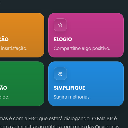
.
ÇÃO
ELOGIO
 insatisfação.
Compartilhe algo positivo.
ÇÃO
SIMPLIFIQUE
dido.
Sugira melhorias.
 mas é com a EBC que estará dialogando. O Fala.BR é
m a administração pública, por meio das Ouvidorias.