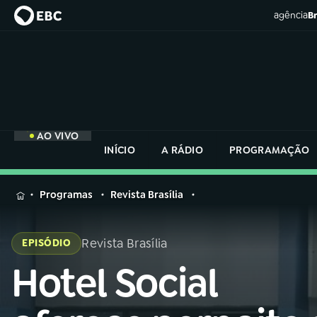
agência
Br
AO VIVO
INÍCIO
A RÁDIO
PROGRAMAÇÃO
MENU
Programas
Revista Brasília
Buscar
na
Revista Brasília
EPISÓDIO
Rádio
Buscar
Nacional
Hotel Social
Buscar
na
Rádio
AO VIVO