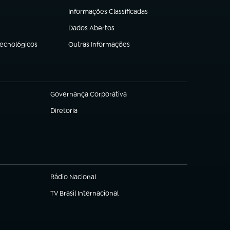
Informações Classificadas
(abre em nova aba)
Dados Abertos
(abre em nova aba)
Tecnológicos
Outras Informações
(abre em nova aba)
Governança Corporativa
(abre em nova aba)
Diretoria
(abre em nova aba)
Rádio Nacional
TV Brasil Internacional
(abre em nova aba)