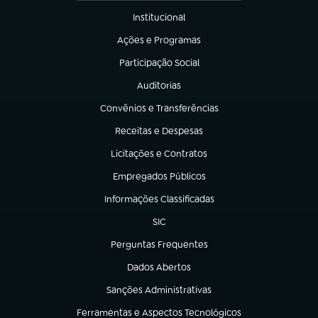
Institucional
(abre em nova aba)
Ações e Programas
(abre em nova aba)
Participação Social
(abre em nova aba)
Auditorias
(abre em nova aba)
Convênios e Transferências
(abre em nova aba)
Receitas e Despesas
(abre em nova aba)
Licitações e Contratos
(abre em nova aba)
Empregados Públicos
(abre em nova aba)
Informações Classificadas
(abre em nova aba)
SIC
(abre em nova aba)
Perguntas Frequentes
(abre em nova aba)
Dados Abertos
(abre em nova aba)
Sanções Administrativas
(abre em nova aba)
Ferramentas e Aspectos Tecnológicos
(abre em nova aba)