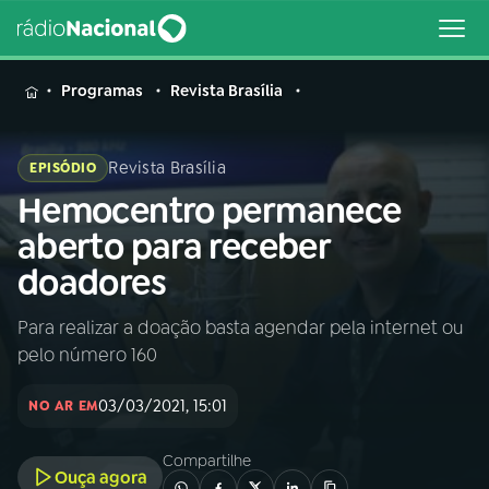
MENU
Programas
Revista Brasília
Revista Brasília
EPISÓDIO
Hemocentro permanece
Buscar
na
aberto para receber
Rádio
Buscar
doadores
Nacional
Para realizar a doação basta agendar pela internet ou
AO VIVO
pelo número 160
01
INÍCIO
03/03/2021, 15:01
NO AR EM
Compartilhe
02
A RÁDIO
Ouça agora