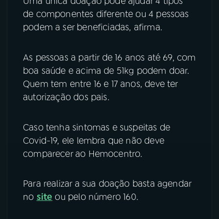
Uma única doação pode ajudar 4 tipos
de componentes diferente ou 4 pessoas
YouTube
Facebook
podem a ser beneficiadas, afirma.
Instagram
X
As pessoas a partir de 16 anos até 69, com
TikTok
boa saúde e acima de 51kg podem doar.
Quem tem entre 16 e 17 anos, deve ter
autorização dos pais.
Caso tenha sintomas e suspeitas de
Covid-19, ele lembra que não deve
comparecer ao Hemocentro.
Para realizar a sua doação basta agendar
no
site
ou pelo número 160.