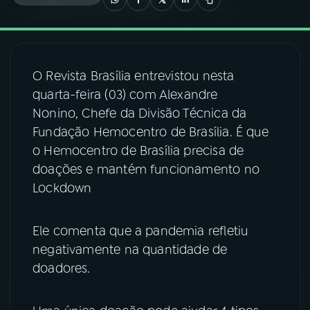
03
PROGRAMAÇÃO
O Revista Brasília entrevistou nesta
04
PROGRAMAS
quarta-feira (03) com Alexandre
Nonino, Chefe da Divisão Técnica da
05
PODCASTS
Fundação Hemocentro de Brasília. É que
o Hemocentro de Brasília precisa de
doações e mantém funcionamento no
06
VIDEOCASTS
Lockdown
07
ÚLTIMAS
Ele comenta que a pandemia refletiu
negativamente na quantidade de
08
FESTIVAL DE MÚSICA
doadores.
ACOMPANHE A RÁDIO NACIONAL