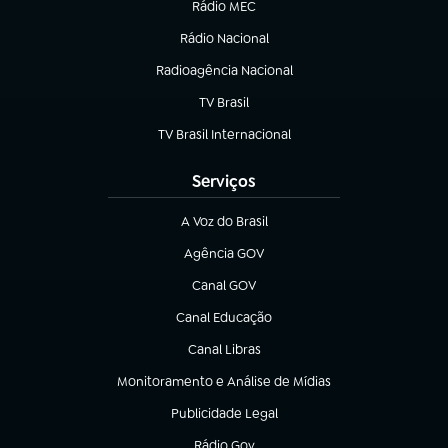
Rádio MEC
(abre em nova aba)
Rádio Nacional
Radioagência Nacional
(abre em nova aba)
TV Brasil
(abre em nova aba)
TV Brasil Internacional
(abre em nova aba)
Serviços
A Voz do Brasil
(abre em nova aba)
Agência GOV
(abre em nova aba)
Canal GOV
(abre em nova aba)
Canal Educação
(abre em nova aba)
Canal Libras
(abre em nova aba)
Monitoramento e Análise de Mídias
(abre em nova aba)
Publicidade Legal
(abre em nova aba)
Rádio Gov