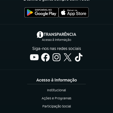
(abre em nova aba)
TRANSPARÊNCIA
Acesso à Informação
Siga-nos nas redes sociais
Acesso à Informação
Institucional
(abre em nova aba)
Ações e Programas
(abre em nova aba)
Participação Social
(abre em nova aba)