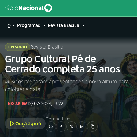
MENU
Programas
Revista Brasília
Revista Brasília
EPISÓDIO
Grupo Cultural Pé de
Buscar
na
Cerrado completa 25 anos
Rádio
Buscar
Nacional
Músicos preparam apresentações e novo álbum para
celebrar a data
AO VIVO
12/07/2024, 13:22
NO AR EM
01
INÍCIO
Compartilhe
Ouça agora
02
A RÁDIO