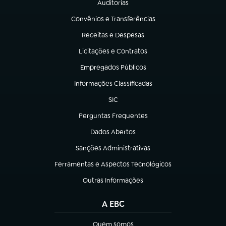
Auditorias
(abre em nova aba)
Convênios e Transferências
(abre em nova aba)
Receitas e Despesas
(abre em nova aba)
Licitações e Contratos
(abre em nova aba)
Empregados Públicos
(abre em nova aba)
Informações Classificadas
(abre em nova aba)
SIC
(abre em nova aba)
Perguntas Frequentes
(abre em nova aba)
Dados Abertos
(abre em nova aba)
Sanções Administrativas
(abre em nova aba)
Ferramentas e Aspectos Tecnológicos
(abre em nova aba)
Outras Informações
(abre em nova aba)
A EBC
Quem somos