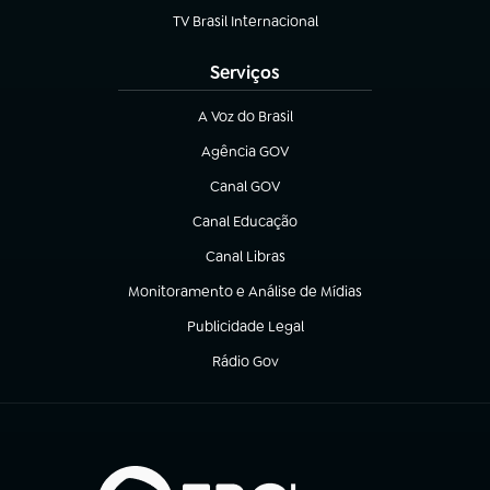
TV Brasil Internacional
(abre em nova aba)
Serviços
A Voz do Brasil
(abre em nova aba)
Agência GOV
(abre em nova aba)
Canal GOV
(abre em nova aba)
Canal Educação
(abre em nova aba)
Canal Libras
(abre em nova aba)
Monitoramento e Análise de Mídias
(abre em nova aba)
Publicidade Legal
(abre em nova aba)
Rádio Gov
(abre em nova aba)