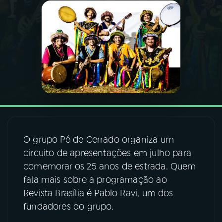
03
PROGRAMAÇÃO
04
PROGRAMAS
05
PODCASTS
06
VIDEOCASTS
O grupo Pé de Cerrado organiza um
circuito de apresentações em julho para
07
ÚLTIMAS
comemorar os 25 anos de estrada. Quem
fala mais sobre a programação ao
08
FESTIVAL DE MÚSICA
Revista Brasília é Pablo Ravi, um dos
fundadores do grupo.
ACOMPANHE A RÁDIO NACIONAL