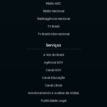
Rádio MEC
(abre em nova aba)
Rádio Nacional
Radioagência Nacional
(abre em nova aba)
TV Brasil
(abre em nova aba)
TV Brasil Internacional
(abre em nova aba)
Serviços
A Voz do Brasil
(abre em nova aba)
Agência GOV
(abre em nova aba)
Canal GOV
(abre em nova aba)
Canal Educação
(abre em nova aba)
Canal Libras
(abre em nova aba)
Monitoramento e Análise de Mídias
(abre em nova aba)
Publicidade Legal
(abre em nova aba)