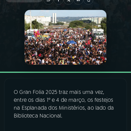
03
PROGRAMAÇÃO
04
PROGRAMAS
05
PODCASTS
06
VIDEOCASTS
O Gran Folia 2025 traz mais uma vez,
07
ÚLTIMAS
entre os dias 1º e 4 de março, os festejos
na Esplanada dos Ministérios, ao lado da
08
FESTIVAL DE MÚSICA
Biblioteca Nacional.
ACOMPANHE A RÁDIO NACIONAL