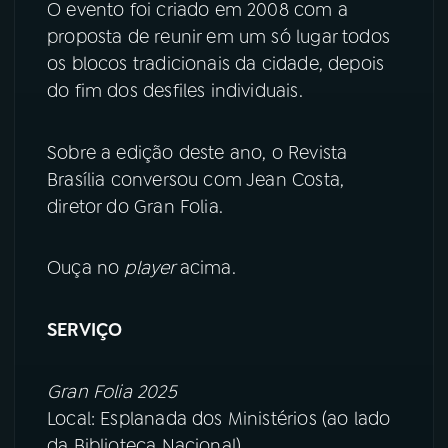
O evento foi criado em 2008 com a
proposta de reunir em um só lugar todos
YouTube
Facebook
os blocos tradicionais da cidade, depois
do fim dos desfiles individuais.
Instagram
X
TikTok
Sobre a edição deste ano, o Revista
Brasília conversou com Jean Costa,
diretor do Gran Folia.
Ouça no
player
acima.
SERVIÇO
Gran Folia 2025
Local: Esplanada dos Ministérios (ao lado
da Biblioteca Nacional)