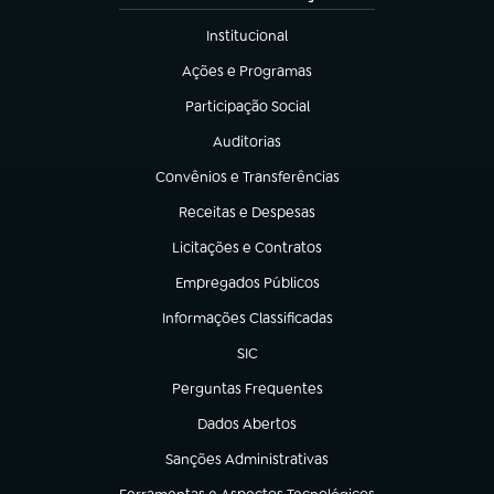
Institucional
(abre em nova aba)
Ações e Programas
(abre em nova aba)
Participação Social
(abre em nova aba)
Auditorias
(abre em nova aba)
Convênios e Transferências
(abre em nova aba)
Receitas e Despesas
(abre em nova aba)
Licitações e Contratos
(abre em nova aba)
Empregados Públicos
(abre em nova aba)
Informações Classificadas
(abre em nova aba)
SIC
(abre em nova aba)
Perguntas Frequentes
(abre em nova aba)
Dados Abertos
(abre em nova aba)
Sanções Administrativas
(abre em nova aba)