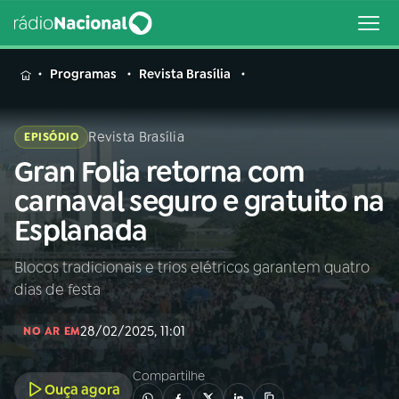
MENU
Programas
Revista Brasília
Revista Brasília
EPISÓDIO
Gran Folia retorna com
Buscar
na
carnaval seguro e gratuito na
Rádio
Buscar
Esplanada
Nacional
Blocos tradicionais e trios elétricos garantem quatro
AO VIVO
dias de festa
01
INÍCIO
28/02/2025, 11:01
NO AR EM
Compartilhe
02
A RÁDIO
Ouça agora