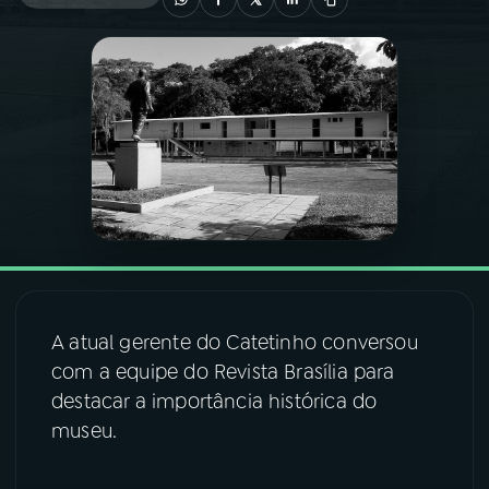
03
PROGRAMAÇÃO
04
PROGRAMAS
05
PODCASTS
06
VIDEOCASTS
A atual gerente do Catetinho conversou
07
ÚLTIMAS
com a equipe do Revista Brasília para
destacar a importância histórica do
08
FESTIVAL DE MÚSICA
museu.
ACOMPANHE A RÁDIO NACIONAL