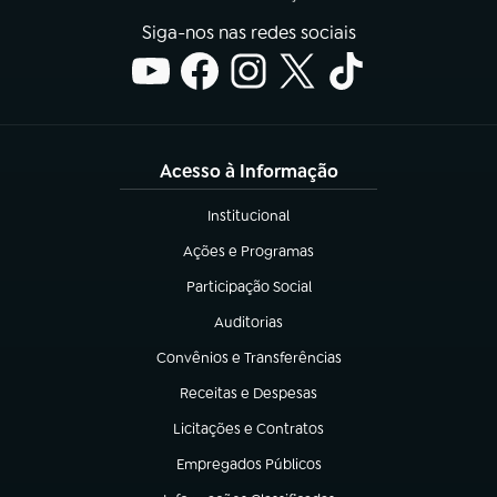
Siga-nos nas redes sociais
Acesso à Informação
Institucional
(abre em nova aba)
Ações e Programas
(abre em nova aba)
Participação Social
(abre em nova aba)
Auditorias
(abre em nova aba)
Convênios e Transferências
(abre em nova aba)
Receitas e Despesas
(abre em nova aba)
Licitações e Contratos
(abre em nova aba)
Empregados Públicos
(abre em nova aba)