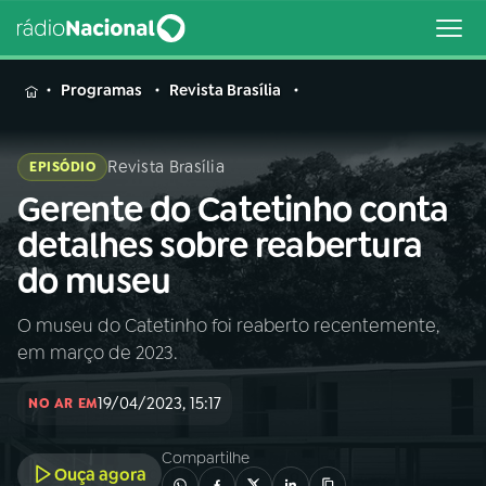
MENU
Programas
Revista Brasília
Revista Brasília
EPISÓDIO
Gerente do Catetinho conta
Buscar
na
detalhes sobre reabertura
Rádio
Buscar
do museu
Nacional
O museu do Catetinho foi reaberto recentemente,
AO VIVO
em março de 2023.
01
INÍCIO
19/04/2023, 15:17
NO AR EM
Compartilhe
02
A RÁDIO
Ouça agora