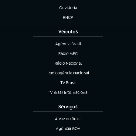
Ouvidoria
(abre em nova aba)
RNCP
(abre em nova aba)
Veículos
Agência Brasil
(abre em nova aba)
Rádio MEC
(abre em nova aba)
Rádio Nacional
Radioagência Nacional
(abre em nova aba)
TV Brasil
(abre em nova aba)
TV Brasil Internacional
(abre em nova aba)
Serviços
A Voz do Brasil
(abre em nova aba)
Agência GOV
(abre em nova aba)