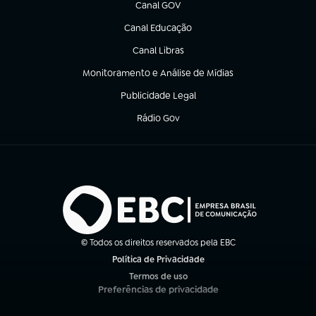
Canal GOV
(abre em nova aba)
Canal Educação
(abre em nova aba)
Canal Libras
(abre em nova aba)
Monitoramento e Análise de Mídias
(abre em nova aba)
Publicidade Legal
(abre em nova aba)
Rádio Gov
(abre em nova aba)
© Todos os direitos reservados pela EBC
Política de Privacidade
(abre em nova aba)
Termos de uso
(abre em nova aba)
Preferências de privacidade