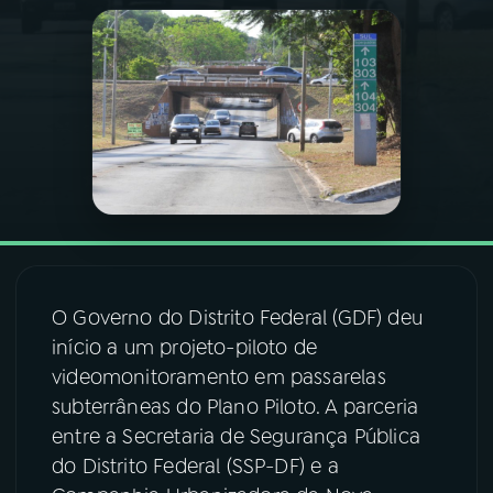
03
PROGRAMAÇÃO
04
PROGRAMAS
05
PODCASTS
06
VIDEOCASTS
O Governo do Distrito Federal (GDF) deu
07
ÚLTIMAS
início a um projeto-piloto de
videomonitoramento em passarelas
subterrâneas do Plano Piloto. A parceria
08
FESTIVAL DE MÚSICA
entre a Secretaria de Segurança Pública
do Distrito Federal (SSP-DF) e a
ACOMPANHE A RÁDIO NACIONAL