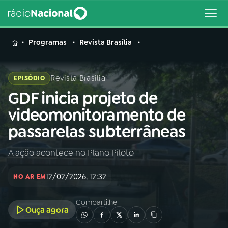
MENU
Programas
Revista Brasília
Revista Brasília
EPISÓDIO
GDF inicia projeto de
Buscar
na
videomonitoramento de
Rádio
Buscar
passarelas subterrâneas
Nacional
A ação acontece no Plano Piloto
AO VIVO
12/02/2026, 12:32
NO AR EM
01
INÍCIO
Compartilhe
Ouça agora
02
A RÁDIO