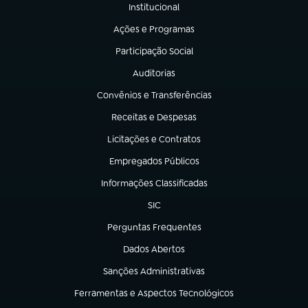
Institucional
(abre em nova aba)
Ações e Programas
(abre em nova aba)
Participação Social
(abre em nova aba)
Auditorias
(abre em nova aba)
Convênios e Transferências
(abre em nova aba)
Receitas e Despesas
(abre em nova aba)
Licitações e Contratos
(abre em nova aba)
Empregados Públicos
(abre em nova aba)
Informações Classificadas
(abre em nova aba)
SIC
(abre em nova aba)
Perguntas Frequentes
(abre em nova aba)
Dados Abertos
(abre em nova aba)
Sanções Administrativas
(abre em nova aba)
Ferramentas e Aspectos Tecnológicos
(abre em nova aba)