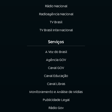
Rádio Nacional
Radioagência Nacional
(abre em nova aba)
TV Brasil
(abre em nova aba)
TV Brasil Internacional
(abre em nova aba)
Serviços
A Voz do Brasil
(abre em nova aba)
Agência GOV
(abre em nova aba)
Canal GOV
(abre em nova aba)
Canal Educação
(abre em nova aba)
Canal Libras
(abre em nova aba)
Monitoramento e Análise de Mídias
(abre em nova aba)
Publicidade Legal
(abre em nova aba)
Rádio Gov
(abre em nova aba)