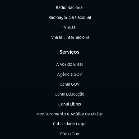
Rádio Nacional
Radioagência Nacional
(abre em nova aba)
TV Brasil
(abre em nova aba)
TV Brasil Internacional
(abre em nova aba)
Serviços
A Voz do Brasil
(abre em nova aba)
Agência GOV
(abre em nova aba)
Canal GOV
(abre em nova aba)
Canal Educação
(abre em nova aba)
Canal Libras
(abre em nova aba)
Monitoramento e Análise de Mídias
(abre em nova aba)
Publicidade Legal
(abre em nova aba)
Rádio Gov
(abre em nova aba)