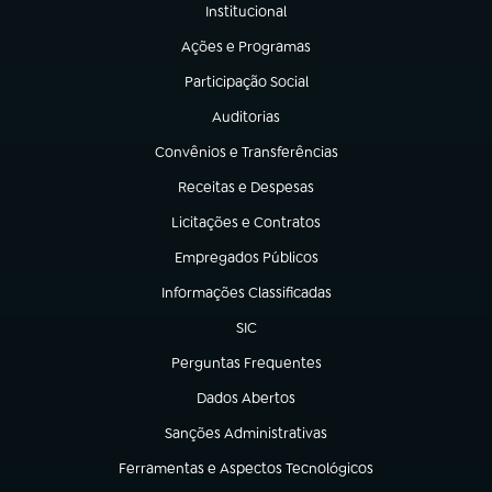
Institucional
(abre em nova aba)
Ações e Programas
(abre em nova aba)
Participação Social
(abre em nova aba)
Auditorias
(abre em nova aba)
Convênios e Transferências
(abre em nova aba)
Receitas e Despesas
(abre em nova aba)
Licitações e Contratos
(abre em nova aba)
Empregados Públicos
(abre em nova aba)
Informações Classificadas
(abre em nova aba)
SIC
(abre em nova aba)
Perguntas Frequentes
(abre em nova aba)
Dados Abertos
(abre em nova aba)
Sanções Administrativas
(abre em nova aba)
Ferramentas e Aspectos Tecnológicos
(abre em nova aba)