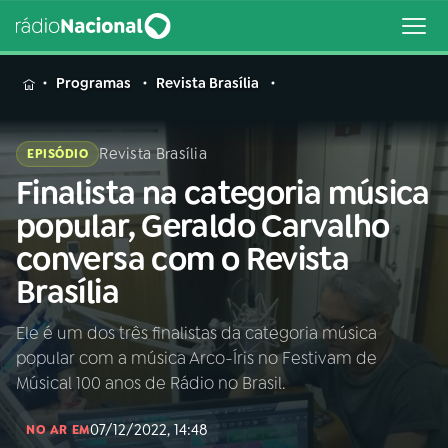
MENU
Programas
Revista Brasília
Revista Brasília
EPISÓDIO
Finalista na categoria música
Buscar
na
popular, Geraldo Carvalho
Rádio
Buscar
conversa com o Revista
Nacional
Brasília
AO VIVO
Ele é um dos três finalistas da categoria música
popular com a música Arco-Íris no Festivam de
01
INÍCIO
Músical 100 anos de Rádio no Brasil.
07/12/2022, 14:48
02
A RÁDIO
NO AR EM