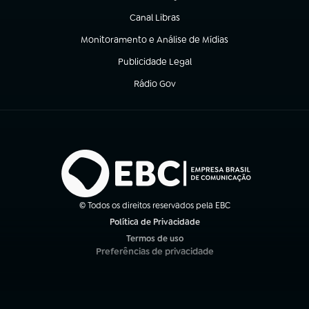
Canal Libras
(abre em nova aba)
Monitoramento e Análise de Mídias
(abre em nova aba)
Publicidade Legal
(abre em nova aba)
Rádio Gov
(abre em nova aba)
© Todos os direitos reservados pela EBC
Política de Privacidade
(abre em nova aba)
Termos de uso
(abre em nova aba)
Preferências de privacidade