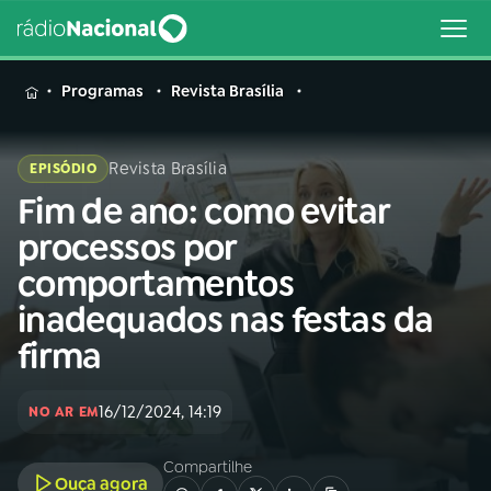
MENU
Programas
Revista Brasília
Revista Brasília
EPISÓDIO
Fim de ano: como evitar
Buscar
na
processos por
Rádio
Buscar
comportamentos
Nacional
inadequados nas festas da
AO VIVO
firma
01
INÍCIO
16/12/2024, 14:19
NO AR EM
Compartilhe
02
A RÁDIO
Ouça agora