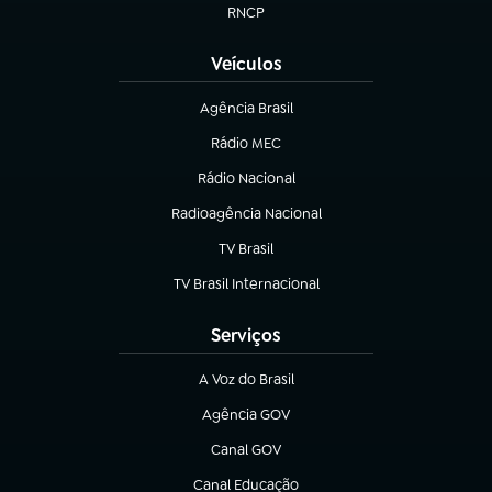
RNCP
(abre em nova aba)
Veículos
Agência Brasil
(abre em nova aba)
Rádio MEC
(abre em nova aba)
Rádio Nacional
Radioagência Nacional
(abre em nova aba)
TV Brasil
(abre em nova aba)
TV Brasil Internacional
(abre em nova aba)
Serviços
A Voz do Brasil
(abre em nova aba)
Agência GOV
(abre em nova aba)
Canal GOV
(abre em nova aba)
Canal Educação
(abre em nova aba)