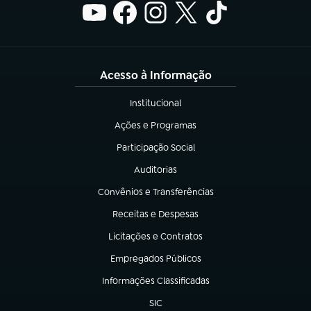
Acesso à Informação
Institucional
(abre em nova aba)
Ações e Programas
(abre em nova aba)
Participação Social
(abre em nova aba)
Auditorias
(abre em nova aba)
Convênios e Transferências
(abre em nova aba)
Receitas e Despesas
(abre em nova aba)
Licitações e Contratos
(abre em nova aba)
Empregados Públicos
(abre em nova aba)
Informações Classificadas
(abre em nova aba)
SIC
(abre em nova aba)