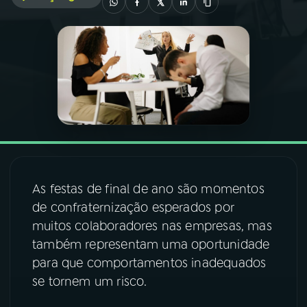
03
PROGRAMAÇÃO
04
PROGRAMAS
05
PODCASTS
06
VIDEOCASTS
As festas de final de ano são momentos
de confraternização esperados por
07
ÚLTIMAS
muitos colaboradores nas empresas, mas
também representam uma oportunidade
08
FESTIVAL DE MÚSICA
para que comportamentos inadequados
se tornem um risco.
ACOMPANHE A RÁDIO NACIONAL