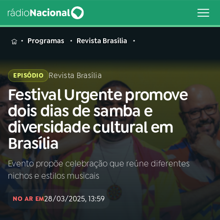
MENU
Programas
Revista Brasília
Revista Brasília
EPISÓDIO
Festival Urgente promove
Buscar
na
dois dias de samba e
Rádio
Buscar
diversidade cultural em
Nacional
Brasília
AO VIVO
Evento propõe celebração que reúne diferentes
nichos e estilos musicais
01
INÍCIO
28/03/2025, 13:59
NO AR EM
02
A RÁDIO