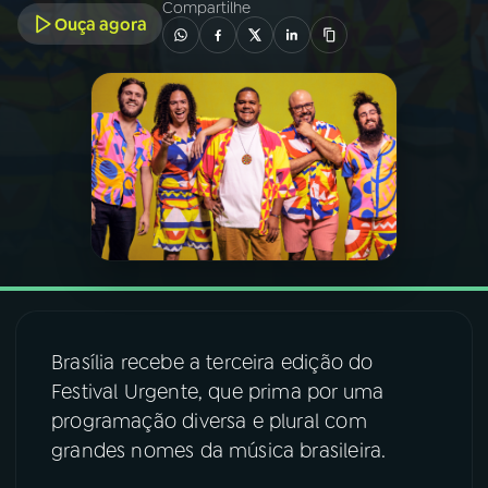
Compartilhe
Ouça agora
03
PROGRAMAÇÃO
04
PROGRAMAS
05
PODCASTS
06
VIDEOCASTS
07
ÚLTIMAS
Brasília recebe a terceira edição do
Festival Urgente, que prima por uma
08
FESTIVAL DE MÚSICA
programação diversa e plural com
grandes nomes da música brasileira.
ACOMPANHE A RÁDIO NACIONAL