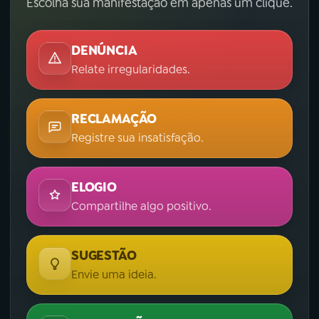
Escolha sua manifestação em apenas um clique.
DENÚNCIA
Relate irregularidades.
RECLAMAÇÃO
Registre sua insatisfação.
ELOGIO
Compartilhe algo positivo.
SUGESTÃO
Envie uma ideia.