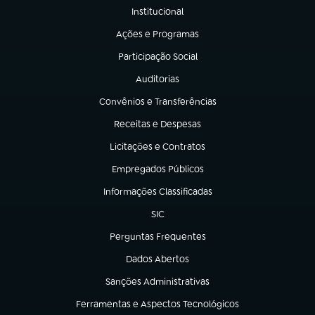
Institucional
(abre em nova aba)
Ações e Programas
(abre em nova aba)
Participação Social
(abre em nova aba)
Auditorias
(abre em nova aba)
Convênios e Transferências
(abre em nova aba)
Receitas e Despesas
(abre em nova aba)
Licitações e Contratos
(abre em nova aba)
Empregados Públicos
(abre em nova aba)
Informações Classificadas
(abre em nova aba)
SIC
(abre em nova aba)
Perguntas Frequentes
(abre em nova aba)
Dados Abertos
(abre em nova aba)
Sanções Administrativas
(abre em nova aba)
Ferramentas e Aspectos Tecnológicos
(abre em nova aba)