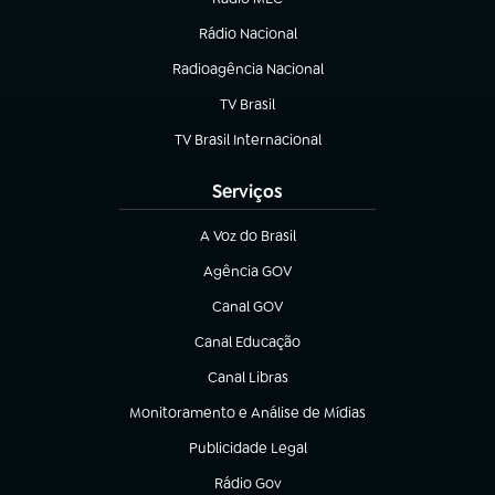
(abre em nova aba)
Rádio Nacional
Radioagência Nacional
(abre em nova aba)
TV Brasil
(abre em nova aba)
TV Brasil Internacional
(abre em nova aba)
Serviços
A Voz do Brasil
(abre em nova aba)
Agência GOV
(abre em nova aba)
Canal GOV
(abre em nova aba)
Canal Educação
(abre em nova aba)
Canal Libras
(abre em nova aba)
Monitoramento e Análise de Mídias
(abre em nova aba)
Publicidade Legal
(abre em nova aba)
Rádio Gov
(abre em nova aba)