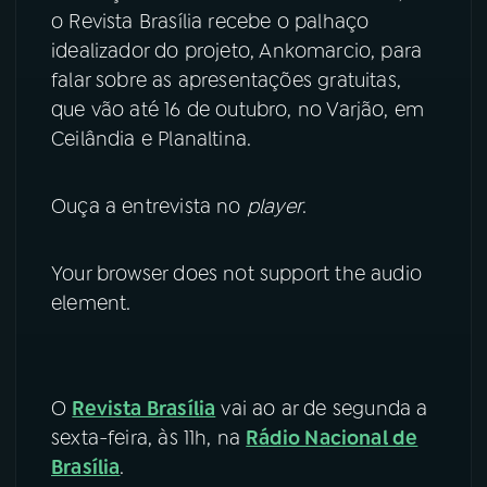
o Revista Brasília recebe o palhaço
YouTube
Facebook
idealizador do projeto,
Ankomarcio, para
falar sobre as apresentações gratuitas,
Instagram
X
que vão até 16 de outubro, no Varjão, em
Ceilândia e Planaltina.
TikTok
Ouça a entrevista no
player
.
Your browser does not support the audio
element.
O
Revista Brasília
vai ao ar de segunda a
sexta-feira, às 11h, na
Rádio Nacional de
Brasília
.