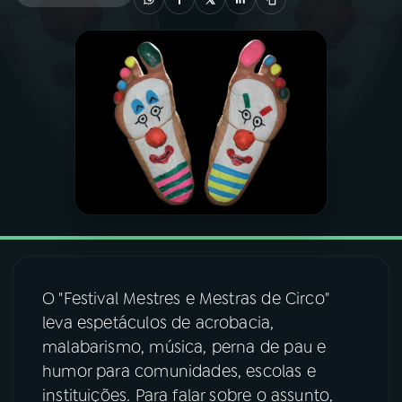
03
PROGRAMAÇÃO
04
PROGRAMAS
05
PODCASTS
06
VIDEOCASTS
07
ÚLTIMAS
O "Festival Mestres e Mestras de Circo"
leva espetáculos de acrobacia,
08
FESTIVAL DE MÚSICA
malabarismo, música, perna de pau e
humor para comunidades, escolas e
instituições. Para falar sobre o assunto,
ACOMPANHE A RÁDIO NACIONAL