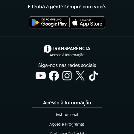
E tenha a gente sempre com você.
(abre em nova aba)
TRANSPARÊNCIA
Acesso à Informação
Siga-nos nas redes sociais
Acesso à Informação
Institucional
(abre em nova aba)
Ações e Programas
(abre em nova aba)
Participação Social