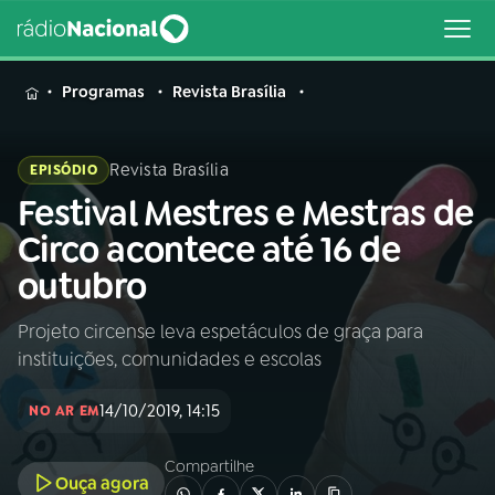
MENU
Programas
Revista Brasília
Revista Brasília
EPISÓDIO
Festival Mestres e Mestras de
Buscar
na
Circo acontece até 16 de
Rádio
Buscar
outubro
Nacional
Projeto circense leva espetáculos de graça para
AO VIVO
instituições, comunidades e escolas
01
INÍCIO
14/10/2019, 14:15
NO AR EM
Compartilhe
02
A RÁDIO
Ouça agora