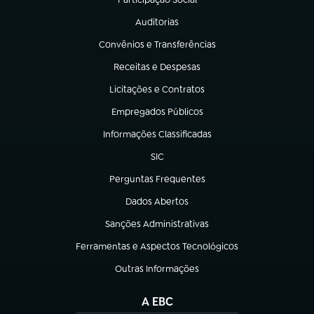
(abre em nova aba)
Auditorias
(abre em nova aba)
Convênios e Transferências
(abre em nova aba)
Receitas e Despesas
(abre em nova aba)
Licitações e Contratos
(abre em nova aba)
Empregados Públicos
(abre em nova aba)
Informações Classificadas
(abre em nova aba)
SIC
(abre em nova aba)
Perguntas Frequentes
(abre em nova aba)
Dados Abertos
(abre em nova aba)
Sanções Administrativas
(abre em nova aba)
Ferramentas e Aspectos Tecnológicos
(abre em nova aba)
Outras Informações
(abre em nova aba)
A EBC