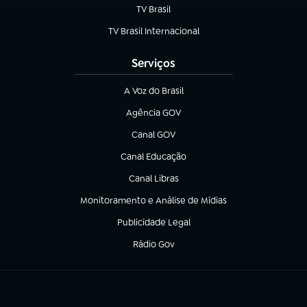
TV Brasil
(abre em nova aba)
TV Brasil Internacional
(abre em nova aba)
Serviços
A Voz do Brasil
(abre em nova aba)
Agência GOV
(abre em nova aba)
Canal GOV
(abre em nova aba)
Canal Educação
(abre em nova aba)
Canal Libras
(abre em nova aba)
Monitoramento e Análise de Mídias
(abre em nova aba)
Publicidade Legal
(abre em nova aba)
Rádio Gov
(abre em nova aba)