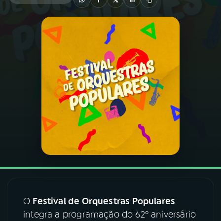
03
PROGRAMAÇÃO
04
PROGRAMAS
05
PODCASTS
06
VIDEOCASTS
07
ÚLTIMAS
08
FESTIVAL DE MÚSICA
O
Festival de Orquestras Populares
integra a programação do 62º aniversário
ACOMPANHE A RÁDIO NACIONAL