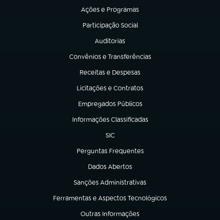
Ações e Programas
(abre em nova aba)
Participação Social
(abre em nova aba)
Auditorias
(abre em nova aba)
Convênios e Transferências
(abre em nova aba)
Receitas e Despesas
(abre em nova aba)
Licitações e Contratos
(abre em nova aba)
Empregados Públicos
(abre em nova aba)
Informações Classificadas
(abre em nova aba)
SIC
(abre em nova aba)
Perguntas Frequentes
(abre em nova aba)
Dados Abertos
(abre em nova aba)
Sanções Administrativas
(abre em nova aba)
Ferramentas e Aspectos Tecnológicos
(abre em nova aba)
Outras Informações
(abre em nova aba)