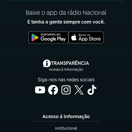
Baixe o app da rádio Nacional
E tenha a gente sempre com você.
(abre em nova aba)
TRANSPARÊNCIA
Acesso à Informação
Siga-nos nas redes sociais
Acesso à Informação
Institucional
(abre em nova aba)