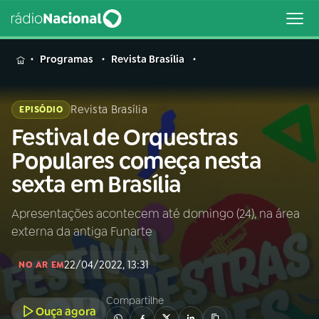
MENU
Programas
Revista Brasília
Revista Brasília
EPISÓDIO
Festival de Orquestras
Buscar
na
Populares começa nesta
Rádio
Buscar
sexta em Brasília
Nacional
Apresentações acontecem até domingo (24), na área
AO VIVO
externa da antiga Funarte
01
INÍCIO
22/04/2022, 13:31
NO AR EM
Compartilhe
02
A RÁDIO
Ouça agora