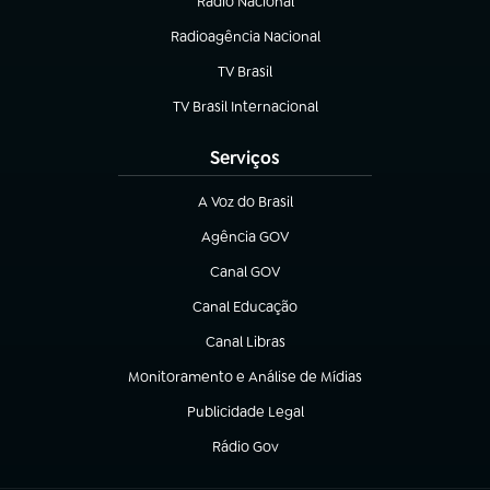
Rádio Nacional
Radioagência Nacional
(abre em nova aba)
TV Brasil
(abre em nova aba)
TV Brasil Internacional
(abre em nova aba)
Serviços
A Voz do Brasil
(abre em nova aba)
Agência GOV
(abre em nova aba)
Canal GOV
(abre em nova aba)
Canal Educação
(abre em nova aba)
Canal Libras
(abre em nova aba)
Monitoramento e Análise de Mídias
(abre em nova aba)
Publicidade Legal
(abre em nova aba)
Rádio Gov
(abre em nova aba)