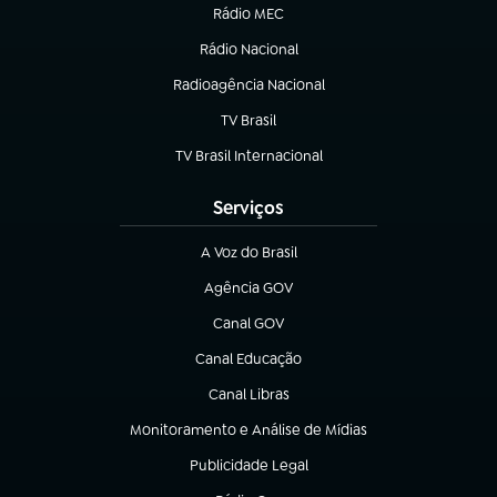
Rádio MEC
(abre em nova aba)
Rádio Nacional
Radioagência Nacional
(abre em nova aba)
TV Brasil
(abre em nova aba)
TV Brasil Internacional
(abre em nova aba)
Serviços
A Voz do Brasil
(abre em nova aba)
Agência GOV
(abre em nova aba)
Canal GOV
(abre em nova aba)
Canal Educação
(abre em nova aba)
Canal Libras
(abre em nova aba)
Monitoramento e Análise de Mídias
(abre em nova aba)
Publicidade Legal
(abre em nova aba)