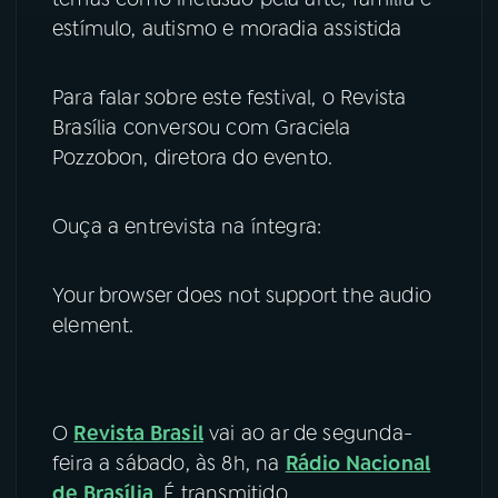
estímulo, autismo e moradia assistida
YouTube
Facebook
Para falar sobre este festival, o Revista
Instagram
X
Brasília conversou com Graciela
TikTok
Pozzobon, diretora do evento.
Ouça a entrevista na íntegra:
Your browser does not support the audio
element.
O
Revista Brasil
vai ao ar de segunda-
feira a sábado, às 8h, na
Rádio Nacional
de Brasília
. É transmitido