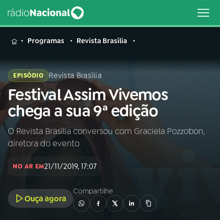
MENU
Programas
Revista Brasília
Revista Brasília
EPISÓDIO
Festival Assim Vivemos
Buscar
na
chega a sua 9ª edição
Rádio
Buscar
Nacional
O Revista Brasília conversou com Graciela Pozzobon,
diretora do evento
AO VIVO
21/11/2019, 17:07
NO AR EM
01
INÍCIO
Compartilhe
Ouça agora
02
A RÁDIO