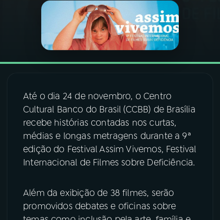
03
PROGRAMAÇÃO
04
PROGRAMAS
05
PODCASTS
Até o dia 24 de novembro, o Centro
Cultural Banco do Brasil (CCBB) de Brasília
06
VIDEOCASTS
recebe histórias contadas nos curtas,
médias e longas metragens durante a 9ª
edição do Festival Assim Vivemos, Festival
07
ÚLTIMAS
Internacional de Filmes sobre Deficiência.
08
FESTIVAL DE MÚSICA
Além da exibição de 38 filmes, serão
promovidos debates e oficinas sobre
ACOMPANHE A RÁDIO NACIONAL
temas como inclusão pela arte, família e