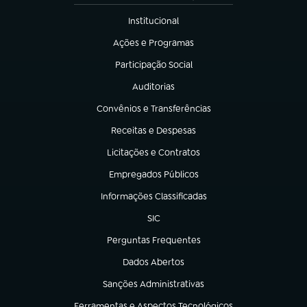
Institucional
(abre em nova aba)
Ações e Programas
(abre em nova aba)
Participação Social
(abre em nova aba)
Auditorias
(abre em nova aba)
Convênios e Transferências
(abre em nova aba)
Receitas e Despesas
(abre em nova aba)
Licitações e Contratos
(abre em nova aba)
Empregados Públicos
(abre em nova aba)
Informações Classificadas
(abre em nova aba)
SIC
(abre em nova aba)
Perguntas Frequentes
(abre em nova aba)
Dados Abertos
(abre em nova aba)
Sanções Administrativas
(abre em nova aba)
Ferramentas e Aspectos Tecnológicos