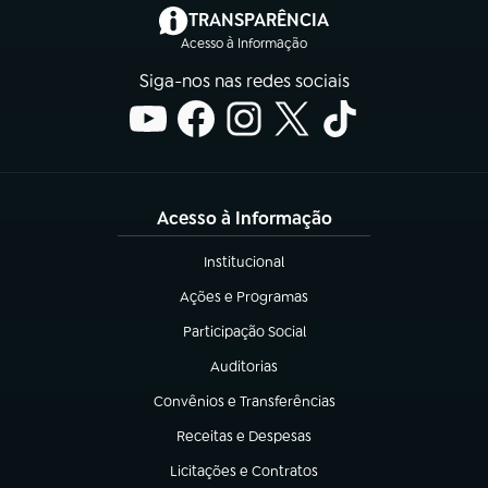
(abre em nova aba)
TRANSPARÊNCIA
Acesso à Informação
Siga-nos nas redes sociais
Acesso à Informação
Institucional
(abre em nova aba)
Ações e Programas
(abre em nova aba)
Participação Social
(abre em nova aba)
Auditorias
(abre em nova aba)
Convênios e Transferências
(abre em nova aba)
Receitas e Despesas
(abre em nova aba)
Licitações e Contratos
(abre em nova aba)