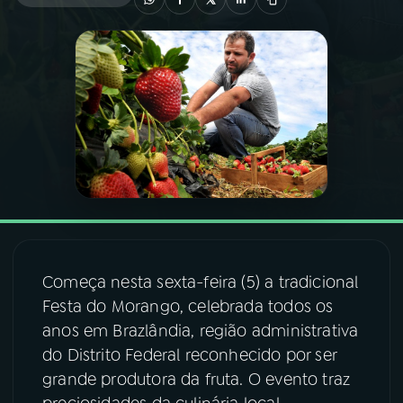
03
PROGRAMAÇÃO
04
PROGRAMAS
05
PODCASTS
06
VIDEOCASTS
Começa nesta sexta-feira (5) a tradicional
07
ÚLTIMAS
Festa do Morango, celebrada todos os
anos em Brazlândia, região administrativa
08
FESTIVAL DE MÚSICA
do Distrito Federal reconhecido por ser
grande produtora da fruta. O evento traz
ACOMPANHE A RÁDIO NACIONAL