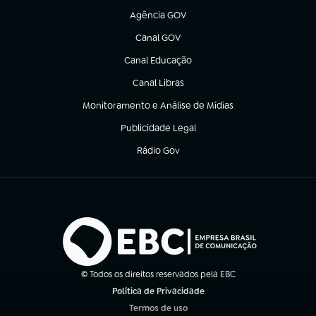
Agência GOV
(abre em nova aba)
Canal GOV
(abre em nova aba)
Canal Educação
(abre em nova aba)
Canal Libras
(abre em nova aba)
Monitoramento e Análise de Mídias
(abre em nova aba)
Publicidade Legal
(abre em nova aba)
Rádio Gov
(abre em nova aba)
© Todos os direitos reservados pela EBC
Política de Privacidade
(abre em nova aba)
Termos de uso
(abre em nova aba)