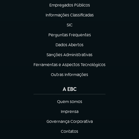
Empregados Públicos
(abre em nova aba)
Informações Classificadas
(abre em nova aba)
SIC
(abre em nova aba)
Perguntas Frequentes
(abre em nova aba)
Dados Abertos
(abre em nova aba)
Sanções Administrativas
(abre em nova aba)
Ferramentas e Aspectos Tecnológicos
(abre em nova aba)
Outras Informações
(abre em nova aba)
A EBC
Quem somos
(abre em nova aba)
Imprensa
(abre em nova aba)
Governança Corporativa
(abre em nova aba)
Contatos
(abre em nova aba)