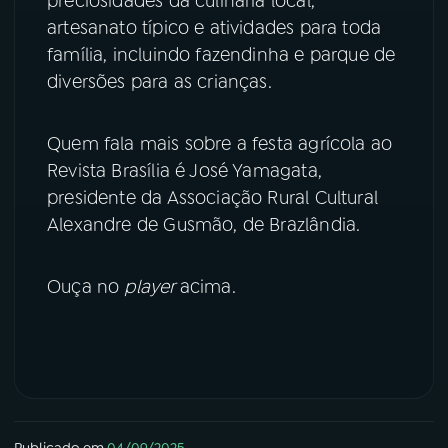
preciosidades da culinária local,
artesanato típico e atividades para toda
YouTube
Facebook
família, incluindo fazendinha e parque de
diversões para as crianças.
Instagram
X
TikTok
Quem fala mais sobre a festa agrícola ao
Revista Brasília é José Yamagata,
presidente da Associação Rural Cultural
Alexandre de Gusmão, de Brazlândia.
Ouça no
player
acima.
Publicado em
04/09/2025