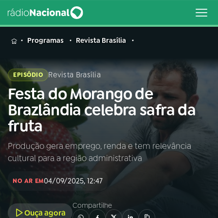
MENU
Programas
Revista Brasília
Revista Brasília
EPISÓDIO
Festa do Morango de
Buscar
na
Brazlândia celebra safra da
Rádio
Buscar
fruta
Nacional
Produção gera emprego, renda e tem relevância
AO VIVO
cultural para a região administrativa
01
INÍCIO
04/09/2025, 12:47
NO AR EM
Compartilhe
02
A RÁDIO
Ouça agora