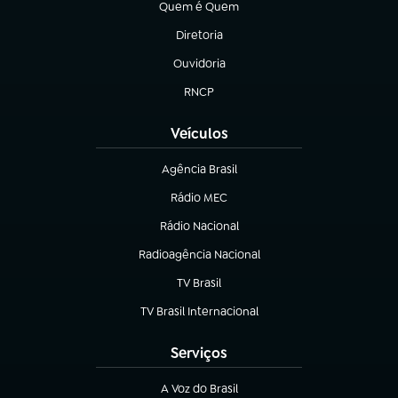
Quem é Quem
(abre em nova aba)
Diretoria
(abre em nova aba)
Ouvidoria
(abre em nova aba)
RNCP
(abre em nova aba)
Veículos
Agência Brasil
(abre em nova aba)
Rádio MEC
(abre em nova aba)
Rádio Nacional
Radioagência Nacional
(abre em nova aba)
TV Brasil
(abre em nova aba)
TV Brasil Internacional
(abre em nova aba)
Serviços
A Voz do Brasil
(abre em nova aba)