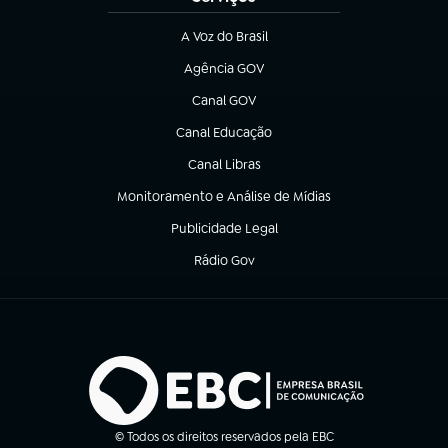
A Voz do Brasil
(abre em nova aba)
Agência GOV
(abre em nova aba)
Canal GOV
(abre em nova aba)
Canal Educação
(abre em nova aba)
Canal Libras
(abre em nova aba)
Monitoramento e Análise de Mídias
(abre em nova aba)
Publicidade Legal
(abre em nova aba)
Rádio Gov
(abre em nova aba)
© Todos os direitos reservados pela EBC