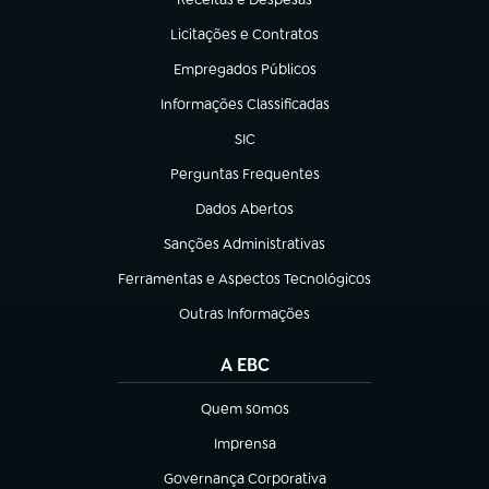
(abre em nova aba)
Licitações e Contratos
(abre em nova aba)
Empregados Públicos
(abre em nova aba)
Informações Classificadas
(abre em nova aba)
SIC
(abre em nova aba)
Perguntas Frequentes
(abre em nova aba)
Dados Abertos
(abre em nova aba)
Sanções Administrativas
(abre em nova aba)
Ferramentas e Aspectos Tecnológicos
(abre em nova aba)
Outras Informações
(abre em nova aba)
A EBC
Quem somos
(abre em nova aba)
Imprensa
(abre em nova aba)
Governança Corporativa
(abre em nova aba)