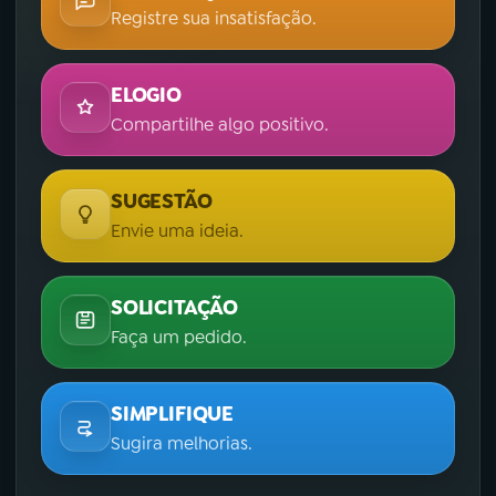
Registre sua insatisfação.
ELOGIO
Compartilhe algo positivo.
SUGESTÃO
Envie uma ideia.
SOLICITAÇÃO
Faça um pedido.
SIMPLIFIQUE
Sugira melhorias.