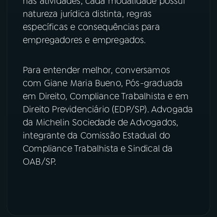
nas atividades, cada modalidade possui
natureza jurídica distinta, regras
YouTube
Facebook
específicas e consequências para
empregadores e empregados.
Instagram
X
TikTok
Para entender melhor, conversamos
com Giane Maria Bueno, Pós-graduada
em Direito, Compliance Trabalhista e em
Direito Previdenciário (EDP/SP). Advogada
da Michelin Sociedade de Advogados,
integrante da Comissão Estadual do
Compliance Trabalhista e Sindical da
OAB/SP.