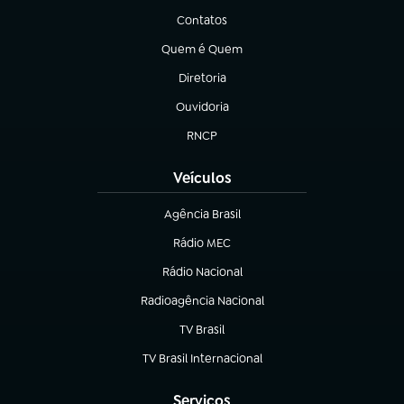
Contatos
(abre em nova aba)
Quem é Quem
(abre em nova aba)
Diretoria
(abre em nova aba)
Ouvidoria
(abre em nova aba)
RNCP
(abre em nova aba)
Veículos
Agência Brasil
(abre em nova aba)
Rádio MEC
(abre em nova aba)
Rádio Nacional
Radioagência Nacional
(abre em nova aba)
TV Brasil
(abre em nova aba)
TV Brasil Internacional
(abre em nova aba)
Serviços