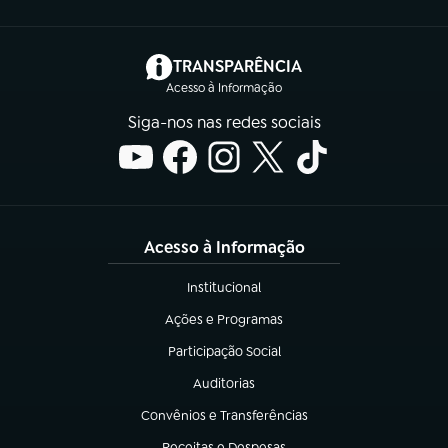
(abre em nova aba)
TRANSPARÊNCIA
Acesso à Informação
Siga-nos nas redes sociais
Acesso à Informação
Institucional
(abre em nova aba)
Ações e Programas
(abre em nova aba)
Participação Social
(abre em nova aba)
Auditorias
(abre em nova aba)
Convênios e Transferências
(abre em nova aba)
Receitas e Despesas