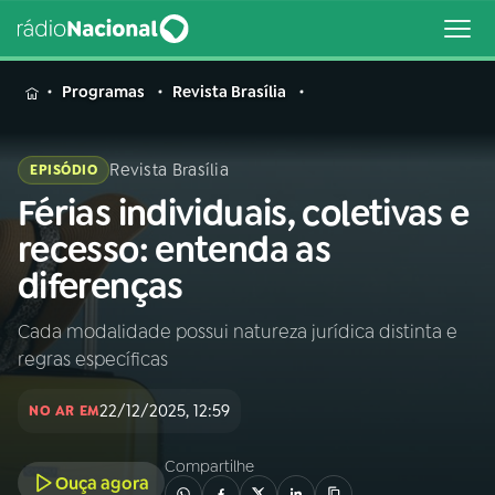
MENU
Programas
Revista Brasília
Revista Brasília
EPISÓDIO
Férias individuais, coletivas e
Buscar
na
recesso: entenda as
Rádio
Buscar
diferenças
Nacional
Cada modalidade possui natureza jurídica distinta e
AO VIVO
regras específicas
01
INÍCIO
22/12/2025, 12:59
NO AR EM
Compartilhe
02
A RÁDIO
Ouça agora