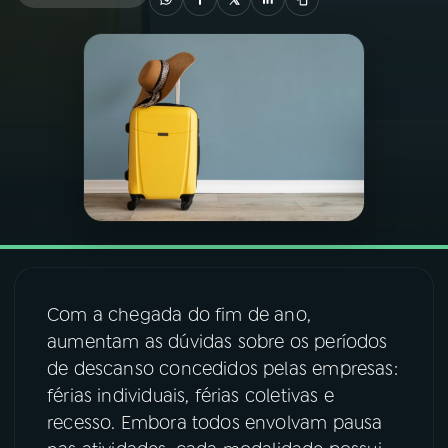
03
PROGRAMAÇÃO
04
PROGRAMAS
05
PODCASTS
06
VIDEOCASTS
Com a chegada do fim de ano,
07
ÚLTIMAS
aumentam as dúvidas sobre os períodos
de descanso concedidos pelas empresas:
08
FESTIVAL DE MÚSICA
férias individuais, férias coletivas e
recesso. Embora todos envolvam pausa
ACOMPANHE A RÁDIO NACIONAL