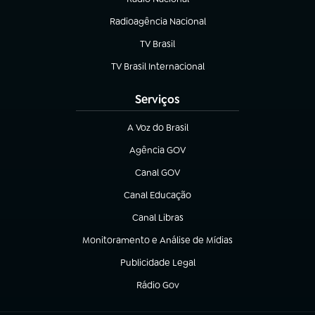
Radioagência Nacional
(abre em nova aba)
TV Brasil
(abre em nova aba)
TV Brasil Internacional
(abre em nova aba)
Serviços
A Voz do Brasil
(abre em nova aba)
Agência GOV
(abre em nova aba)
Canal GOV
(abre em nova aba)
Canal Educação
(abre em nova aba)
Canal Libras
(abre em nova aba)
Monitoramento e Análise de Mídias
(abre em nova aba)
Publicidade Legal
(abre em nova aba)
Rádio Gov
(abre em nova aba)