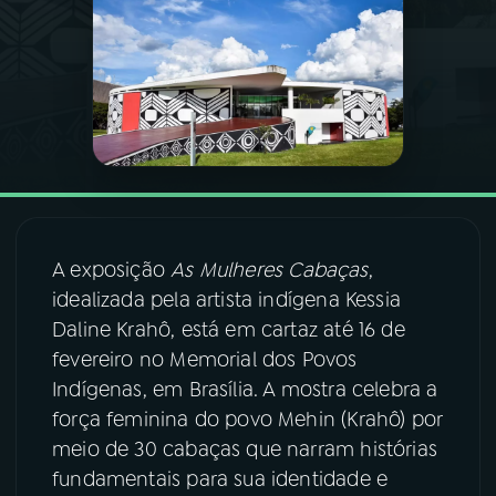
03
PROGRAMAÇÃO
04
PROGRAMAS
05
PODCASTS
A exposição
As Mulheres Cabaças
,
06
VIDEOCASTS
idealizada pela artista indígena Kessia
Daline Krahô, está em cartaz até 16 de
07
ÚLTIMAS
fevereiro no Memorial dos Povos
Indígenas, em Brasília. A mostra celebra a
força feminina do povo Mehin (Krahô) por
08
FESTIVAL DE MÚSICA
meio de 30 cabaças que narram histórias
fundamentais para sua identidade e
ACOMPANHE A RÁDIO NACIONAL