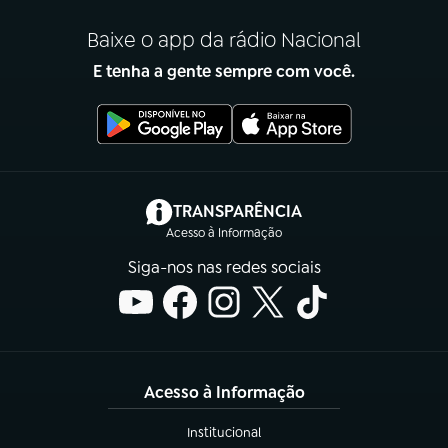
Baixe o app da rádio Nacional
E tenha a gente sempre com você.
(abre em nova aba)
TRANSPARÊNCIA
Acesso à Informação
Siga-nos nas redes sociais
Acesso à Informação
Institucional
(abre em nova aba)