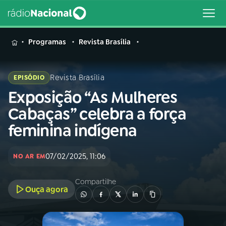
MENU
Programas
Revista Brasília
Revista Brasília
EPISÓDIO
Exposição “As Mulheres
Buscar
na
Cabaças” celebra a força
Rádio
Buscar
feminina indígena
Nacional
AO VIVO
07/02/2025, 11:06
NO AR EM
Compartilhe
01
INÍCIO
Ouça agora
02
A RÁDIO