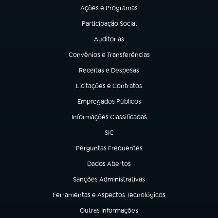
Ações e Programas
(abre em nova aba)
Participação Social
(abre em nova aba)
Auditorias
(abre em nova aba)
Convênios e Transferências
(abre em nova aba)
Receitas e Despesas
(abre em nova aba)
Licitações e Contratos
(abre em nova aba)
Empregados Públicos
(abre em nova aba)
Informações Classificadas
(abre em nova aba)
SIC
(abre em nova aba)
Perguntas Frequentes
(abre em nova aba)
Dados Abertos
(abre em nova aba)
Sanções Administrativas
(abre em nova aba)
Ferramentas e Aspectos Tecnológicos
(abre em nova aba)
Outras Informações
(abre em nova aba)