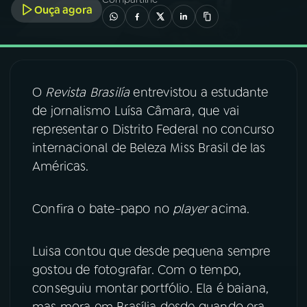
Ouça agora
03
PROGRAMAÇÃO
04
PROGRAMAS
O
Revista Brasilía
entrevistou a estudante
de jornalismo Luísa Câmara, que vai
05
PODCASTS
representar o Distrito Federal no concurso
internacional de Beleza Miss Brasil de las
Américas.
06
VIDEOCASTS
Confira o bate-papo no
player
acima.
07
ÚLTIMAS
Luisa contou que desde pequena sempre
08
FESTIVAL DE MÚSICA
gostou de fotografar. Com o tempo,
conseguiu montar portfólio. Ela é baiana,
ACOMPANHE A RÁDIO NACIONAL
mas mora em Brasília desde quando era