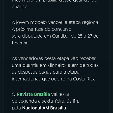
criança.
YouTube
Facebook
A jovem modelo venceu a etapa regional.
Instagram
X
A próxima fase do concurso
TikTok
será disputada em Curitiba, de 25 a 27 de
fevereiro.
As vencedoras desta etapa vão receber
uma quantia em dinheiro, além de todas
as despesas pagas para a etapa
internacional, que ocorre na Costa Rica.
O
Revista Brasília
vai ao ar
de segunda a sexta-feira, às 11h,
pela
Nacional AM Brasília
.