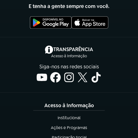
E tenha a gente sempre com você.
(abre em nova aba)
TRANSPARÊNCIA
Acesso à Informação
Siga-nos nas redes sociais
Acesso à Informação
Institucional
(abre em nova aba)
Ações e Programas
(abre em nova aba)
Participação Social