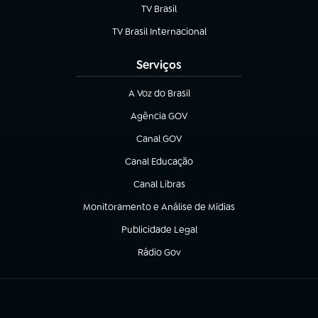
TV Brasil
(abre em nova aba)
TV Brasil Internacional
(abre em nova aba)
Serviços
A Voz do Brasil
(abre em nova aba)
Agência GOV
(abre em nova aba)
Canal GOV
(abre em nova aba)
Canal Educação
(abre em nova aba)
Canal Libras
(abre em nova aba)
Monitoramento e Análise de Mídias
(abre em nova aba)
Publicidade Legal
(abre em nova aba)
Rádio Gov
(abre em nova aba)