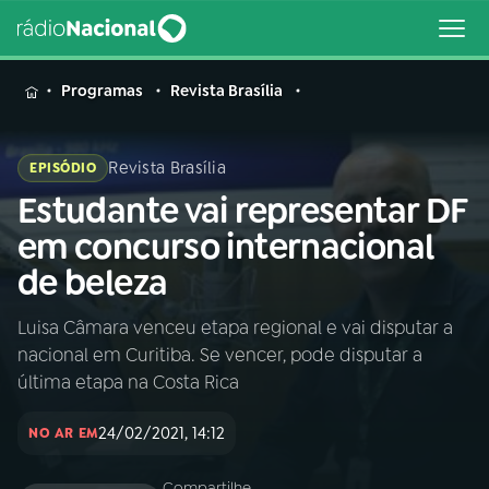
MENU
Programas
Revista Brasília
Revista Brasília
EPISÓDIO
Estudante vai representar DF
Buscar
na
em concurso internacional
Rádio
Buscar
de beleza
Nacional
Luisa Câmara venceu etapa regional e vai disputar a
AO VIVO
nacional em Curitiba. Se vencer, pode disputar a
última etapa na Costa Rica
01
INÍCIO
24/02/2021, 14:12
NO AR EM
02
A RÁDIO
Compartilhe