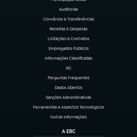
(abre em nova aba)
Auditorias
(abre em nova aba)
Convênios e Transferências
(abre em nova aba)
Receitas e Despesas
(abre em nova aba)
Licitações e Contratos
(abre em nova aba)
Empregados Públicos
(abre em nova aba)
Informações Classificadas
(abre em nova aba)
SIC
(abre em nova aba)
Perguntas Frequentes
(abre em nova aba)
Dados Abertos
(abre em nova aba)
Sanções Administrativas
(abre em nova aba)
Ferramentas e Aspectos Tecnológicos
(abre em nova aba)
Outras Informações
(abre em nova aba)
A EBC