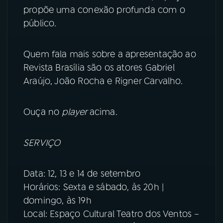
propõe uma conexão profunda com o
YouTube
Facebook
público.
Instagram
X
Quem fala mais sobre a apresentação ao
Revista Brasília são os atores Gabriel
TikTok
Araújo, João Rocha e Rigner Carvalho.
Ouça no
player
acima.
SERVIÇO
Data: 12, 13 e 14 de setembro
Horários: Sexta e sábado, às 20h |
domingo, às 19h
Local: Espaço Cultural Teatro dos Ventos –