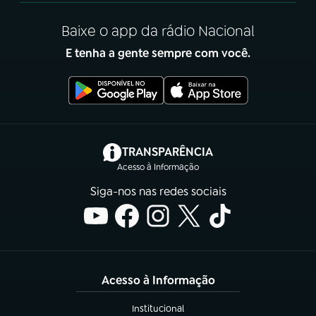
Baixe o app da rádio Nacional
E tenha a gente sempre com você.
(abre em nova aba)
TRANSPARÊNCIA
Acesso à Informação
Siga-nos nas redes sociais
Acesso à Informação
Institucional
(abre em nova aba)