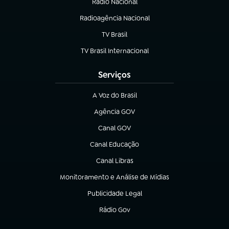
Rádio Nacional
Radioagência Nacional
(abre em nova aba)
TV Brasil
(abre em nova aba)
TV Brasil Internacional
(abre em nova aba)
Serviços
A Voz do Brasil
(abre em nova aba)
Agência GOV
(abre em nova aba)
Canal GOV
(abre em nova aba)
Canal Educação
(abre em nova aba)
Canal Libras
(abre em nova aba)
Monitoramento e Análise de Mídias
(abre em nova aba)
Publicidade Legal
(abre em nova aba)
Rádio Gov
(abre em nova aba)