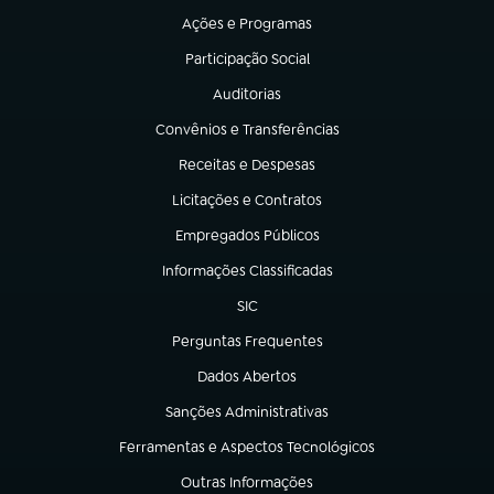
Ações e Programas
(abre em nova aba)
Participação Social
(abre em nova aba)
Auditorias
(abre em nova aba)
Convênios e Transferências
(abre em nova aba)
Receitas e Despesas
(abre em nova aba)
Licitações e Contratos
(abre em nova aba)
Empregados Públicos
(abre em nova aba)
Informações Classificadas
(abre em nova aba)
SIC
(abre em nova aba)
Perguntas Frequentes
(abre em nova aba)
Dados Abertos
(abre em nova aba)
Sanções Administrativas
(abre em nova aba)
Ferramentas e Aspectos Tecnológicos
(abre em nova aba)
Outras Informações
(abre em nova aba)