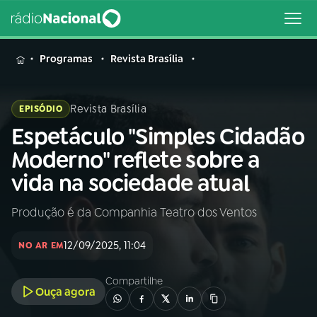
MENU
Programas
Revista Brasília
Revista Brasília
EPISÓDIO
Espetáculo "Simples Cidadão
Buscar
na
Moderno" reflete sobre a
Rádio
Buscar
vida na sociedade atual
Nacional
Produção é da Companhia Teatro dos Ventos
AO VIVO
12/09/2025, 11:04
NO AR EM
01
INÍCIO
Compartilhe
Ouça agora
02
A RÁDIO