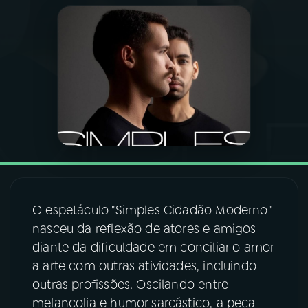
03
PROGRAMAÇÃO
04
PROGRAMAS
05
PODCASTS
06
VIDEOCASTS
O espetáculo "Simples Cidadão Moderno"
07
ÚLTIMAS
nasceu da reflexão de atores e amigos
diante da dificuldade em conciliar o amor
08
FESTIVAL DE MÚSICA
a arte com outras atividades, incluindo
outras profissões. Oscilando entre
melancolia e humor sarcástico, a peça
ACOMPANHE A RÁDIO NACIONAL