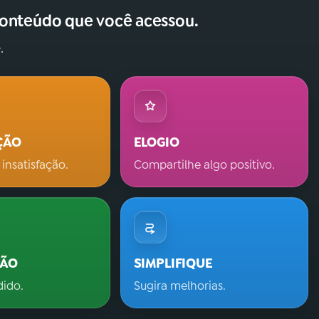
conteúdo que você acessou.
.
ÇÃO
ELOGIO
 insatisfação.
Compartilhe algo positivo.
ÇÃO
SIMPLIFIQUE
dido.
Sugira melhorias.