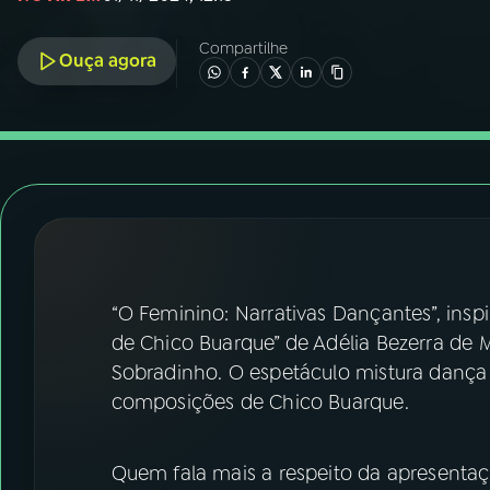
07
ÚLTIMAS
Compartilhe
Ouça agora
08
FESTIVAL DE MÚSICA
ACOMPANHE A RÁDIO NACIONAL
YouTube
Facebook
Instagram
X
TikTok
“O Feminino: Narrativas Dançantes”, insp
de Chico Buarque” de Adélia Bezerra de Me
Sobradinho. O espetáculo mistura dança 
composições de Chico Buarque.
Quem fala mais a respeito da apresentaçã