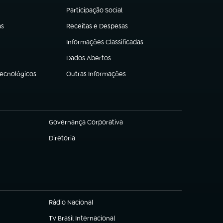
Participação Social
(abre em nova aba)
as
Receitas e Despesas
(abre em nova aba)
Informações Classificadas
(abre em nova aba)
Dados Abertos
(abre em nova aba)
Tecnológicos
Outras Informações
(abre em nova aba)
Governança Corporativa
(abre em nova aba)
Diretoria
(abre em nova aba)
Rádio Nacional
TV Brasil Internacional
(abre em nova aba)