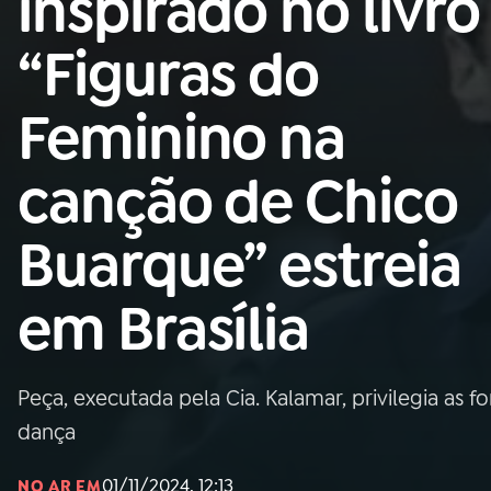
inspirado no livro
Nacional
“Figuras do
01
INÍCIO
Feminino na
02
A RÁDIO
canção de Chico
03
PROGRAMAÇÃO
Buarque” estreia
04
PROGRAMAS
em Brasília
05
PODCASTS
Peça, executada pela Cia. Kalamar, privilegia as
06
VIDEOCASTS
dança
01/11/2024, 12:13
NO AR EM