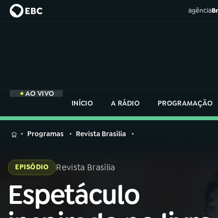
agência
Br
AO VIVO
INÍCIO
A RÁDIO
PROGRAMAÇÃO
MENU
Programas
Revista Brasília
Buscar
na
Revista Brasília
EPISÓDIO
Rádio
Buscar
Nacional
Espetáculo
Buscar
na
Rádio
AO VIVO