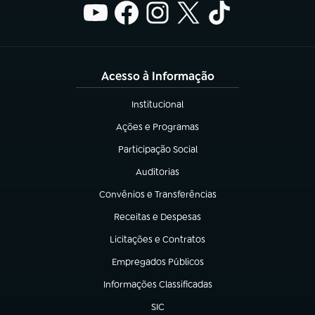
Acesso à Informação
Institucional
(abre em nova aba)
Ações e Programas
(abre em nova aba)
Participação Social
(abre em nova aba)
Auditorias
(abre em nova aba)
Convênios e Transferências
(abre em nova aba)
Receitas e Despesas
(abre em nova aba)
Licitações e Contratos
(abre em nova aba)
Empregados Públicos
(abre em nova aba)
Informações Classificadas
(abre em nova aba)
SIC
(abre em nova aba)