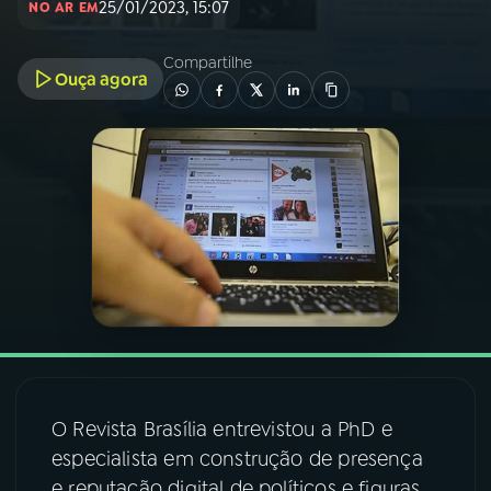
25/01/2023, 15:07
NO AR EM
03
PROGRAMAÇÃO
Compartilhe
Ouça agora
04
PROGRAMAS
05
PODCASTS
06
VIDEOCASTS
07
ÚLTIMAS
08
FESTIVAL DE MÚSICA
O Revista Brasília entrevistou a PhD e
especialista em construção de presença
ACOMPANHE A RÁDIO NACIONAL
e reputação digital de políticos e figuras