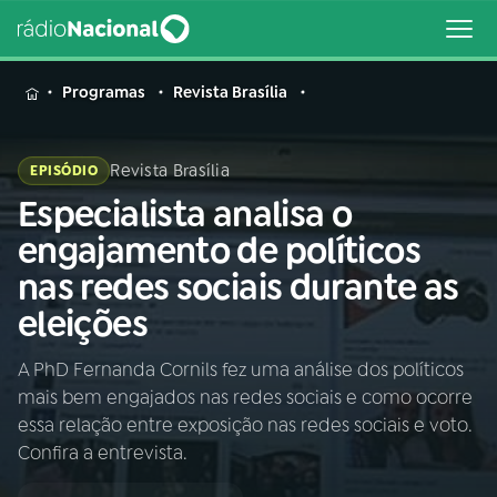
MENU
Programas
Revista Brasília
Revista Brasília
EPISÓDIO
Especialista analisa o
Buscar
na
engajamento de políticos
Rádio
Buscar
nas redes sociais durante as
Nacional
eleições
AO VIVO
A PhD Fernanda Cornils fez uma análise dos políticos
mais bem engajados nas redes sociais e como ocorre
01
INÍCIO
essa relação entre exposição nas redes sociais e voto.
Confira a entrevista.
02
A RÁDIO