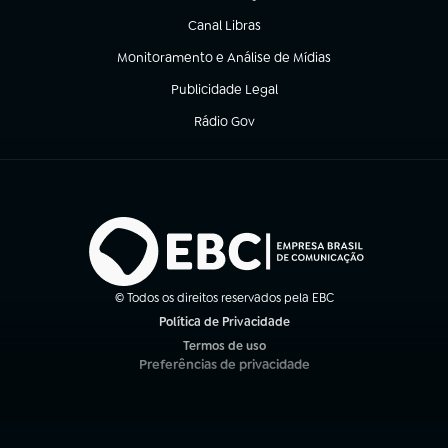
Canal Libras
(abre em nova aba)
Monitoramento e Análise de Mídias
(abre em nova aba)
Publicidade Legal
(abre em nova aba)
Rádio Gov
(abre em nova aba)
© Todos os direitos reservados pela EBC
Política de Privacidade
(abre em nova aba)
Termos de uso
(abre em nova aba)
Preferências de privacidade