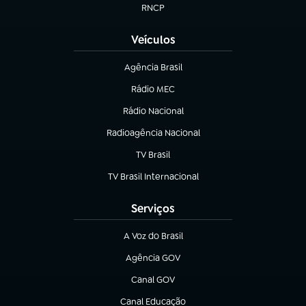
RNCP
(abre em nova aba)
Veículos
Agência Brasil
(abre em nova aba)
Rádio MEC
(abre em nova aba)
Rádio Nacional
Radioagência Nacional
(abre em nova aba)
TV Brasil
(abre em nova aba)
TV Brasil Internacional
(abre em nova aba)
Serviços
A Voz do Brasil
(abre em nova aba)
Agência GOV
(abre em nova aba)
Canal GOV
(abre em nova aba)
Canal Educação
(abre em nova aba)