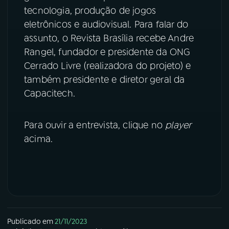
tecnologia, produção de jogos
YouTube
Facebook
eletrônicos e audiovisual. Para falar do
assunto, o Revista Brasília recebe Andre
Instagram
X
Rangel, fundador e presidente da ONG
Cerrado Livre (realizadora do projeto) e
TikTok
também presidente e diretor geral da
Capacitech.
Para ouvir a entrevista, clique no
player
acima.
Publicado em
21/11/2023