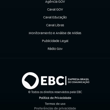
Agência GOV
(abre em nova aba)
Canal GOV
(abre em nova aba)
Canal Educação
(abre em nova aba)
Canal Libras
(abre em nova aba)
Monitoramento e Análise de Mídias
(abre em nova aba)
Publicidade Legal
(abre em nova aba)
Rádio Gov
(abre em nova aba)
© Todos os direitos reservados pela EBC
Política de Privacidade
(abre em nova aba)
Termos de uso
(abre em nova aba)
Preferências de privacidade