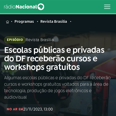
MENU
Programas
Revista Brasília
Revista Brasília
EPISÓDIO
Escolas públicas e privadas
Buscar
na
do DF receberão cursos e
Rádio
Buscar
workshops gratuitos
Nacional
Algumas escolas públicas e privadas do DF receberão
AO VIVO
cursos e workshops gratuitos voltados para a área de
tecnologia, produção de jogos eletrônicos e
01
INÍCIO
audiovisual
21/11/2023, 13:00
NO AR EM
02
A RÁDIO