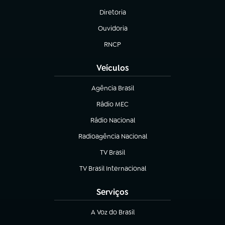
Diretoria
(abre em nova aba)
Ouvidoria
(abre em nova aba)
RNCP
(abre em nova aba)
Veículos
Agência Brasil
(abre em nova aba)
Rádio MEC
(abre em nova aba)
Rádio Nacional
Radioagência Nacional
(abre em nova aba)
TV Brasil
(abre em nova aba)
TV Brasil Internacional
(abre em nova aba)
Serviços
A Voz do Brasil
(abre em nova aba)