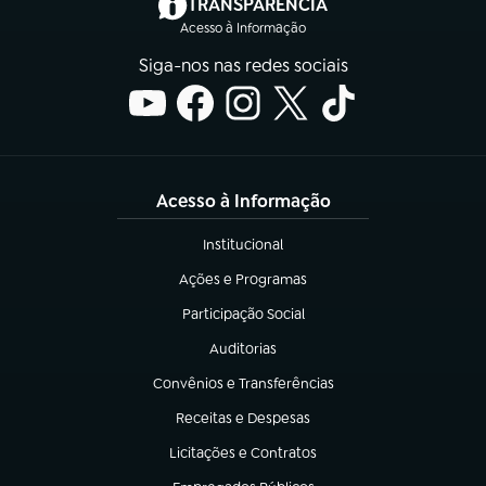
(abre em nova aba)
TRANSPARÊNCIA
Acesso à Informação
Siga-nos nas redes sociais
Acesso à Informação
Institucional
(abre em nova aba)
Ações e Programas
(abre em nova aba)
Participação Social
(abre em nova aba)
Auditorias
(abre em nova aba)
Convênios e Transferências
(abre em nova aba)
Receitas e Despesas
(abre em nova aba)
Licitações e Contratos
(abre em nova aba)