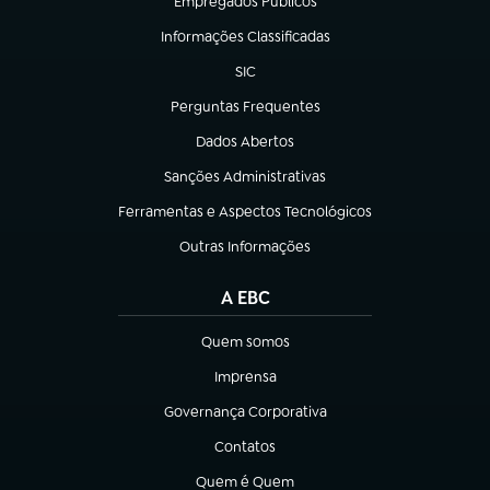
Empregados Públicos
(abre em nova aba)
Informações Classificadas
(abre em nova aba)
SIC
(abre em nova aba)
Perguntas Frequentes
(abre em nova aba)
Dados Abertos
(abre em nova aba)
Sanções Administrativas
(abre em nova aba)
Ferramentas e Aspectos Tecnológicos
(abre em nova aba)
Outras Informações
(abre em nova aba)
A EBC
Quem somos
(abre em nova aba)
Imprensa
(abre em nova aba)
Governança Corporativa
(abre em nova aba)
Contatos
(abre em nova aba)
Quem é Quem
(abre em nova aba)