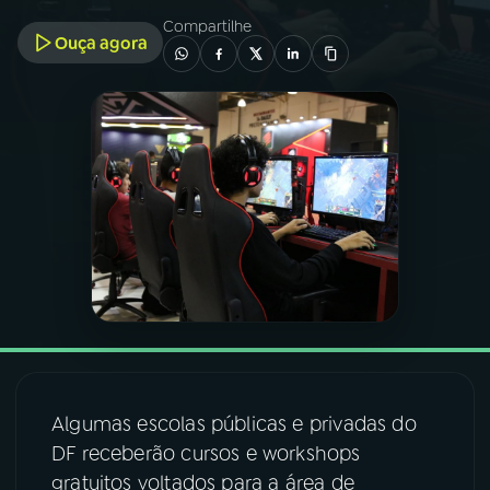
Compartilhe
Ouça agora
03
PROGRAMAÇÃO
04
PROGRAMAS
05
PODCASTS
06
VIDEOCASTS
07
ÚLTIMAS
08
FESTIVAL DE MÚSICA
Algumas escolas públicas e privadas do
DF receberão cursos e workshops
gratuitos voltados para a área de
ACOMPANHE A RÁDIO NACIONAL