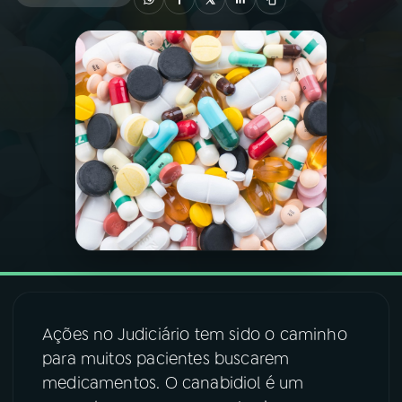
03
PROGRAMAÇÃO
04
PROGRAMAS
05
PODCASTS
06
VIDEOCASTS
07
ÚLTIMAS
Ações no Judiciário tem sido o caminho
08
FESTIVAL DE MÚSICA
para muitos pacientes buscarem
medicamentos. O canabidiol é um
ACOMPANHE A RÁDIO NACIONAL