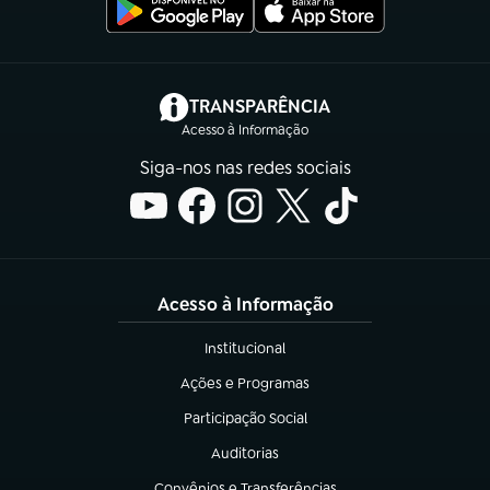
(abre em nova aba)
TRANSPARÊNCIA
Acesso à Informação
Siga-nos nas redes sociais
Acesso à Informação
Institucional
(abre em nova aba)
Ações e Programas
(abre em nova aba)
Participação Social
(abre em nova aba)
Auditorias
(abre em nova aba)
Convênios e Transferências