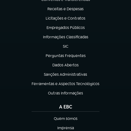
(abre em nova aba)
Receitas e Despesas
(abre em nova aba)
Licitações e Contratos
(abre em nova aba)
Empregados Públicos
(abre em nova aba)
Informações Classificadas
(abre em nova aba)
SIC
(abre em nova aba)
Perguntas Frequentes
(abre em nova aba)
Dados Abertos
(abre em nova aba)
Sanções Administrativas
(abre em nova aba)
Ferramentas e Aspectos Tecnológicos
(abre em nova aba)
Outras Informações
(abre em nova aba)
A EBC
Quem somos
(abre em nova aba)
Imprensa
(abre em nova aba)