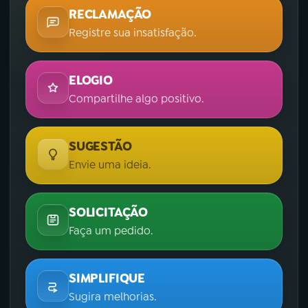
RECLAMAÇÃO
Registre sua insatisfação.
ELOGIO
Compartilhe algo positivo.
SUGESTÃO
Envie uma ideia.
SOLICITAÇÃO
Faça um pedido.
SIMPLIFIQUE
Sugira melhorias.