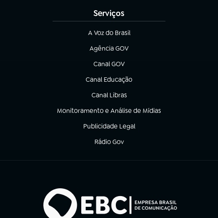
Serviços
A Voz do Brasil
(abre em nova aba)
Agência GOV
(abre em nova aba)
Canal GOV
(abre em nova aba)
Canal Educação
(abre em nova aba)
Canal Libras
(abre em nova aba)
Monitoramento e Análise de Mídias
(abre em nova aba)
Publicidade Legal
(abre em nova aba)
Rádio Gov
(abre em nova aba)