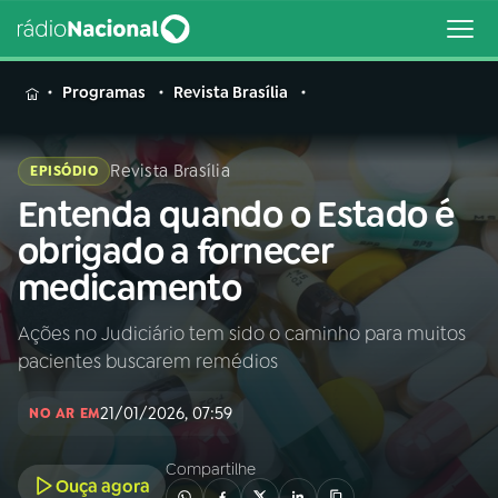
MENU
Programas
Revista Brasília
Revista Brasília
EPISÓDIO
Entenda quando o Estado é
Buscar
na
obrigado a fornecer
Rádio
Buscar
medicamento
Nacional
Ações no Judiciário tem sido o caminho para muitos
AO VIVO
pacientes buscarem remédios
01
INÍCIO
21/01/2026, 07:59
NO AR EM
Compartilhe
02
A RÁDIO
Ouça agora