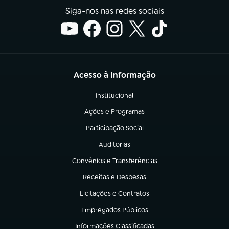
Siga-nos nas redes sociais
Acesso à Informação
Institucional
(abre em nova aba)
Ações e Programas
(abre em nova aba)
Participação Social
(abre em nova aba)
Auditorias
(abre em nova aba)
Convênios e Transferências
(abre em nova aba)
Receitas e Despesas
(abre em nova aba)
Licitações e Contratos
(abre em nova aba)
Empregados Públicos
(abre em nova aba)
Informações Classificadas