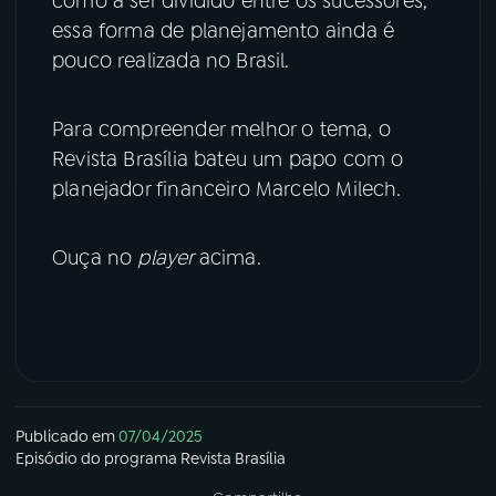
como a ser dividido entre os sucessores,
essa forma de planejamento ainda é
YouTube
Facebook
pouco realizada no Brasil.
Instagram
X
Para compreender melhor o tema, o
TikTok
Revista Brasília bateu um papo com o
planejador financeiro Marcelo Milech.
Ouça no
player
acima.
Publicado em
07/04/2025
Episódio
do programa
Revista Brasília