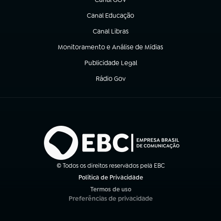
(abre em nova aba)
Canal Educação
(abre em nova aba)
Canal Libras
(abre em nova aba)
Monitoramento e Análise de Mídias
(abre em nova aba)
Publicidade Legal
(abre em nova aba)
Rádio Gov
(abre em nova aba)
© Todos os direitos reservados pela EBC
Política de Privacidade
(abre em nova aba)
Termos de uso
(abre em nova aba)
Preferências de privacidade