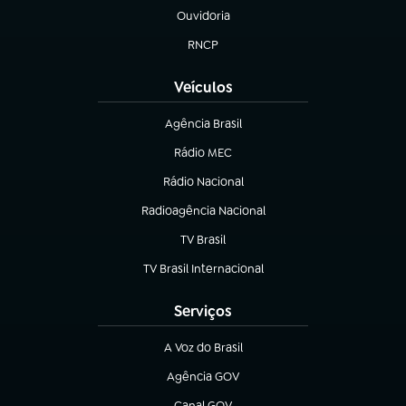
Ouvidoria
(abre em nova aba)
RNCP
(abre em nova aba)
Veículos
Agência Brasil
(abre em nova aba)
Rádio MEC
(abre em nova aba)
Rádio Nacional
Radioagência Nacional
(abre em nova aba)
TV Brasil
(abre em nova aba)
TV Brasil Internacional
(abre em nova aba)
Serviços
A Voz do Brasil
(abre em nova aba)
Agência GOV
(abre em nova aba)
Canal GOV