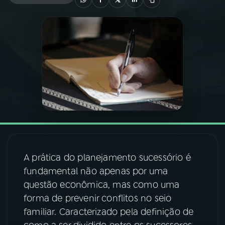
03
PROGRAMAÇÃO
04
PROGRAMAS
05
PODCASTS
06
VIDEOCASTS
A prática do planejamento sucessório é
07
ÚLTIMAS
fundamental não apenas por uma
questão econômica, mas como uma
08
FESTIVAL DE MÚSICA
forma de prevenir conflitos no seio
familiar. Caracterizado pela definição de
ACOMPANHE A RÁDIO NACIONAL