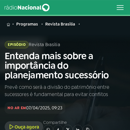
MENU
Programas
Revista Brasília
Revista Brasília
EPISÓDIO
Entenda mais sobre a
Buscar
na
importância do
Rádio
Buscar
planejamento sucessório
Nacional
Prevê como será a divisão do patrimônio entre
AO VIVO
sucessores é fundamental para evitar conflitos
01
INÍCIO
07/04/2025, 09:23
NO AR EM
Compartilhe
02
A RÁDIO
Ouça agora