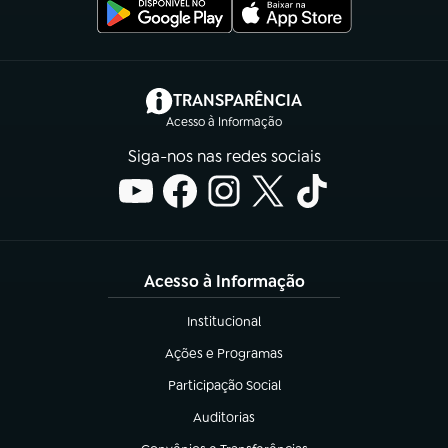
(abre em nova aba)
TRANSPARÊNCIA
Acesso à Informação
Siga-nos nas redes sociais
Acesso à Informação
Institucional
(abre em nova aba)
Ações e Programas
(abre em nova aba)
Participação Social
(abre em nova aba)
Auditorias
(abre em nova aba)