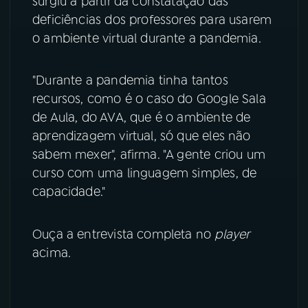
surgiu a partir da constatação das
deficiências dos professores para usarem
YouTube
Facebook
o ambiente virtual durante a pandemia.
Instagram
X
"Durante a pandemia tinha tantos
TikTok
recursos, como é o caso do Google Sala
de Aula, do AVA, que é o ambiente de
aprendizagem virtual, só que eles não
sabem mexer", afirma. "A gente criou um
curso com uma linguagem simples, de
capacidade."
Ouça a entrevista completa no
player
acima.