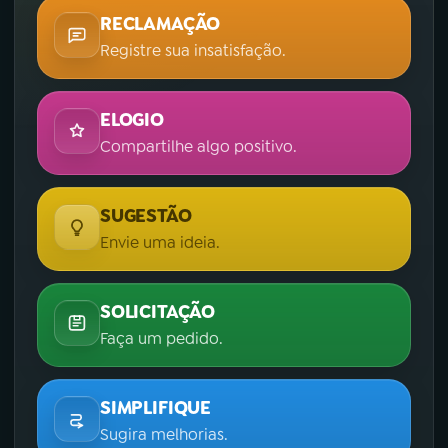
RECLAMAÇÃO
Registre sua insatisfação.
ELOGIO
Compartilhe algo positivo.
SUGESTÃO
Envie uma ideia.
SOLICITAÇÃO
Faça um pedido.
SIMPLIFIQUE
Sugira melhorias.