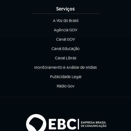
Serviços
A Voz do Brasil
(abre em nova aba)
Agência GOV
(abre em nova aba)
Canal GOV
(abre em nova aba)
Canal Educação
(abre em nova aba)
Canal Libras
(abre em nova aba)
Monitoramento e Análise de Mídias
(abre em nova aba)
Publicidade Legal
(abre em nova aba)
Rádio Gov
(abre em nova aba)