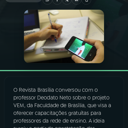
03
PROGRAMAÇÃO
04
PROGRAMAS
05
PODCASTS
06
VIDEOCASTS
O Revista Brasília conversou com o
07
ÚLTIMAS
professor Deodato Neto sobre o projeto
VEM, da Faculdade de Brasília, que visa a
08
FESTIVAL DE MÚSICA
oferecer capacitações gratuítas para
professores da rede de ensino. A ideia
ACOMPANHE A RÁDIO NACIONAL