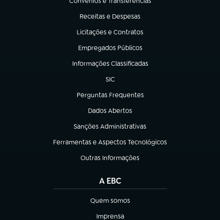
Convênios e Transferências
(abre em nova aba)
Receitas e Despesas
(abre em nova aba)
Licitações e Contratos
(abre em nova aba)
Empregados Públicos
(abre em nova aba)
Informações Classificadas
(abre em nova aba)
SIC
(abre em nova aba)
Perguntas Frequentes
(abre em nova aba)
Dados Abertos
(abre em nova aba)
Sanções Administrativas
(abre em nova aba)
Ferramentas e Aspectos Tecnológicos
(abre em nova aba)
Outras Informações
(abre em nova aba)
A EBC
Quem somos
(abre em nova aba)
Imprensa
(abre em nova aba)