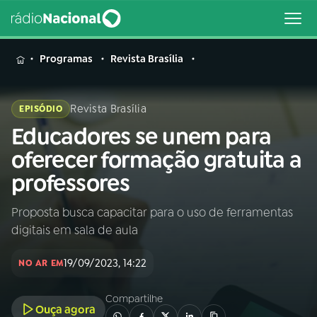
MENU
Programas
Revista Brasília
Revista Brasília
EPISÓDIO
Educadores se unem para
Buscar
na
oferecer formação gratuita a
Rádio
Buscar
professores
Nacional
Proposta busca capacitar para o uso de ferramentas
AO VIVO
digitais em sala de aula
01
INÍCIO
19/09/2023, 14:22
NO AR EM
Compartilhe
02
A RÁDIO
Ouça agora