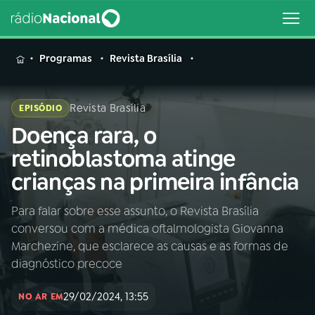
MENU
Programas
Revista Brasília
Revista Brasília
EPISÓDIO
Doença rara, o
Buscar
na
retinoblastoma atinge
Rádio
Buscar
crianças na primeira infância
Nacional
Para falar sobre esse assunto, o Revista Brasília
AO VIVO
conversou com a médica oftalmologista Giovanna
Marchezine, que esclarece as causas e as formas de
01
INÍCIO
diagnóstico precoce
29/02/2024, 13:55
NO AR EM
02
A RÁDIO