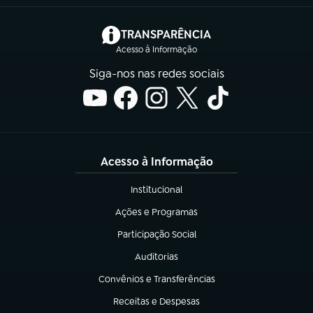
(abre em nova aba)
TRANSPARÊNCIA
Acesso à Informação
Siga-nos nas redes sociais
Acesso à Informação
Institucional
(abre em nova aba)
Ações e Programas
(abre em nova aba)
Participação Social
(abre em nova aba)
Auditorias
(abre em nova aba)
Convênios e Transferências
(abre em nova aba)
Receitas e Despesas
(abre em nova aba)