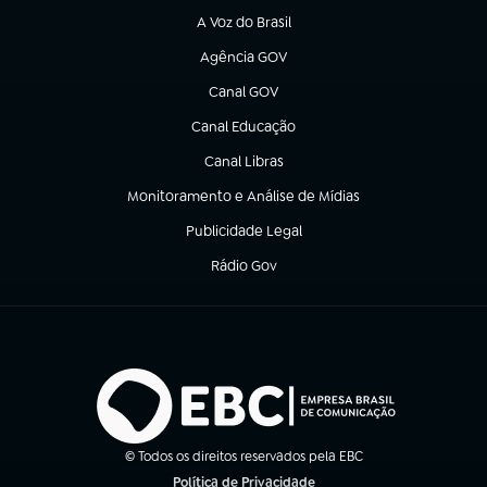
A Voz do Brasil
(abre em nova aba)
Agência GOV
(abre em nova aba)
Canal GOV
(abre em nova aba)
Canal Educação
(abre em nova aba)
Canal Libras
(abre em nova aba)
Monitoramento e Análise de Mídias
(abre em nova aba)
Publicidade Legal
(abre em nova aba)
Rádio Gov
(abre em nova aba)
© Todos os direitos reservados pela EBC
Política de Privacidade