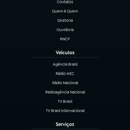
Contatos
(abre em nova aba)
Quem é Quem
(abre em nova aba)
Diretoria
(abre em nova aba)
Ouvidoria
(abre em nova aba)
RNCP
(abre em nova aba)
Veículos
Agência Brasil
(abre em nova aba)
Rádio MEC
(abre em nova aba)
Rádio Nacional
Radioagência Nacional
(abre em nova aba)
TV Brasil
(abre em nova aba)
TV Brasil Internacional
(abre em nova aba)
Serviços