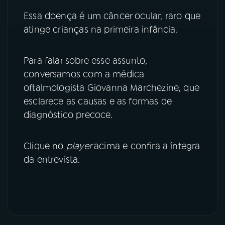
Essa doença é um câncer ocular, raro que
YouTube
Facebook
atinge crianças na primeira infância.
Instagram
X
Para falar sobre esse assunto,
TikTok
conversamos com a médica
oftalmologista Giovanna Marchezine, que
esclarece as causas e as formas de
diagnóstico precoce.
Clique no
player
acima e confira a íntegra
da entrevista.