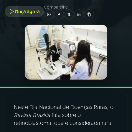
Compartilhe
Ouça agora
03
PROGRAMAÇÃO
04
PROGRAMAS
05
PODCASTS
06
VIDEOCASTS
07
ÚLTIMAS
Neste Dia Nacional de Doenças Raras, o
08
FESTIVAL DE MÚSICA
Revista Brasília
fala sobre o
retinoblastoma, que é considerada rara.
ACOMPANHE A RÁDIO NACIONAL