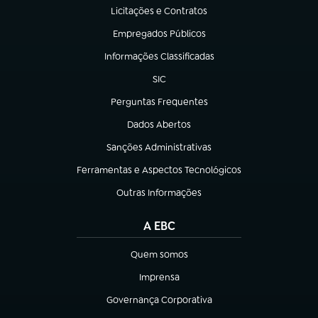
Licitações e Contratos
(abre em nova aba)
Empregados Públicos
(abre em nova aba)
Informações Classificadas
(abre em nova aba)
SIC
(abre em nova aba)
Perguntas Frequentes
(abre em nova aba)
Dados Abertos
(abre em nova aba)
Sanções Administrativas
(abre em nova aba)
Ferramentas e Aspectos Tecnológicos
(abre em nova aba)
Outras Informações
(abre em nova aba)
A EBC
Quem somos
(abre em nova aba)
Imprensa
(abre em nova aba)
Governança Corporativa
(abre em nova aba)