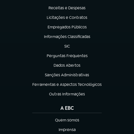
(abre em nova aba)
Receitas e Despesas
(abre em nova aba)
Licitações e Contratos
(abre em nova aba)
Empregados Públicos
(abre em nova aba)
Informações Classificadas
(abre em nova aba)
SIC
(abre em nova aba)
Perguntas Frequentes
(abre em nova aba)
Dados Abertos
(abre em nova aba)
Sanções Administrativas
(abre em nova aba)
Ferramentas e Aspectos Tecnológicos
(abre em nova aba)
Outras Informações
(abre em nova aba)
A EBC
Quem somos
(abre em nova aba)
Imprensa
(abre em nova aba)