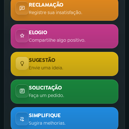
RECLAMAÇÃO
Registre sua insatisfação.
ELOGIO
Compartilhe algo positivo.
SUGESTÃO
Envie uma ideia.
SOLICITAÇÃO
Faça um pedido.
SIMPLIFIQUE
Sugira melhorias.