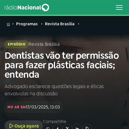
MENU
Programas
Revista Brasília
Revista Brasília
EPISÓDIO
Dentistas vão ter permissão
Buscar
na
para fazer plásticas faciais;
Rádio
Buscar
entenda
Nacional
Advogado esclarece questões legais e éticas
AO VIVO
envolvidas na discussão
01
INÍCIO
17/03/2025, 13:03
NO AR EM
Compartilhe
02
A RÁDIO
Ouça agora