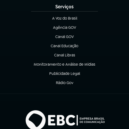
Serviços
A Voz do Brasil
(abre em nova aba)
Agência GOV
(abre em nova aba)
Canal GOV
(abre em nova aba)
Canal Educação
(abre em nova aba)
Canal Libras
(abre em nova aba)
Monitoramento e Análise de Mídias
(abre em nova aba)
Publicidade Legal
(abre em nova aba)
Rádio Gov
(abre em nova aba)