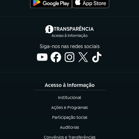
(abre em nova aba)
TRANSPARÊNCIA
Acesso à Informação
Siga-nos nas redes sociais
Acesso à Informação
Institucional
(abre em nova aba)
Ações e Programas
(abre em nova aba)
Participação Social
(abre em nova aba)
Auditorias
(abre em nova aba)
Convênios e Transferências