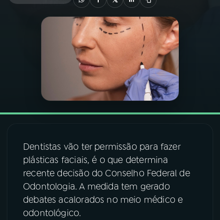
03
PROGRAMAÇÃO
04
PROGRAMAS
05
PODCASTS
06
VIDEOCASTS
Dentistas vão ter permissão para fazer
07
ÚLTIMAS
plásticas faciais, é o que determina
recente decisão do Conselho Federal de
Odontologia. A medida tem gerado
08
FESTIVAL DE MÚSICA
debates acalorados no meio médico e
odontológico.
ACOMPANHE A RÁDIO NACIONAL