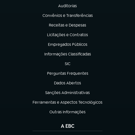
Auditorias
(abre em nova aba)
Convênios e Transferências
(abre em nova aba)
Receitas e Despesas
(abre em nova aba)
Licitações e Contratos
(abre em nova aba)
Empregados Públicos
(abre em nova aba)
Informações Classificadas
(abre em nova aba)
SIC
(abre em nova aba)
Perguntas Frequentes
(abre em nova aba)
Dados Abertos
(abre em nova aba)
Sanções Administrativas
(abre em nova aba)
Ferramentas e Aspectos Tecnológicos
(abre em nova aba)
Outras Informações
(abre em nova aba)
A EBC