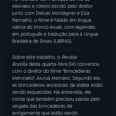
Meinako e roteiro escrito pelo diretor
YouTube
Facebook
junto com Delvair Montagner e Elza
Ramalho, o filme é falado em língua
Instagram
X
nativa do tronco Aruak, com legendas
em português e tradução para a Língua
TikTok
Brasileira de Sinais (LIBRAS).
Sobre este trabalho, o
Revista
Brasília
desta quarta-feira (14) conversou
com o diretor do filme “Brincadeiras
Mehinako”, Aiuruá Meinako. Segundo ele,
as brincadeiras ancestrais da aldeia estão
sendo esquecidas. Na entrevista, ele
conta que também precisou passar pelo
resgate das brincadeiras de
antigamente que estão sendo