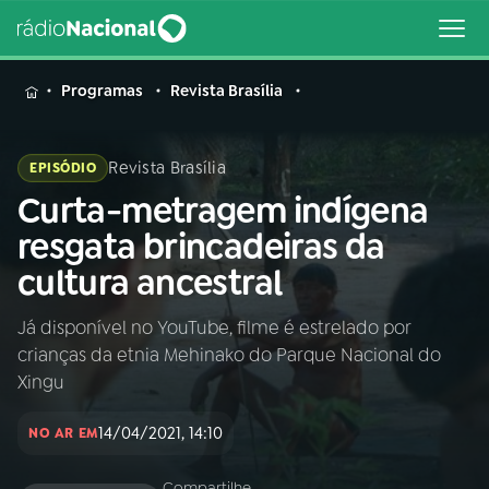
MENU
Programas
Revista Brasília
Revista Brasília
EPISÓDIO
Curta-metragem indígena
Buscar
na
resgata brincadeiras da
Rádio
Buscar
cultura ancestral
Nacional
Já disponível no YouTube, filme é estrelado por
AO VIVO
crianças da etnia Mehinako do Parque Nacional do
Xingu
01
INÍCIO
14/04/2021, 14:10
NO AR EM
02
A RÁDIO
Compartilhe