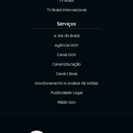
TV Brasil
(abre em nova aba)
TV Brasil Internacional
(abre em nova aba)
Serviços
A Voz do Brasil
(abre em nova aba)
Agência GOV
(abre em nova aba)
Canal GOV
(abre em nova aba)
Canal Educação
(abre em nova aba)
Canal Libras
(abre em nova aba)
Monitoramento e Análise de Mídias
(abre em nova aba)
Publicidade Legal
(abre em nova aba)
Rádio Gov
(abre em nova aba)