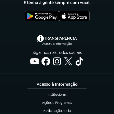
E tenha a gente sempre com você.
(abre em nova aba)
TRANSPARÊNCIA
Acesso à Informação
Siga-nos nas redes sociais
Acesso à Informação
Institucional
(abre em nova aba)
Ações e Programas
(abre em nova aba)
Participação Social
(abre em nova aba)