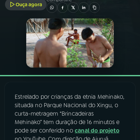
Ouça agora
03
PROGRAMAÇÃO
04
PROGRAMAS
05
PODCASTS
06
VIDEOCASTS
Estrelado por crianças da etnia Mehinako,
07
ÚLTIMAS
situada no Parque Nacional do Xingu, o
curta-metragem “Brincadeiras
08
FESTIVAL DE MÚSICA
Mehinako” tem duração de 16 minutos e
pode ser conferido no
canal do projeto
ACOMPANHE A RÁDIO NACIONAL
no YouTube. Com direção de Aiuruá