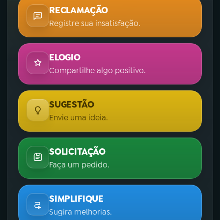
RECLAMAÇÃO
Registre sua insatisfação.
ELOGIO
Compartilhe algo positivo.
SUGESTÃO
Envie uma ideia.
SOLICITAÇÃO
Faça um pedido.
SIMPLIFIQUE
Sugira melhorias.