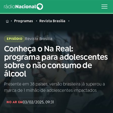
MENU
Programas
Revista Brasília
Revista Brasília
EPISÓDIO
Conheça o Na Real:
Buscar
na
programa para adolescentes
Rádio
Buscar
sobre o não consumo de
Nacional
álcool
AO VIVO
Presente em 38 países, versão brasileira já superou a
marca de 1 milhão de adolescentes impactados
01
INÍCIO
03/02/2025, 09:31
NO AR EM
02
A RÁDIO