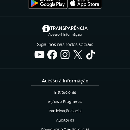
(abre em nova aba)
TRANSPARÊNCIA
Acesso à Informação
Siga-nos nas redes sociais
Acesso à Informação
Institucional
(abre em nova aba)
Ações e Programas
(abre em nova aba)
Participação Social
(abre em nova aba)
Auditorias
(abre em nova aba)
Convênios e Transferências