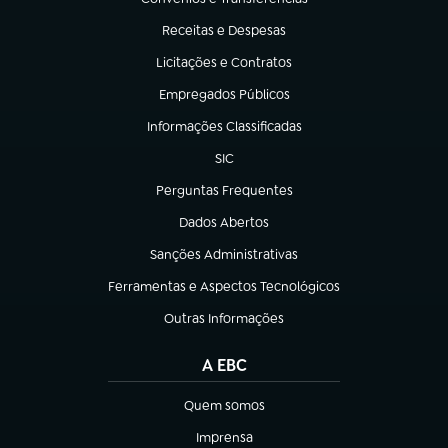
(abre em nova aba)
Receitas e Despesas
(abre em nova aba)
Licitações e Contratos
(abre em nova aba)
Empregados Públicos
(abre em nova aba)
Informações Classificadas
(abre em nova aba)
SIC
(abre em nova aba)
Perguntas Frequentes
(abre em nova aba)
Dados Abertos
(abre em nova aba)
Sanções Administrativas
(abre em nova aba)
Ferramentas e Aspectos Tecnológicos
(abre em nova aba)
Outras Informações
(abre em nova aba)
A EBC
Quem somos
(abre em nova aba)
Imprensa
(abre em nova aba)