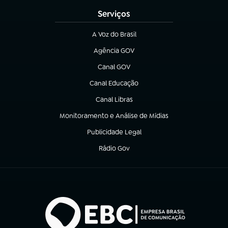
Serviços
A Voz do Brasil
(abre em nova aba)
Agência GOV
(abre em nova aba)
Canal GOV
(abre em nova aba)
Canal Educação
(abre em nova aba)
Canal Libras
(abre em nova aba)
Monitoramento e Análise de Mídias
(abre em nova aba)
Publicidade Legal
(abre em nova aba)
Rádio Gov
(abre em nova aba)