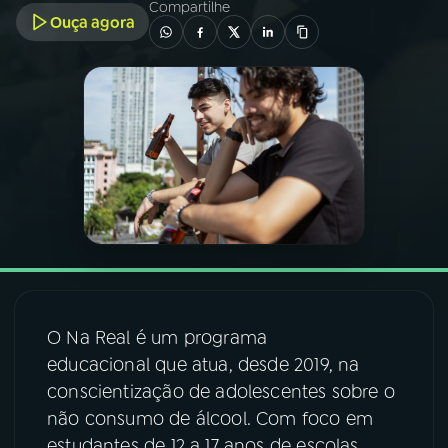
Compartilhe
Ouça agora
03
PROGRAMAÇÃO
04
PROGRAMAS
05
PODCASTS
06
VIDEOCASTS
07
ÚLTIMAS
O Na Real é um programa
educacional que atua, desde 2019, na
08
FESTIVAL DE MÚSICA
conscientização de adolescentes sobre o
não consumo de álcool. Com foco em
ACOMPANHE A RÁDIO NACIONAL
estudantes de 12 a 17 anos de escolas