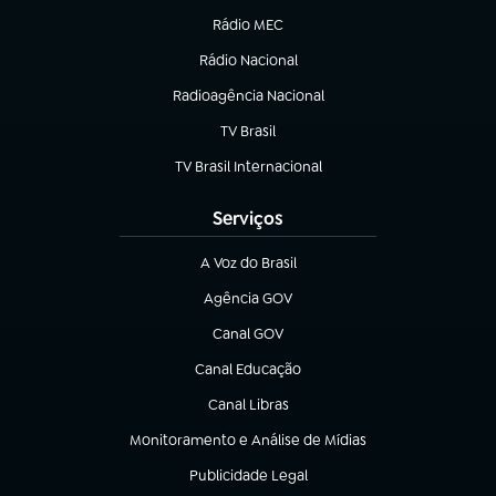
Rádio MEC
(abre em nova aba)
Rádio Nacional
Radioagência Nacional
(abre em nova aba)
TV Brasil
(abre em nova aba)
TV Brasil Internacional
(abre em nova aba)
Serviços
A Voz do Brasil
(abre em nova aba)
Agência GOV
(abre em nova aba)
Canal GOV
(abre em nova aba)
Canal Educação
(abre em nova aba)
Canal Libras
(abre em nova aba)
Monitoramento e Análise de Mídias
(abre em nova aba)
Publicidade Legal
(abre em nova aba)