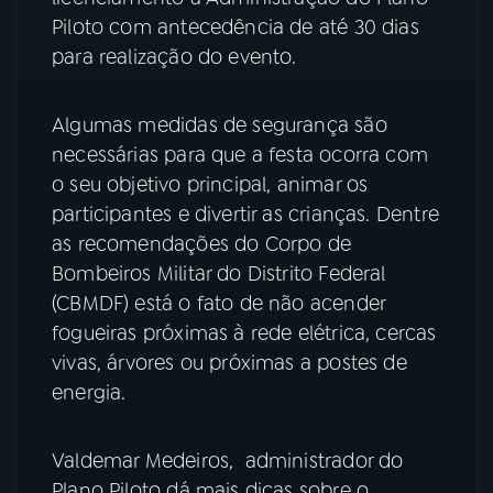
Piloto com antecedência de até 30 dias
YouTube
Facebook
para realização do evento.
Instagram
X
Algumas medidas de segurança são
necessárias para que a festa ocorra com
TikTok
o seu objetivo principal, animar os
participantes e divertir as crianças. Dentre
as recomendações do Corpo de
Bombeiros Militar do Distrito Federal
(CBMDF) está o fato de não acender
fogueiras próximas à rede elétrica, cercas
vivas, árvores ou próximas a postes de
energia.
Valdemar Medeiros, administrador do
Plano Piloto dá mais dicas sobre o