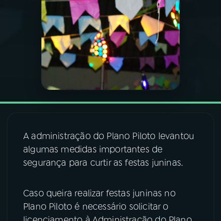
03
PROGRAMAÇÃO
04
PROGRAMAS
05
PODCASTS
06
VIDEOCASTS
A administração do Plano Piloto levantou
algumas medidas importantes de
07
ÚLTIMAS
segurança para curtir as festas juninas.
08
FESTIVAL DE MÚSICA
Caso queira realizar festas juninas no
Plano Piloto é necessário solicitar o
ACOMPANHE A RÁDIO NACIONAL
licenciamento à Administração do Plano