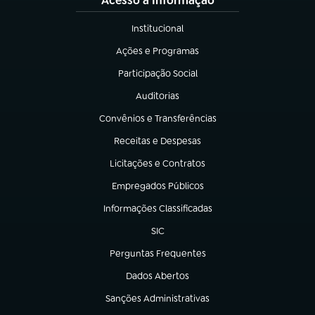
Acesso à Informação
Institucional
(abre em nova aba)
Ações e Programas
(abre em nova aba)
Participação Social
(abre em nova aba)
Auditorias
(abre em nova aba)
Convênios e Transferências
(abre em nova aba)
Receitas e Despesas
(abre em nova aba)
Licitações e Contratos
(abre em nova aba)
Empregados Públicos
(abre em nova aba)
Informações Classificadas
(abre em nova aba)
SIC
(abre em nova aba)
Perguntas Frequentes
(abre em nova aba)
Dados Abertos
(abre em nova aba)
Sanções Administrativas
(abre em nova aba)