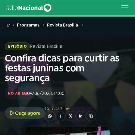
MENU
Programas
Revista Brasília
Revista Brasília
EPISÓDIO
Confira dicas para curtir as
Buscar
na
festas juninas com
Rádio
Buscar
segurança
Nacional
AO VIVO
09/06/2023, 14:00
NO AR EM
Compartilhe
01
INÍCIO
Ouça agora
02
A RÁDIO