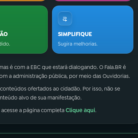
ÇÃO
SIMPLIFIQUE
dido.
Sugira melhorias.
 mas é com a EBC que estará dialogando. O Fala.BR é
m a administração pública, por meio das Ouvidorias.
 conteúdos ofertados ao cidadão. Por isso, não se
onteúdo alvo de sua manifestação.
Clique aqui
, acesse a página completa
.