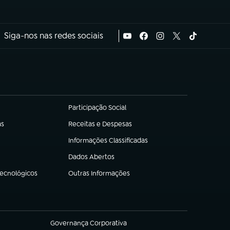
Siga-nos nas redes sociais
Participação Social
(abre em nova aba)
as
Receitas e Despesas
(abre em nova aba)
Informações Classificadas
(abre em nova aba)
Dados Abertos
(abre em nova aba)
Tecnológicos
Outras Informações
(abre em nova aba)
Governança Corporativa
(abre em nova aba)