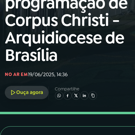
programação de
Nacional
Corpus Christi -
01
INÍCIO
Arquidiocese de
02
A RÁDIO
Brasília
03
PROGRAMAÇÃO
19/06/2025, 14:36
NO AR EM
04
PROGRAMAS
Compartilhe
Ouça agora
05
PODCASTS
06
VIDEOCASTS