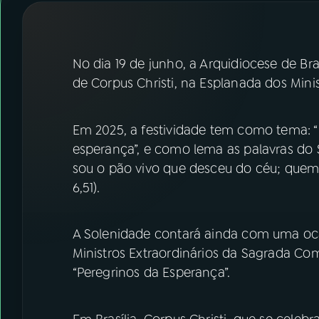
07
ÚLTIMAS
08
FESTIVAL DE MÚSICA
No dia 19 de junho, a Arquidiocese de Bra
de Corpus Christi, na Esplanada dos Minis
ACOMPANHE A RÁDIO NACIONAL
YouTube
Facebook
Em 2025, a festividade tem como tema: “E
esperança”, e como lema as palavras do
Instagram
X
sou o pão vivo que desceu do céu; quem
6,51).
TikTok
A Solenidade contará ainda com uma ocas
Ministros Extraordinários da Sagrada Co
“Peregrinos da Esperança”.