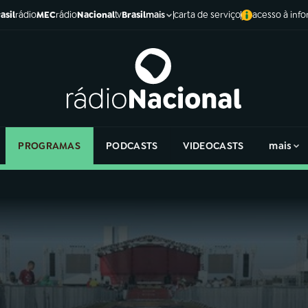
asil
rádio
MEC
rádio
Nacional
tv
Brasil
carta de serviço
acesso à inf
mais
PROGRAMAS
PODCASTS
VIDEOCASTS
mais