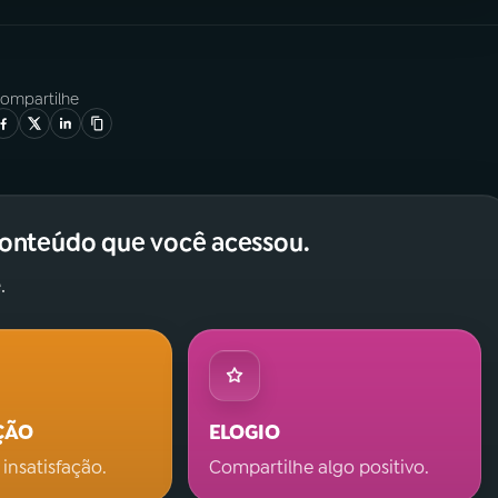
ompartilhe
conteúdo que você acessou.
.
ÇÃO
ELOGIO
 insatisfação.
Compartilhe algo positivo.