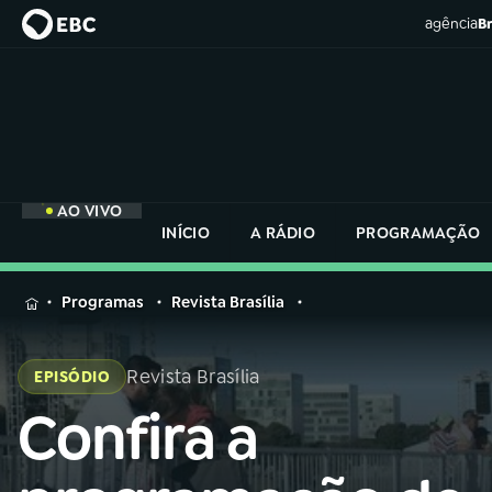
agência
Br
AO VIVO
INÍCIO
A RÁDIO
PROGRAMAÇÃO
MENU
Programas
Revista Brasília
Buscar
na
Revista Brasília
EPISÓDIO
Rádio
Buscar
Nacional
Confira a
Buscar
na
Rádio
AO VIVO