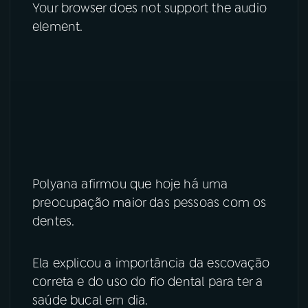
Your browser does not support the audio
element.
YouTube
Facebook
Instagram
X
TikTok
Polyana afirmou que hoje há uma
preocupação maior das pessoas com os
dentes.
Ela explicou a importância da escovação
correta e do uso do fio dental para ter a
saúde bucal em dia.