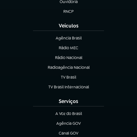
Ouvidoria
(abre em nova aba)
RNCP
(abre em nova aba)
Veículos
Agência Brasil
(abre em nova aba)
Rádio MEC
(abre em nova aba)
Rádio Nacional
Radioagência Nacional
(abre em nova aba)
TV Brasil
(abre em nova aba)
TV Brasil Internacional
(abre em nova aba)
Serviços
A Voz do Brasil
(abre em nova aba)
Agência GOV
(abre em nova aba)
Canal GOV
(abre em nova aba)