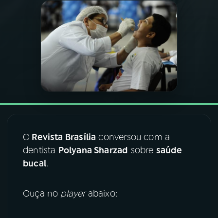
03
PROGRAMAÇÃO
04
PROGRAMAS
05
PODCASTS
06
VIDEOCASTS
O
Revista Brasília
conversou com a
dentista
Polyana Sharzad
sobre
saúde
07
ÚLTIMAS
bucal
.
08
FESTIVAL DE MÚSICA
Ouça no
player
abaixo:
ACOMPANHE A RÁDIO NACIONAL