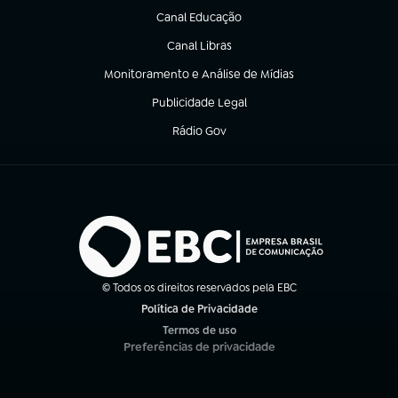
Canal Educação
(abre em nova aba)
Canal Libras
(abre em nova aba)
Monitoramento e Análise de Mídias
(abre em nova aba)
Publicidade Legal
(abre em nova aba)
Rádio Gov
(abre em nova aba)
© Todos os direitos reservados pela EBC
Política de Privacidade
(abre em nova aba)
Termos de uso
(abre em nova aba)
Preferências de privacidade