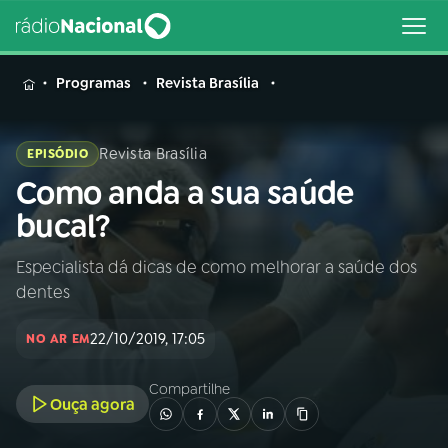
MENU
Programas
Revista Brasília
Revista Brasília
EPISÓDIO
Como anda a sua saúde
Buscar
na
bucal?
Rádio
Buscar
Nacional
Especialista dá dicas de como melhorar a saúde dos
dentes
AO VIVO
22/10/2019, 17:05
NO AR EM
01
INÍCIO
Compartilhe
Ouça agora
02
A RÁDIO