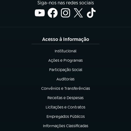
Siga-nos nas redes sociais
Acesso à Informação
Institucional
(abre em nova aba)
Ações e Programas
(abre em nova aba)
Participação Social
(abre em nova aba)
Auditorias
(abre em nova aba)
Convênios e Transferências
(abre em nova aba)
Receitas e Despesas
(abre em nova aba)
Licitações e Contratos
(abre em nova aba)
Empregados Públicos
(abre em nova aba)
Informações Classificadas
(abre em nova aba)